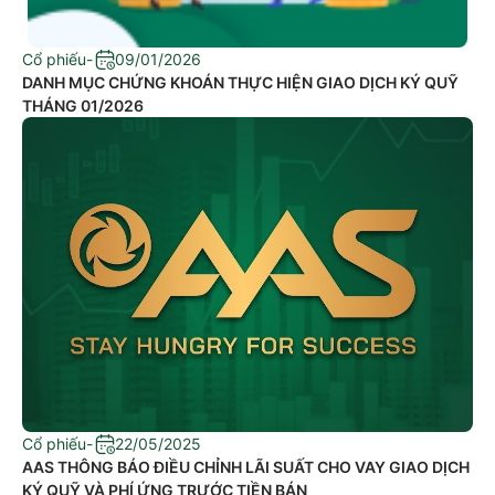
Cổ phiếu
-
09/01/2026
DANH MỤC CHỨNG KHOÁN THỰC HIỆN GIAO DỊCH KÝ QUỸ
THÁNG 01/2026
Cổ phiếu
-
22/05/2025
​AAS THÔNG BÁO ĐIỀU CHỈNH LÃI SUẤT CHO VAY GIAO DỊCH
KÝ QUỸ VÀ PHÍ ỨNG TRƯỚC TIỀN BÁN