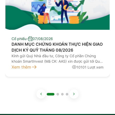
Cổ phiếu
-
07/08/2026
DANH MỤC CHỨNG KHOÁN THỰC HIỆN GIAO
DỊCH KÝ QUỸ THÁNG 08/2026
Kính gửi Quý Nhà đầu tư, Công ty Cổ phần Chứng
khoán SmartInvest (Mã CK: AAS) xin được gửi tới Quý
Nhà đầu tư Danh mục chứng khoán thực hiện giao
Xem thêm
10101 Lượt xem
dịch ký quỹ tháng 08/2026 như sau (áp dụng từ ngày
10/08/2026): STT Mã chứng khoán thực hiện giao
dịch ký quỹ Sàn Tỉ […]