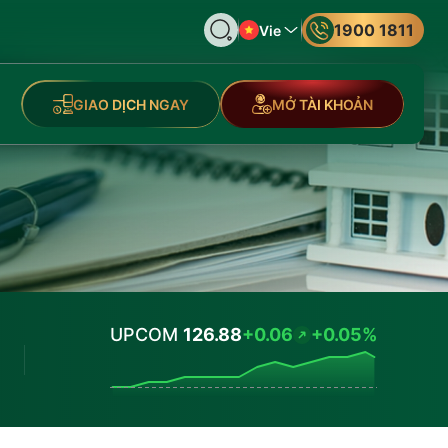
1900 1811
Vie
GIAO DỊCH NGAY
MỞ TÀI KHOẢN
UPCOM
126.88
+0.06
+0.05%
Values