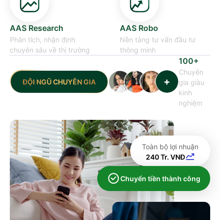
AAS Research
AAS Robo
Phân tích, nhận định
Nền tảng tư vấn đầu tư
chuyên sâu về thị trường
thông minh
100+
Chuyên
+
ĐỘI NGŨ CHUYÊN GIA
gia giàu
kinh
nghiệm
Toàn bộ lợi nhuận
240 Tr. VNĐ
Chuyển tiền thành công