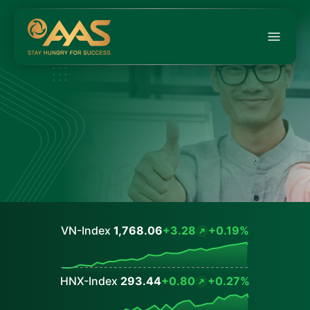
VN-Index
1,768.06
+3.28
+0.19%
Values
HNX-Index
293.44
+0.80
+0.27%
Values