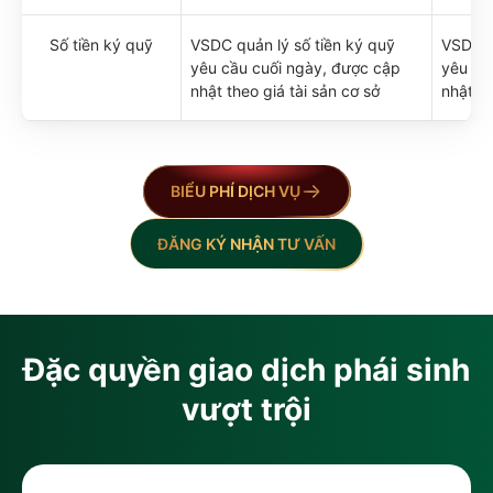
Số tiền ký quỹ
VSDC quản lý số tiền ký quỹ
VSDC q
yêu cầu cuối ngày, được cập
yêu cầ
nhật theo giá tài sản cơ sở
nhật th
BIỂU PHÍ DỊCH VỤ
ĐĂNG KÝ NHẬN TƯ VẤN
Đặc quyền giao dịch phái sinh
vượt trội