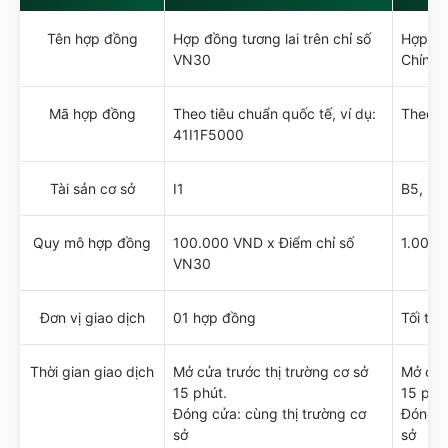
Tên hợp đồng
Hợp đồng tương lai trên chỉ số
Hợp đồn
VN30
Chính 
Mã hợp đồng
Theo tiêu chuẩn quốc tế, ví dụ:
Theo t
41I1F5000
Tài sản cơ sở
I1
B5, BA
Quy mô hợp đồng
100.000 VND x Điểm chỉ số
1.000.
VN30
Đơn vị giao dịch
01 hợp đồng
Tối th
Thời gian giao dịch
Mở cửa trước thị trường cơ sở
Mở cửa
15 phút.
15 phú
Đóng cửa: cùng thị trường cơ
Đóng c
sở
sở