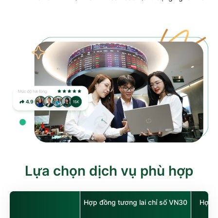
Lựa chọn dịch vụ phù hợp
Hợp đồng tương lai chỉ số VN30
Hợp đ