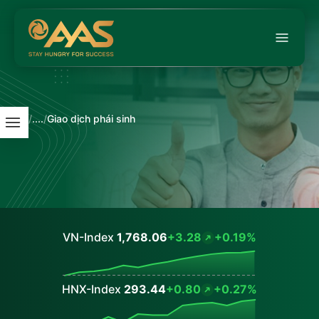
/
....
/
Giao dịch phái sinh
VN-Index
1,768.06
+3.28
+0.19%
Values
HNX-Index
293.44
+0.80
+0.27%
Values