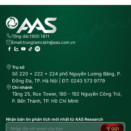
CÁCH 2: QUA TÀI KHOẢN THÔNG
THƯỜNG
Quý khách thực hiện nộp tiền/ chuyển
khoản tại các ngân hàng trong nước đến tài
khoản của AAS vào một trong các số tài
khoản sau theo thông tin dưới đây:
Tổng đài:
1900 1811
Tên người thụ hưởng :
Cong ty Co phan
Email:
trungtamcskh@aas.com.vn
Chung khoan SmartInvest
Nội dung:
CT TK so 111C……….+( Số tiểu
khoản) cua (Họ Tên chủ tài khoản)
Danh sách các tài khoản Quý khách có
Trụ sở
thể nộp tiền/chuyển khoản vào TKCK như
Số 220 + 222 + 224 phố Nguyễn Lương Bằng, P.
sau:
Đống Đa, TP. Hà Nội | ĐT: 0243 573 9779
STT
Số tài khoản
Tại ngân hàng
Chi nhánh
Tầng 25, Rox Tower, 180 - 192 Nguyễn Công Trứ,
BIDV – Chi
P. Bến Thành, TP. Hồ Chí Minh
1
2160639664
nhánh Đống
Đa
BIDV – Chi
Nhận bản tin phân tích mới nhất từ AAS Research
2
1222111119
nhánh Hà
GỬI
Thành