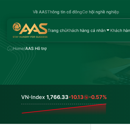
Về AAS
Thông tin cổ đông
Cơ hội nghề nghiệp
Trang chủ
Khách hàng cá nhân
Khách hàn
Home
/
AAS Hỗ trợ
VN-Index
1,766.33
-10.13
-0.57%
Values