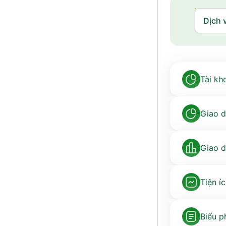
Tài kh
Giao d
Giao d
Tiện í
Biểu p