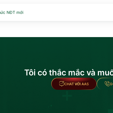
hức NĐT mới
Tôi có thắc mắc và mu
CHAT VỚI AAS
G