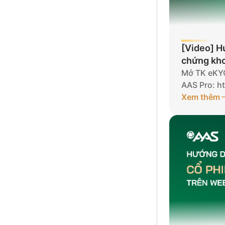
[Video] H
chứng kho
AAS PRO
Mở TK eKYC
AAS Pro: ht
Xem thêm