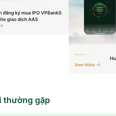
n đăng ký mua IPO VPBankS
ite giao dịch AAS
Hư
Xem thêm
i thường gặp