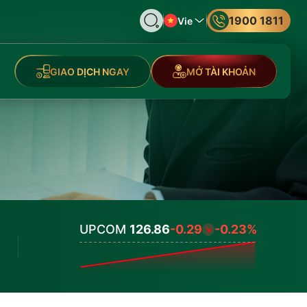
1900 1811
Vie
GIAO DỊCH NGAY
MỞ TÀI KHOẢN
UPCOM
126.86
-0.29
-0.23%
Values