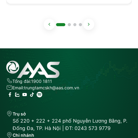
10/08/2026): STT Mã chứng khoán thực hiện giao
dịch ký quỹ Sàn Tỉ […]
Tổng đài:
1900 1811
Email:
trungtamcskh@aas.com.vn
Trụ sở
Số 220 + 222 + 224 phố Nguyễn Lương Bằng, P.
Đống Đa, TP. Hà Nội | ĐT: 0243 573 9779
Chi nhánh