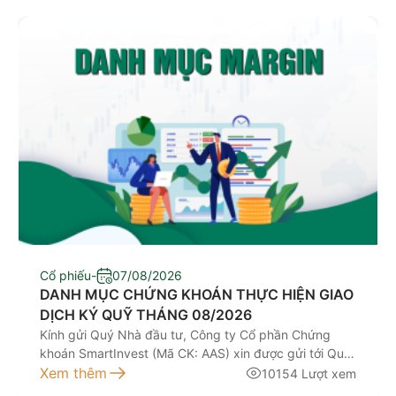
Cổ phiếu
-
07/08/2026
DANH MỤC CHỨNG KHOÁN THỰC HIỆN GIAO
DỊCH KÝ QUỸ THÁNG 08/2026
Kính gửi Quý Nhà đầu tư, Công ty Cổ phần Chứng
khoán SmartInvest (Mã CK: AAS) xin được gửi tới Quý
Nhà đầu tư Danh mục chứng khoán thực hiện giao
Xem thêm
10154 Lượt xem
dịch ký quỹ tháng 08/2026 như sau (áp dụng từ ngày