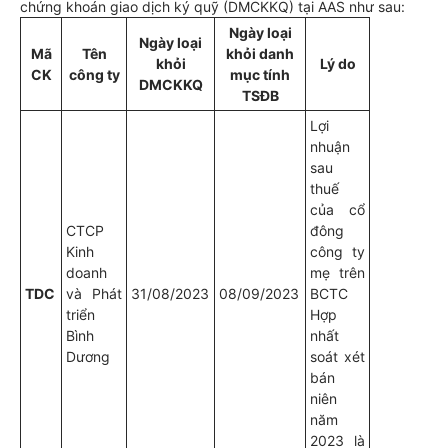
chứng khoán giao dịch ký quỹ (DMCKKQ) tại AAS như sau:
Ngày loại
Ngày loại
Mã
Tên
khỏi danh
khỏi
Lý do
CK
công ty
mục tính
DMCKKQ
TSĐB
Lợi
nhuận
sau
thuế
của cổ
CTCP
đông
Kinh
công ty
doanh
mẹ trên
TDC
và Phát
31/08/2023
08/09/2023
BCTC
triển
Hợp
Bình
nhất
Dương
soát xét
bán
niên
năm
2023 là