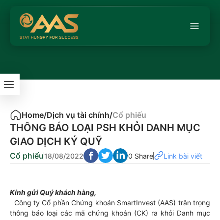
Home
/
Dịch vụ tài chính
/
Cổ phiếu
THÔNG BÁO LOẠI PSH KHỎI DANH MỤC
GIAO DỊCH KÝ QUỸ
Cổ phiếu
18/08/2022
0 Share
Link bài viết
Kính gửi Quý khách hàng,
Công ty Cổ phần Chứng khoán SmartInvest (AAS) trân trọng
thông báo loại các mã chứng khoán (CK) ra khỏi Danh mục