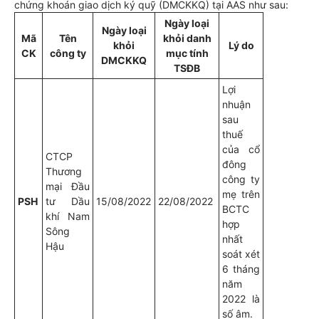
chứng khoán giao dịch ký quỹ (DMCKKQ) tại AAS như sau:
Ngày loại
Ngày loại
Mã
Tên
khỏi danh
khỏi
Lý do
CK
công ty
mục tính
DMCKKQ
TSĐB
Lợi
nhuận
sau
thuế
của cổ
CTCP
đông
Thương
công ty
mại Đầu
mẹ trên
PSH
tư Dầu
15/08/2022
22/08/2022
BCTC
khí Nam
hợp
Sông
nhất
Hậu
soát xét
6 tháng
năm
2022 là
số âm.