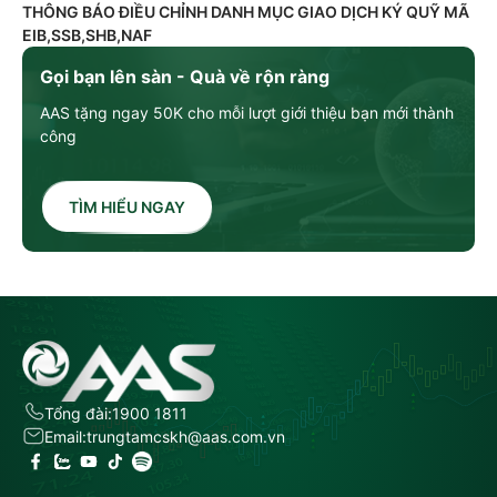
THÔNG BÁO ĐIỀU CHỈNH DANH MỤC GIAO DỊCH KÝ QUỸ MÃ
EIB,SSB,SHB,NAF
Gọi bạn lên sàn - Quà về rộn ràng
AAS tặng ngay 50K cho mỗi lượt giới thiệu bạn mới thành
công
TÌM HIỂU NGAY
Tổng đài:
1900 1811
Email:
trungtamcskh@aas.com.vn