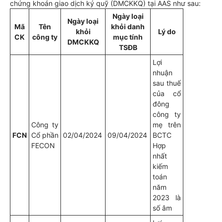
chứng khoán giao dịch ký quỹ (DMCKKQ) tại AAS như sau:
Ngày loại
Ngày loại
Mã
Tên
khỏi danh
khỏi
Lý do
CK
công ty
mục tính
DMCKKQ
TSĐB
Lợi
nhuận
sau thuế
của cổ
đông
công ty
Công ty
mẹ trên
FCN
Cổ phần
02/04/2024
09/04/2024
BCTC
FECON
Hợp
nhất
kiếm
toán
năm
2023 là
số âm