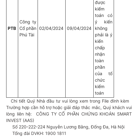
được
kiểm
toán có
Công ty
ý kiến
PTB
Cổ phần
02/04/2024
09/04/2024
không
Phú Tài
phải là ý
kiến
chấp
nhận
toàn
phần
của tổ
chức
kiểm
toán
Chi tiết Quý Nhà đầu tư vui lòng xem trong File đính kèm
Trường hợp cần hỗ trợ hoặc giải đáp thắc mắc, Quý khách vui
lòng liên hệ:
CÔNG TY CỔ PHẦN CHỨNG KHOÁN SMART
INVEST (AAS)
Số 220-222-224 Nguyễn Lương Bằng, Đống Đa, Hà Nội
Tổng đài DVKH: 1900 1811