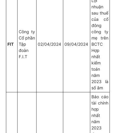
Lợi
nhuận
sau thuế
của cổ
đông
Công ty
công ty
Cổ phần
mẹ trên
FIT
Tập
02/04/2024
09/04/2024
BCTC
đoàn
Hợp
F.I.T
nhất
kiểm
toán
năm
2023 là
số âm
Báo cáo
tài chính
hợp
nhất
năm
2023