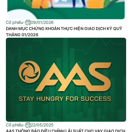
Cổ phiếu
-
09/01/2026
DANH MỤC CHỨNG KHOÁN THỰC HIỆN GIAO DỊCH KÝ QUỸ
THÁNG 01/2026
Cổ phiếu
-
22/05/2025
​AAS THÔNG BÁO ĐIỀU CHỈNH LÃI SUẤT CHO VAY GIAO DỊCH