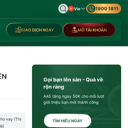
1900 1811
Vie
GIAO DỊCH NGAY
MỞ TÀI KHOẢN
ỆN
Gọi bạn lên sàn - Quà về
rộn ràng
AAS tặng ngay 50K cho mỗi lượt
giới thiệu bạn mới thành công
ho vay (Thị
TÌM HIỂU NGAY
iá)