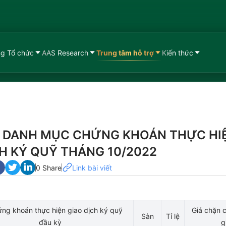
g Tổ chức
AAS Research
Trung tâm hỗ trợ
Kiến thức
 DANH MỤC CHỨNG KHOÁN THỰC HI
CH KÝ QUỸ THÁNG 10/2022
0 Share
Link bài viết
ng khoán thực hiện giao dịch ký quỹ
Giá chặn c
Sàn
Tỉ lệ
đầu kỳ
g