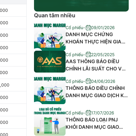
,000
Quan tâm nhiều
,000
Cổ phiếu
-
09/01/2026
DANH MỤC CHỨNG
,000
KHOÁN THỰC HIỆN GIAO
,000
DỊCH KÝ QUỸ THÁNG
Cổ phiếu
-
22/05/2025
01/2026
,000
​AAS THÔNG BÁO ĐIỀU
CHỈNH LÃI SUẤT CHO VAY
,000
GIAO DỊCH KÝ QUỸ VÀ PHÍ
Cổ phiếu
-
04/06/2026
ỨNG TRƯỚC TIỀN BÁN
,000
THÔNG BÁO ĐIỀU CHỈNH
DANH MỤC GIAO DỊCH KÝ
,000
QUỸ MÃ EIB,SSB,SHB,NAF
,000
Cổ phiếu
-
17/07/2026
THÔNG BÁO LOẠI PNJ
,000
KHỎI DANH MỤC GIAO
DỊCH KÝ QUỸ
,000