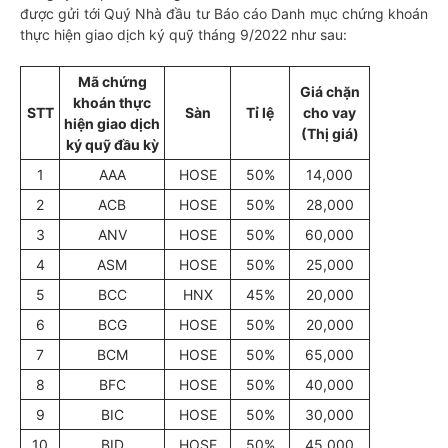
được gửi tới Quý Nhà đầu tư Báo cáo Danh mục chứng khoán
thực hiện giao dịch ký quỹ tháng 9/2022 như sau:
Mã chứng
Giá chặn
khoán thực
STT
Sàn
Tỉ lệ
cho vay
hiện giao dịch
(Thị giá)
ký quỹ đầu kỳ
1
AAA
HOSE
50%
14,000
2
ACB
HOSE
50%
28,000
3
ANV
HOSE
50%
60,000
4
ASM
HOSE
50%
25,000
5
BCC
HNX
45%
20,000
6
BCG
HOSE
50%
20,000
7
BCM
HOSE
50%
65,000
8
BFC
HOSE
50%
40,000
9
BIC
HOSE
50%
30,000
10
BID
HOSE
50%
45,000