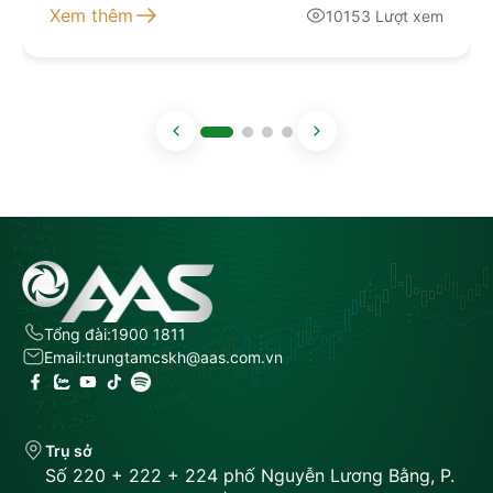
Nhà đầu tư Danh mục chứng khoán thực hiện giao
Xem thêm
10153 Lượt xem
dịch ký quỹ tháng 08/2026 như sau (áp dụng từ ngày
10/08/2026): STT Mã chứng khoán thực hiện giao
dịch ký quỹ Sàn Tỉ […]
Tổng đài:
1900 1811
Email:
trungtamcskh@aas.com.vn
Trụ sở
Số 220 + 222 + 224 phố Nguyễn Lương Bằng, P.