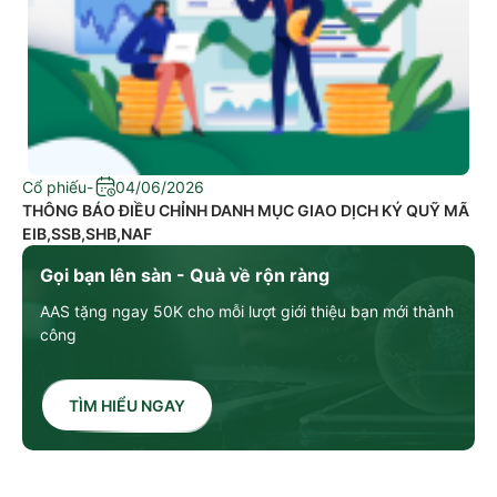
Cổ phiếu
-
04/06/2026
THÔNG BÁO ĐIỀU CHỈNH DANH MỤC GIAO DỊCH KÝ QUỸ MÃ
EIB,SSB,SHB,NAF
Gọi bạn lên sàn - Quà về rộn ràng
AAS tặng ngay 50K cho mỗi lượt giới thiệu bạn mới thành
công
TÌM HIỂU NGAY