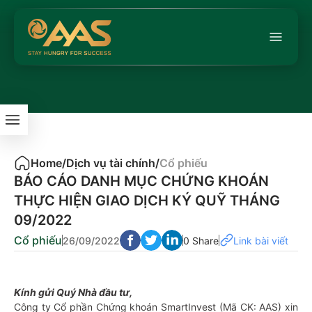
Home
/
Dịch vụ tài chính
/
Cổ phiếu
BÁO CÁO DANH MỤC CHỨNG KHOÁN
THỰC HIỆN GIAO DỊCH KÝ QUỸ THÁNG
09/2022
Cổ phiếu
26/09/2022
0 Share
Link bài viết
Kính gửi Quý Nhà đầu tư,
Công ty Cổ phần Chứng khoán SmartInvest (Mã CK: AAS) xin