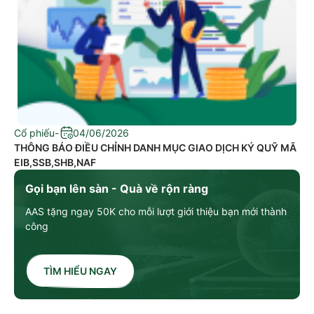
Cổ phiếu
-
04/06/2026
THÔNG BÁO ĐIỀU CHỈNH DANH MỤC GIAO DỊCH KÝ QUỸ MÃ
EIB,SSB,SHB,NAF
Gọi bạn lên sàn - Quà về rộn ràng
AAS tặng ngay 50K cho mỗi lượt giới thiệu bạn mới thành
công
TÌM HIỂU NGAY