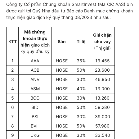
Công ty Cổ phần Chứng khoán SmartInvest (Mã CK: AAS) xin
được gửi tới Quý Nhà đầu tư Báo cáo Danh mục chứng khoán
thực hiện giao dịch ký quỹ tháng 08/2023 như sau:
Mã chứng
Giá chặn
khoán thực
S
TT
Sàn
Tỉ lệ
cho vay
hiện
giao dịch
(Thị giá)
ký quỹ đầu kỳ
1
AAA
HOSE
35%
13.455
2
ACB
HOSE
50%
28.600
3
ANV
HOSE
30%
46.950
4
ASM
HOSE
40%
13.000
5
BCG
HOSE
30%
13.260
6
BID
HOSE
50%
59.280
7
BSI
HOSE
30%
39.000
8
BVH
HOSE
50%
57.980
9
CKG
HOSE
30%
33.540