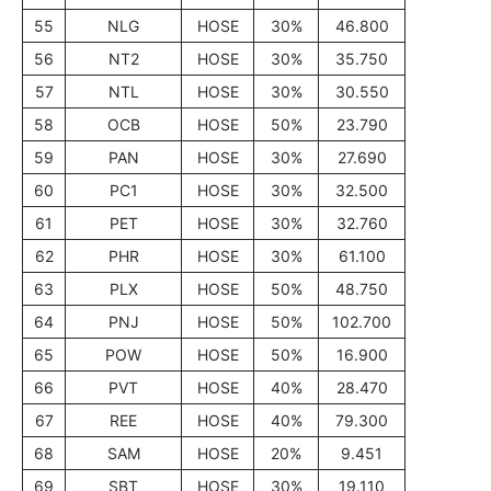
55
NLG
HOSE
30%
46.800
56
NT2
HOSE
30%
35.750
57
NTL
HOSE
30%
30.550
58
OCB
HOSE
50%
23.790
59
PAN
HOSE
30%
27.690
60
PC1
HOSE
30%
32.500
61
PET
HOSE
30%
32.760
62
PHR
HOSE
30%
61.100
63
PLX
HOSE
50%
48.750
64
PNJ
HOSE
50%
102.700
65
POW
HOSE
50%
16.900
66
PVT
HOSE
40%
28.470
67
REE
HOSE
40%
79.300
68
SAM
HOSE
20%
9.451
69
SBT
HOSE
30%
19.110