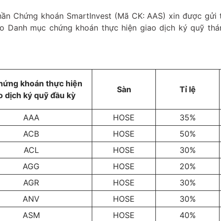
ần Chứng khoán SmartInvest (Mã CK: AAS) xin được gửi 
o Danh mục chứng khoán thực hiện giao dịch ký quỹ th
hứng khoán thực hiện
Sàn
Tỉ lệ
o dịch ký quỹ đầu kỳ
AAA
HOSE
35%
ACB
HOSE
50%
ACL
HOSE
30%
AGG
HOSE
20%
AGR
HOSE
30%
ANV
HOSE
30%
ASM
HOSE
40%