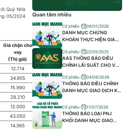
tới Quý Nhà
Quan tâm nhiều
áng 05/2024
Cổ phiếu
-
09/01/2026
DANH MỤC CHỨNG
KHOÁN THỰC HIỆN GIAO
Giá chặn cho
DỊCH KÝ QUỸ THÁNG
Cổ phiếu
-
22/05/2025
vay
01/2026
​AAS THÔNG BÁO ĐIỀU
(Thị giá)
CHỈNH LÃI SUẤT CHO VAY
12.714
GIAO DỊCH KÝ QUỸ VÀ PHÍ
Cổ phiếu
-
04/06/2026
34.905
ỨNG TRƯỚC TIỀN BÁN
THÔNG BÁO ĐIỀU CHỈNH
15.990
DANH MỤC GIAO DỊCH KÝ
28.210
QUỸ MÃ EIB,SSB,SHB,NAF
12.000
Cổ phiếu
-
17/07/2026
THÔNG BÁO LOẠI PNJ
43.050
KHỎI DANH MỤC GIAO
14.365
DỊCH KÝ QUỸ