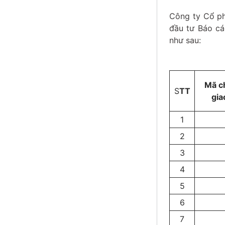
Công ty Cổ ph
đầu tư Báo cá
như sau:
Mã c
S
TT
gia
1
2
3
4
5
6
7