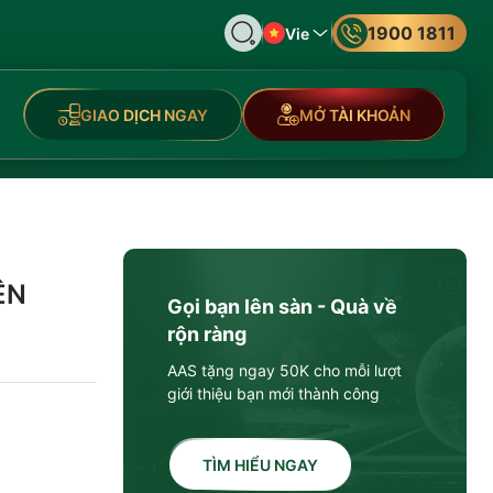
1900 1811
Vie
GIAO DỊCH NGAY
MỞ TÀI KHOẢN
ỆN
Gọi bạn lên sàn - Quà về
rộn ràng
AAS tặng ngay 50K cho mỗi lượt
giới thiệu bạn mới thành công
TÌM HIỂU NGAY