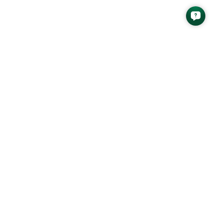
n phân tích mới nhất từ AAS Research
GỬI
 ứng dụng AAS