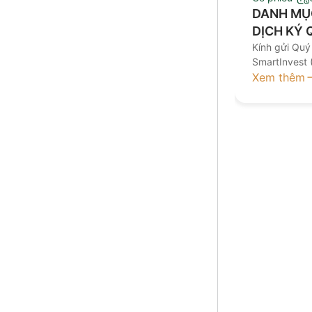
DANH MỤ
DỊCH KÝ 
Kính gửi Qu
SmartInvest 
mục chứng kh
Xem thêm
sau (áp dụn
hiện giao dịc