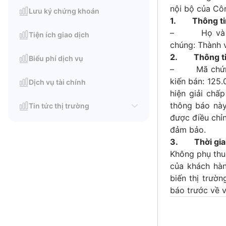
nội bộ của Côn
Lưu ký chứng khoán
1. Thông tin
– Họ và tên
Tiện ích giao dịch
chúng: Thành 
2. Thông tin 
Biểu phí dịch vụ
– Mã chứng 
kiến bán: 125.
Dịch vụ tài chính
hiện giải chấ
thông báo này
Tin tức thị trường
được điều chỉn
đảm bảo.
3. Thời gian 
Không phụ thu
của khách hàn
biến thị trườ
báo trước về 