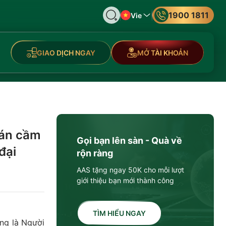
1900 1811
Vie
GIAO DỊCH NGAY
MỞ TÀI KHOẢN
oán cầm
Gọi bạn lên sàn - Quà về
đại
rộn ràng
AAS tặng ngay 50K cho mỗi lượt
giới thiệu bạn mới thành công
TÌM HIỂU NGAY
ng là Người