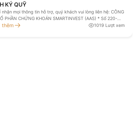
H KÝ QUỸ
hận mọi thông tin hỗ trợ, quý khách vui lòng liên hệ: CÔNG
CỔ PHẦN CHỨNG KHOÁN SMARTINVEST (AAS) * Số 220-
224 Nguyễn Lương Bằng, Phường Đống Đa, Hà Nội * Tổng
 thêm
1019 Lượt xem
DVKH: 1900 1811 nhánh số 2 *
l: trungtamcskh@aas.com.vn * Web: https://aas.com.vn