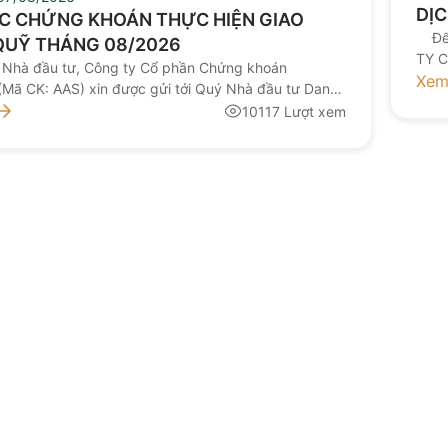
DỊC
C CHỨNG KHOÁN THỰC HIỆN GIAO
Để n
QUỸ THÁNG 08/2026
TY 
ý Nhà đầu tư, Công ty Cổ phần Chứng khoán
222-
Xem
(Mã CK: AAS) xin được gửi tới Quý Nhà đầu tư Danh
đài 
oán thực hiện giao dịch ký quỹ tháng 08/2026 như
10117 Lượt xem
Emai
g từ ngày 10/08/2026): STT Mã chứng khoán thực
h ký quỹ Sàn Tỉ […]