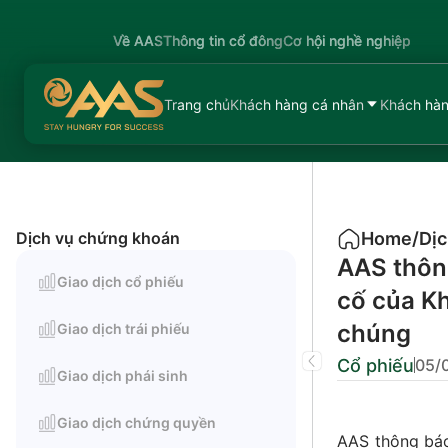
Về AAS
Thông tin cổ đông
Cơ hội nghề nghiệp
Trang chủ
Khách hàng cá nhân
Khách hàn
Dịch vụ chứng khoán
Home
/
Dịc
AAS thôn
Giao dịch cổ phiếu
cố của Kh
chúng
Giao dịch trái phiếu
Cổ phiếu
05/
Giao dịch phái sinh
Giao dịch chứng quyền
AAS thông báo