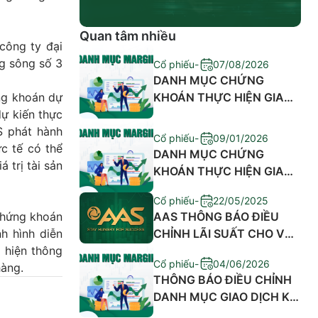
Quan tâm nhiều
ông ty đại
g sông số 3
Cổ phiếu
-
07/08/2026
DANH MỤC CHỨNG
g khoán dự
KHOÁN THỰC HIỆN GIAO
dự kiến thực
DỊCH KÝ QUỸ THÁNG
S phát hành
08/2026
Cổ phiếu
-
09/01/2026
c tế có thể
DANH MỤC CHỨNG
 trị tài sản
KHOÁN THỰC HIỆN GIAO
DỊCH KÝ QUỸ THÁNG
Cổ phiếu
-
22/05/2025
01/2026
chứng khoán
​AAS THÔNG BÁO ĐIỀU
h hình diễn
CHỈNH LÃI SUẤT CHO VAY
 hiện thông
GIAO DỊCH KÝ QUỸ VÀ PHÍ
Cổ phiếu
-
04/06/2026
hàng.
ỨNG TRƯỚC TIỀN BÁN
THÔNG BÁO ĐIỀU CHỈNH
DANH MỤC GIAO DỊCH KÝ
QUỸ MÃ EIB,SSB,SHB,NAF