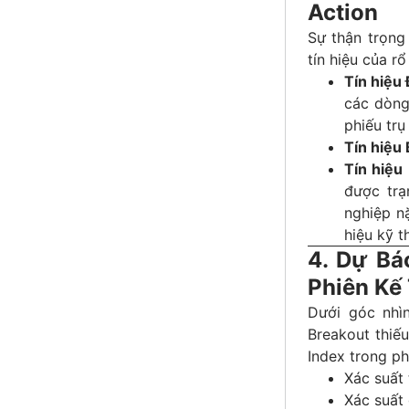
Action
Sự thận trọng
tín hiệu của r
Tín hiệu
các dòng
phiếu trụ
Tín hiệu 
Tín hiệu
được trạ
nghiệp 
hiệu kỹ t
4. Dự Bá
Phiên Kế
Dưới góc nhì
Breakout thiế
Index trong ph
Xác suất
Xác suất