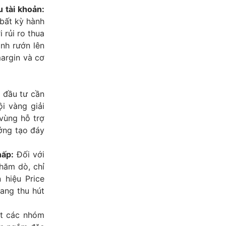
 tài khoản:
bất kỳ hành
 rủi ro thua
anh rướn lên
argin và cơ
đầu tư cần
i vàng giải
vùng hỗ trợ
ướng tạo đáy
hấp:
Đối với
hăm dò, chỉ
 hiệu Price
ang thu hút
t các nhóm