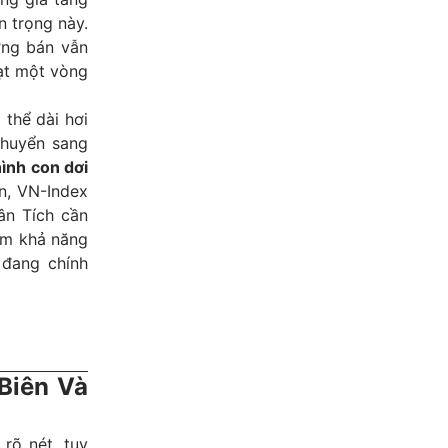
n trọng này.
ợng bán vẫn
oạt một vòng
 thể dài hơi
chuyển sang
ình con dơi
ện, VN-Index
ân Tích cần
xem khả năng
 đang chính
Biên Và
rõ nét, tuy