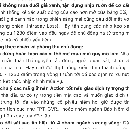
i không mua đuổi giá xanh, tận dụng nhịp rướn để cơ cấu
tính thống kê xác suất đóng cửa cao hơn mở cửa bằng 0%, 
ổi giá xanh nào trong phiên sáng mai cũng đều đối mặt với
trong phiên (Intraday Loss). Hãy tận dụng các nhịp kéo x
ng cự 1.280 điểm vào đầu ngày để chủ động hạ tỷ trọng m
ác mã cổ phiếu yếu kém.
g thực chiến và phòng thủ chủ động:
 dừng hoàn toàn các vị thế mở mua mới quy mô lớn:
Nhà 
n nhẫn tuân thủ nguyên tắc đứng ngoài quan sát, chưa vộ
n mua mới. Hãy chờ đợi thị trường kiểm định thành công 
40 - 1.250 điểm trong vòng 1 tuần tới để xác định rõ xu h
c kết thúc nhịp chỉnh mùa vụ.
 chú ý các mã giữ nền Action tốt nếu giao dịch tỷ trọng t
 nhà đầu tư có tỷ trọng tiền mặt cao và muốn giao dịch t
 trung tối đa vào những cổ phiếu hiếm hoi giữ được tín
ion tích cực như FPT, GVR… hoặc nhóm ngành Bảo hiểm đ
 tiền xoay tua độc lập.
o dõi sát sao tín hiệu từ 4 nhóm ngành xương sống:
Đặ