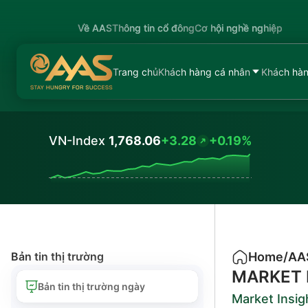
Về AAS
Thông tin cổ đông
Cơ hội nghề nghiệp
Trang chủ
Khách hàng cá nhân
Khách hàn
VN-Index
1,768.06
+3.28
+0.19%
Values
Bản tin thị trường
Home
/
AA
MARKET 
Bản tin thị trường ngày
Market Insig