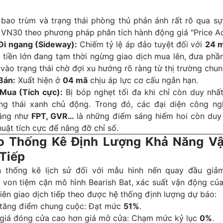
 bao trùm và trạng thái phòng thủ phản ánh rất rõ qua s
ổ VN30 theo phương pháp phân tích hành động giá "Price Ac
 Đi ngang (Sideway):
Chiếm tỷ lệ áp đảo tuyệt đối với
24 
 tiền lớn đang tạm thời ngừng giao dịch mua lên, đưa phầ
 vào trạng thái chờ đợi xu hướng rõ ràng từ thị trường chun
Bán:
Xuất hiện ở
04 mã
chịu áp lực cơ cấu ngắn hạn.
 Mua (Tích cực):
Bị bóp nghẹt tối đa khi chỉ còn duy nhấ
ng thái xanh chủ động. Trong đó, các đại diện công n
nặng như
FPT, GVR…
là những điểm sáng hiếm hoi còn duy t
huật tích cực để nâng đỡ chỉ số.
o Thống Kê Định Lượng Khả Năng V
 Tiếp
n thống kê lịch sử đối với mẫu hình nến quay đầu giả
u von tiệm cận mô hình Bearish Bat, xác suất vận động củ
iên giao dịch tiếp theo được hệ thống định lượng dự báo:
 tăng điểm chung cuộc: Đạt mức
51%
.
 giá đóng cửa cao hơn giá mở cửa: Chạm mức kỷ lục
0%
.