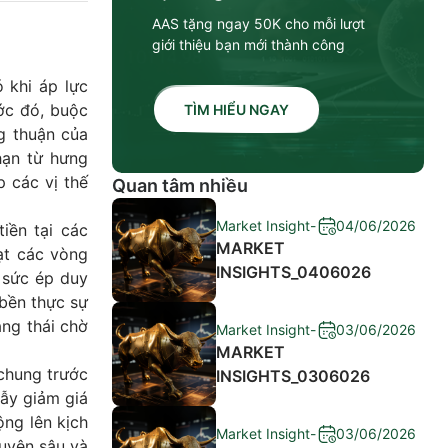
AAS tặng ngay 50K cho mỗi lượt
giới thiệu bạn mới thành công
 khi áp lực
ớc đó, buộc
TÌM HIỂU NGAY
g thuận của
hạn từ hưng
p các vị thế
Quan tâm nhiều
Market Insight
-
04/06/2026
iền tại các
MARKET
ạt các vòng
INSIGHTS_0406026
 sức ép duy
 bền thực sự
ạng thái chờ
Market Insight
-
03/06/2026
MARKET
 chung trước
INSIGHTS_0306026
bẫy giảm giá
ộng lên kịch
Market Insight
-
03/06/2026
huyên sâu và