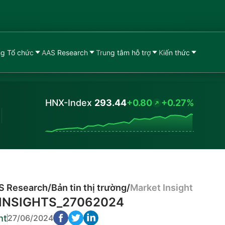
g Tổ chức
AAS Research
Trung tâm hỗ trợ
Kiến thức
HNX-Index
293.44
+0.80
+0.27%
Values
S Research
/
Bản tin thị trường
/
Market Insight
INSIGHTS_27062024
ht
27/06/2024