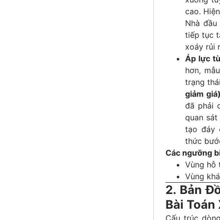
cao. Hiện
Nhà đầu 
tiếp tục 
xoáy rủi 
Áp lực t
hơn, mẫu
trạng thá
giảm giá
đã phải 
quan sát
tạo đáy 
thức bướ
Các ngưỡng bi
Vùng hỗ t
Vùng khá
2. Bản Đ
Bài Toán
Cấu trúc dòng