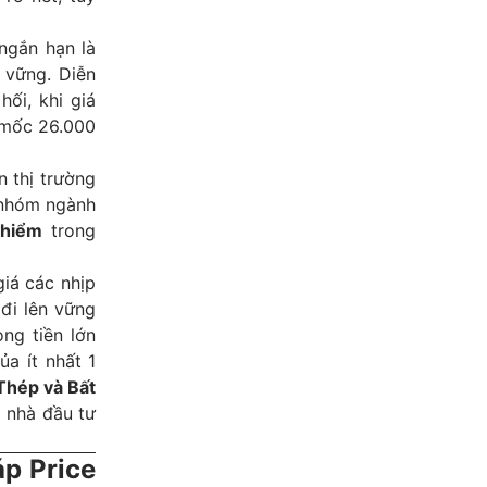
ngắn hạn là
 vững. Diễn
hối, khi giá
m mốc 26.000
 thị trường
 nhóm ngành
 hiểm
trong
iá các nhịp
đi lên vững
ng tiền lớn
ủa ít nhất 1
Thép và Bất
, nhà đầu tư
p Price