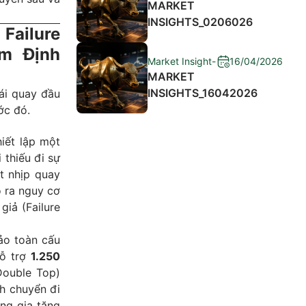
MARKET
INSIGHTS_0206026
Failure
m Định
Market Insight
-
16/04/2026
MARKET
INSIGHTS_16042026
hái quay đầu
ớc đó.
iết lập một
 thiếu đi sự
t nhịp quay
o ra nguy cơ
giả (Failure
o toàn cấu
hỗ trợ
1.250
Double Top)
ch chuyển đi
ợng gia tăng