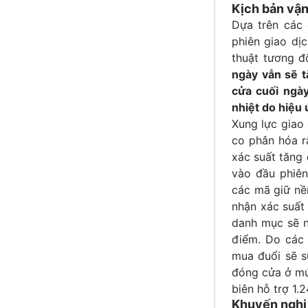
Kịch bản vận
Dựa trên các 
phiên giao dịc
thuật tương đ
ngày vẫn sẽ t
cửa cuối ngà
nhiệt do hiệu
Xung lực giao 
co phân hóa r
xác suất tăng 
vào đầu phiên
các mã giữ nền
nhận xác suất
danh mục sẽ n
điểm. Do các 
mua đuổi sẽ s
đóng cửa ở mứ
biên hỗ trợ 1.
Khuyến nghị 