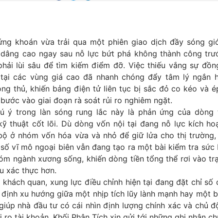
ứng khoán vừa trải qua một phiên giao dịch đầy sóng gió
dâng cao ngay sau nỗ lực bứt phá không thành công trư
phải lùi sâu để tìm kiếm điểm đỡ. Việc thiếu vắng sự đồn
tại các vùng giá cao đã nhanh chóng đẩy tâm lý ngắn 
g thủ, khiến bảng điện tử liên tục bị sắc đỏ co kéo và é
 bước vào giai đoạn rà soát rủi ro nghiêm ngặt.
 ý trong làn sóng rung lắc này là phản ứng của dòng t
ỹ thuật cốt lõi. Dù dòng vốn nội tại đang nỗ lực kích ho
bộ ở nhóm vốn hóa vừa và nhỏ để giữ lửa cho thị trường,
n số vĩ mô ngoại biên vẫn đang tạo ra một bài kiểm tra sức
óm ngành xương sống, khiến dòng tiền tổng thể rơi vào tr
ệu xác thực hơn.
khách quan, xung lực điều chỉnh hiện tại đang đặt chỉ số
 định xu hướng giữa một nhịp tích lũy lành mạnh hay một 
giúp nhà đầu tư có cái nhìn định lượng chính xác và chủ đ
ủi ro tài khoản, Khối Phân Tích xin gửi tới những ghi nhận c