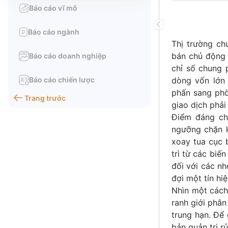
Báo cáo vĩ mô
Báo cáo ngành
Thị trường ch
bán chủ động 
Báo cáo doanh nghiệp
chỉ số chung 
Báo cáo chiến lược
dòng vốn lớn 
phấn sang phòn
Trang trước
giao dịch phải
Điểm đáng chú
ngưỡng chặn k
xoay tua cục 
trì từ các biế
đối với các nh
đợi một tín hi
Nhìn một cách 
ranh giới phân
trung hạn. Để 
bản quản trị r