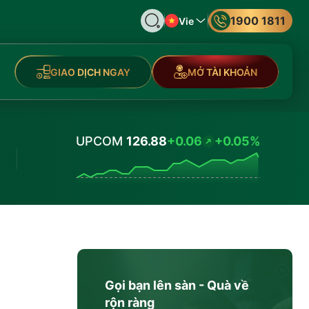
1900 1811
Vie
GIAO DỊCH NGAY
MỞ TÀI KHOẢN
UPCOM
126.88
+0.06
+0.05%
Values
Gọi bạn lên sàn - Quà về
rộn ràng