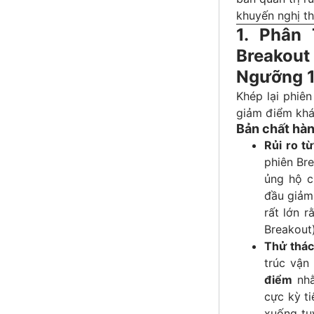
khuyến nghị th
1. Phân 
Breakou
Ngưỡng 1
Khép lại phiên
giảm điểm khá
Bản chất hàn
Rủi ro từ
phiên Bre
ủng hộ c
đầu giảm 
rất lớn r
Breakout)
Thử thác
trúc vận
điểm
nhằ
cực kỳ ti
xuống tu