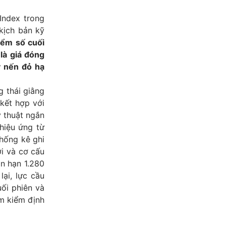
Index trong
kịch bản kỹ
iểm số cuối
là giá đóng
y nến đỏ hạ
g thái giằng
kết hợp với
ỹ thuật ngắn
hiệu ứng từ
thống kê ghi
i và cơ cấu
n hạn 1.280
ại, lực cầu
ối phiên và
ụm kiểm định