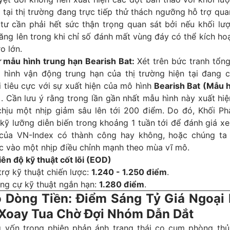
 tại thị trường đang trực tiếp thử thách ngưỡng hỗ trợ qua
tư cần phải hết sức thận trọng quan sát bởi nếu khối lư
tăng lên trong khi chỉ số đánh mất vùng đáy có thể kích h
ro lớn.
ừ mẫu hình trung hạn Bearish Bat:
Xét trên bức tranh tổng
 hình vận động trung hạn của thị trường hiện tại đang 
i tiêu cực với sự xuất hiện của mô hình
Bearish Bat (Mẫu h
)
. Cần lưu ý rằng trong lần gần nhất mẫu hình này xuất hi
chịu một nhịp giảm sâu lên tới 200 điểm. Do đó, Khối Ph
 kỹ lưỡng diễn biến trong khoảng 1 tuần tới để đánh giá 
của VN-Index có thành công hay không, hoặc chúng ta
c vào một nhịp điều chỉnh mạnh theo mùa vĩ mô.
ên độ kỹ thuật cốt lõi (EOD)
rợ kỹ thuật chiến lược:
1.240 - 1.250 điểm
.
ng cự kỹ thuật ngắn hạn:
1.280 điểm
.
ồ Dòng Tiền: Điểm Sáng Tỷ Giá Ngoại 
 Xoay Tua Chờ Đợi Nhóm Dẫn Dắt
 vốn trong phiên phản ánh trạng thái co cụm phòng thủ 