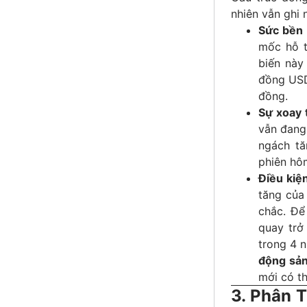
nhiên vẫn ghi 
Sức bền 
mốc hỗ t
biến này 
đồng USD
đồng.
Sự xoay 
vẫn đang
ngách t
phiên hôm
Điều kiện
tăng của
chắc. Để
quay trở 
trong 4 
động sả
mới có th
3. Phân 