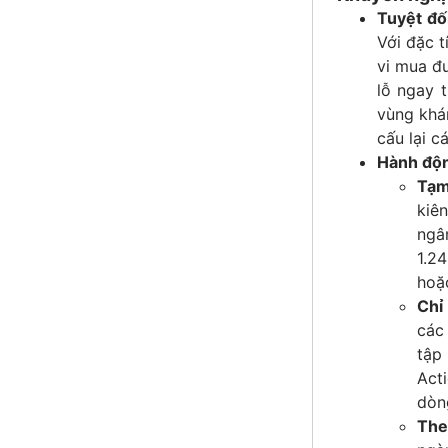
Tuyệt đố
Với đặc 
vi mua đu
lỗ ngay 
vùng khá
cấu lại c
Hành độn
Tạm
kiê
ngâ
1.2
hoặ
Chỉ
các
tập
Act
dòng
The