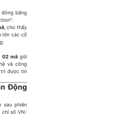
ự đóng băng
tion":
mã
, cho thấy
n lớn các cổ
g.
t
02 mã
giữ
ghệ và công
rì được tín
ận Động
m sau phiên
a chỉ số VN-