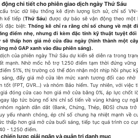
 động chi tiết cho phiên giao dịch ngày Thứ Sáu
cấu trúc dữ liệu thống kê định lượng lịch sử, chỉ số VN-
h kế tiếp (
Thứ Sáu
) được dự báo sẽ vận động theo một 
ối đặc biệt:
Thống kê chỉ ra rằng chỉ số chung về mặt đ
ăng điểm nhẹ, nhưng đi kèm đặc tính kỹ thuật tuyệt đối 
y sẽ thấp hơn giá mở cửa đầu ngày (hình thành một câ
 ứng mở GAP xanh vào đầu phiên sáng).
dịch của phiên ngày Thứ Sáu dự kiến sẽ diễn ra trong trạn
ất mạnh. Nhờ mốc hỗ trợ 1.250 điểm tạm thời đứng vững 
điểm 51%, thị trường có thể đón nhận một nhịp hồi phục k
 sáng, đẩy giá mở cửa lên mức xanh tương đối cao nhờ 
 tốt (FPT, GVR...) và nhóm Bảo hiểm. Tuy nhiên, với việc 
 giá đóng cửa cao hơn giá mở cửa bằng 0%, áp lực chốt lờ
gay lập tức bùng nổ khi chỉ số tiến về vùng kháng cự ngắ
nhóm ngành dẫn dắt (Bank, Chứng, Thép, BĐS) chưa trở l
uy yếu nhanh chóng, ép chỉ số chung hạ nhiệt mạnh về cu
c thấp hơn giá mở cửa buổi sáng, tiếp tục quá trình co c
240 - 1.250 điểm.
chiến lược giải ngân và quản trị danh mục