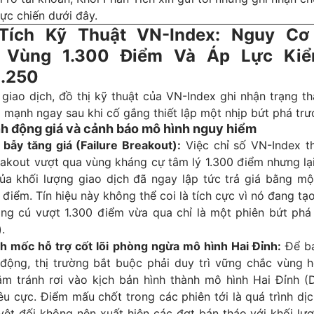
ực chiến dưới đây.
Tích Kỹ Thuật VN-Index: Nguy Cơ 
t Vùng 1.300 Điểm Và Áp Lực Kiể
.250
 giao dịch, đồ thị kỹ thuật của VN-Index ghi nhận trạng t
 mạnh ngay sau khi cố gắng thiết lập một nhịp bứt phá trư
h động giá và cảnh báo mô hình nguy hiểm
 bẫy tăng giá (Failure Breakout):
Việc chỉ số VN-Index th
akout vượt qua vùng kháng cự tâm lý 1.300 điểm nhưng lại
ủa khối lượng giao dịch đã ngay lập tức trả giá bằng mộ
điểm. Tín hiệu này không thể coi là tích cực vì nó đang tạ
ằng cú vượt 1.300 điểm vừa qua chỉ là một phiên bứt phá 
.
h mốc hỗ trợ cốt lõi phòng ngừa mô hình Hai Đỉnh:
Để bả
 động, thị trường bắt buộc phải duy trì vững chắc vùng 
m tránh rơi vào kịch bản hình thành mô hình Hai Đỉnh (
êu cực. Điểm mấu chốt trong các phiên tới là quá trình dị
yệt đối không nên xuất hiện các đợt bán tháo với khối lư