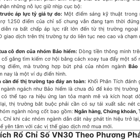
nhận những nỗ lực giữ nhịp cục bộ:
trước áp lực tỷ giá tự do:
Một điểm sáng kỹ thuật trong 
rợ 1.250 điểm của chỉ số chung vẫn đang tạm thời đứng
diễn ra bất chấp áp lực rất lớn đến từ thị trường ngoại 
 giao dịch trên thị trường tự do liên tục neo cao và chạ
tua cô đơn của nhóm Bảo hiểm:
Dòng tiền thông minh trên
 cố gắng tìm kiếm cơ hội bằng cách xoay tua đẩy một số
ăng điểm, mà trường hợp bứt phá của nhóm ngành
Bảo
 nay là một ví dụ điển hình.
 cần để thị trường tạo đáy an toàn:
Khối Phân Tích đánh g
 ngành ngách như Bảo hiểm là chưa đủ để kéo thị trường 
 có thể tạo ra hiệu ứng lan tỏa mạnh mẽ và kích hoạt dò
lại, thị trường bắt buộc phải cần có sự tái xuất sắc nét c
nhóm ngành nòng cốt bao gồm:
Ngân hàng, Chứng khoán, 
n
. Chỉ khi các nhóm ngành dẫn dắt này phát tín hiệu trở lại
ể yên tâm với các vị thế giao dịch mở mua mới.
Tích Rổ Chỉ Số VN30 Theo Phương Phá