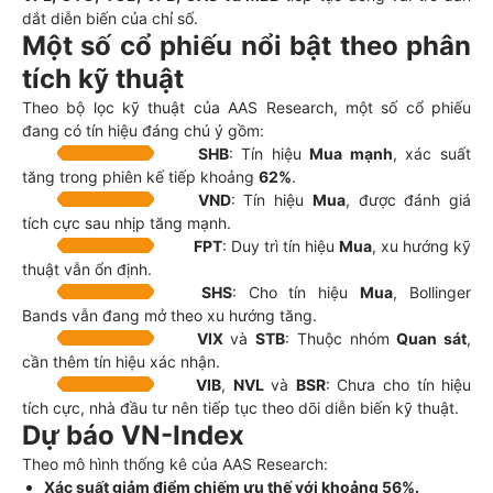
dắt diễn biến của chỉ số.
Một số cổ phiếu nổi bật theo phân
tích kỹ thuật
Theo bộ lọc kỹ thuật của AAS Research, một số cổ phiếu
đang có tín hiệu đáng chú ý gồm:
SHB
: Tín hiệu
Mua mạnh
, xác suất
tăng trong phiên kế tiếp khoảng
62%
.
VND
: Tín hiệu
Mua
, được đánh giá
tích cực sau nhịp tăng mạnh.
FPT
: Duy trì tín hiệu
Mua
, xu hướng kỹ
thuật vẫn ổn định.
SHS
: Cho tín hiệu
Mua
, Bollinger
Bands vẫn đang mở theo xu hướng tăng.
VIX
và
STB
: Thuộc nhóm
Quan sát
,
cần thêm tín hiệu xác nhận.
VIB
,
NVL
và
BSR
: Chưa cho tín hiệu
tích cực, nhà đầu tư nên tiếp tục theo dõi diễn biến kỹ thuật.
Dự báo VN-Index
Theo mô hình thống kê của AAS Research:
Xác suất giảm điểm chiếm ưu thế với khoảng 56%.