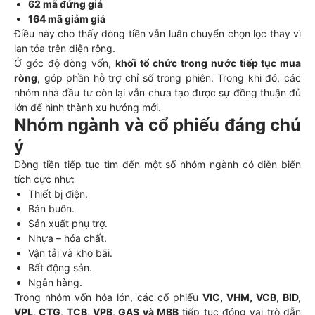
62 mã đứng giá
164 mã giảm giá
Điều này cho thấy dòng tiền vẫn luân chuyển chọn lọc thay vì
lan tỏa trên diện rộng.
Ở góc độ dòng vốn,
khối tổ chức trong nước tiếp tục mua
ròng
, góp phần hỗ trợ chỉ số trong phiên. Trong khi đó, các
nhóm nhà đầu tư còn lại vẫn chưa tạo được sự đồng thuận đủ
lớn để hình thành xu hướng mới.
Nhóm ngành và cổ phiếu đáng chú
ý
Dòng tiền tiếp tục tìm đến một số nhóm ngành có diễn biến
tích cực như:
Thiết bị điện.
Bán buôn.
Sản xuất phụ trợ.
Nhựa – hóa chất.
Vận tải và kho bãi.
Bất động sản.
Ngân hàng.
Trong nhóm vốn hóa lớn, các cổ phiếu
VIC, VHM, VCB, BID,
VPL, CTG, TCB, VPB, GAS và MBB
tiếp tục đóng vai trò dẫn