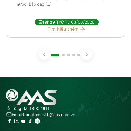
nước. Báo cáo […]
18h29
Thứ Tư 03/06/2026
Tìm hiểu thêm
Tổng đài:
1900 1811
Email:
trungtamcskh@aas.com.vn