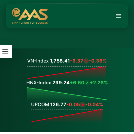
VN-Index
1,758.41
-6.37
-0.36%
Values
HNX-Index
299.24
+6.60
+2.26%
Values
UPCOM
126.77
-0.05
-0.04%
Values