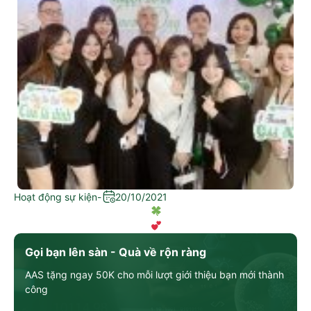
Hoạt động sự kiện
-
20/10/2021
SMARTINVEST CHÚC MỪNG NGÀY PHỤ NỮ VIỆT NAM 20/10
Gọi bạn lên sàn - Quà về rộn ràng
AAS tặng ngay 50K cho mỗi lượt giới thiệu bạn mới thành
công