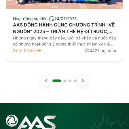
Hoạt động sự kiện
-
24/07/2025
AAS ĐỒNG HÀNH CÙNG CHƯƠNG TRÌNH “VỀ
NGUỒN” 2025 – TRI ÂN THẾ HỆ ĐI TRƯỚC,
TIẾP BƯỚC KHÁT VỌNG TƯƠNG LAI.
Những ngày tháng bảy này, tuổi trẻ khắp cả nước đều
có những hoạt động ý nghĩa thiết thực nhằm kỷ niệm
kỷ niệm 78 năm Ngày Thương binh - Liệt sĩ
Xem thêm
442 Lượt xem
(27/7/1947 - 27/7/2025).