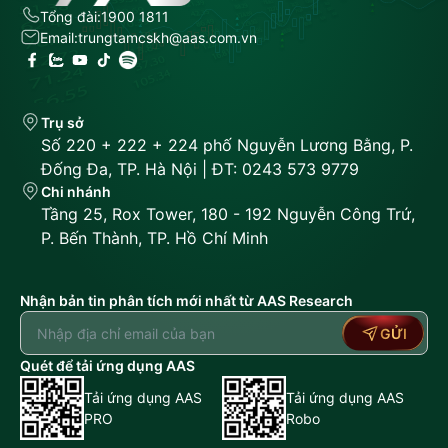
Tổng đài:
1900 1811
Email:
trungtamcskh@aas.com.vn
Trụ sở
Số 220 + 222 + 224 phố Nguyễn Lương Bằng, P.
Đống Đa, TP. Hà Nội | ĐT: 0243 573 9779
Chi nhánh
Tầng 25, Rox Tower, 180 - 192 Nguyễn Công Trứ,
P. Bến Thành, TP. Hồ Chí Minh
Nhận bản tin phân tích mới nhất từ AAS Research
GỬI
Quét để tải ứng dụng AAS
Tải ứng dụng AAS
Tải ứng dụng AAS
PRO
Robo