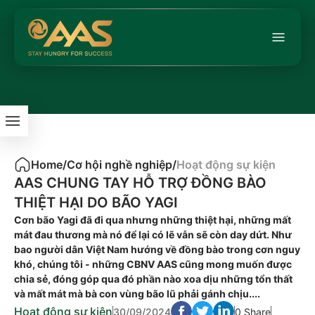
Home
/
Cơ hội nghề nghiệp
/
Hoạt động sự kiện
AAS CHUNG TAY HỖ TRỢ ĐỒNG BÀO
THIỆT HẠI DO BÃO YAGI
Cơn bão Yagi đã đi qua nhưng những thiệt hại, những mất
mát đau thương mà nó để lại có lẽ vẫn sẽ còn day dứt. Như
bao người dân Việt Nam hướng về đồng bào trong cơn nguy
khó, chúng tôi - những CBNV AAS cũng mong muốn được
chia sẻ, đóng góp qua đó phần nào xoa dịu những tổn thất
và mất mát mà bà con vùng bão lũ phải gánh chịu....
Hoạt động sự kiện
30/09/2024
0 Share