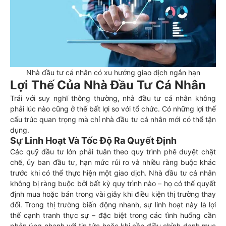
Nhà đầu tư cá nhân có xu hướng giao dịch ngắn hạn
Lợi Thế Của Nhà Đầu Tư Cá Nhân
Trái với suy nghĩ thông thường, nhà đầu tư cá nhân không
phải lúc nào cũng ở thế bất lợi so với tổ chức. Có những lợi thế
cấu trúc quan trọng mà chỉ nhà đầu tư cá nhân mới có thể tận
dụng.
Sự Linh Hoạt Và Tốc Độ Ra Quyết Định
Các quỹ đầu tư lớn phải tuân theo quy trình phê duyệt chặt
chẽ, ủy ban đầu tư, hạn mức rủi ro và nhiều ràng buộc khác
trước khi có thể thực hiện một giao dịch. Nhà đầu tư cá nhân
không bị ràng buộc bởi bất kỳ quy trình nào – họ có thể quyết
định mua hoặc bán trong vài giây khi điều kiện thị trường thay
đổi. Trong thị trường biến động nhanh, sự linh hoạt này là lợi
thế cạnh tranh thực sự – đặc biệt trong các tình huống cần
phản ứng nhanh với tin tức hoặc khi cần điều chỉnh danh mục