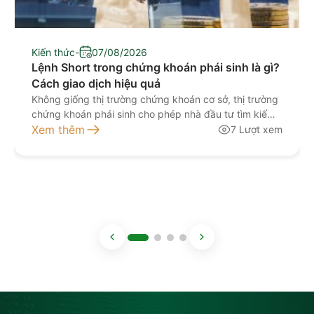
Kiến thức
-
07/08/2026
Lệnh Short trong chứng khoán phái sinh là gì?
Cách giao dịch hiệu quả
Không giống thị trường chứng khoán cơ sở, thị trường
chứng khoán phái sinh cho phép nhà đầu tư tìm kiếm
lợi nhuận ngay cả khi thị trường đi xuống. Đây là lý do
Xem thêm
7 Lượt xem
các thuật ngữ Long và Short xuất hiện thường xuyên
trong giao dịch hợp đồng tương lai, đặc biệt là hợp
[…]