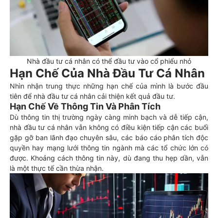
Nhà đầu tư cá nhân có thể đầu tư vào cổ phiểu nhỏ
Hạn Chế Của Nhà Đầu Tư Cá Nhân
Nhìn nhận trung thực những hạn chế của mình là bước đầu
tiên để nhà đầu tư cá nhân cải thiện kết quả đầu tư.
Hạn Chế Về Thông Tin Và Phân Tích
Dù thông tin thị trường ngày càng minh bạch và dễ tiếp cận,
nhà đầu tư cá nhân vẫn không có điều kiện tiếp cận các buổi
gặp gỡ ban lãnh đạo chuyên sâu, các báo cáo phân tích độc
quyền hay mạng lưới thông tin ngành mà các tổ chức lớn có
được. Khoảng cách thông tin này, dù đang thu hẹp dần, vẫn
là một thực tế cần thừa nhận.