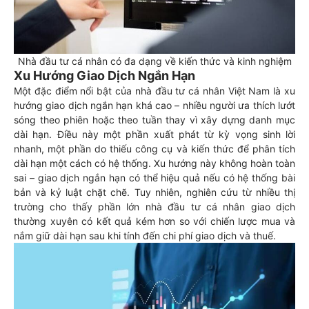
Nhà đầu tư cá nhân có đa dạng về kiến thức và kinh nghiệm
Xu Hướng Giao Dịch Ngắn Hạn
Một đặc điểm nổi bật của nhà đầu tư cá nhân Việt Nam là xu
hướng giao dịch ngắn hạn khá cao – nhiều người ưa thích lướt
sóng theo phiên hoặc theo tuần thay vì xây dựng danh mục
dài hạn. Điều này một phần xuất phát từ kỳ vọng sinh lời
nhanh, một phần do thiếu công cụ và kiến thức để phân tích
dài hạn một cách có hệ thống. Xu hướng này không hoàn toàn
sai – giao dịch ngắn hạn có thể hiệu quả nếu có hệ thống bài
bản và kỷ luật chặt chẽ. Tuy nhiên, nghiên cứu từ nhiều thị
trường cho thấy phần lớn nhà đầu tư cá nhân giao dịch
thường xuyên có kết quả kém hơn so với chiến lược mua và
nắm giữ dài hạn sau khi tính đến chi phí giao dịch và thuế.