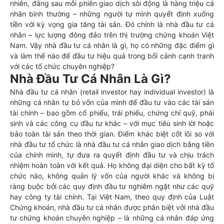
nhiên, đằng sau mỗi phiên giao dịch sôi động là hàng triệu cá
nhân bình thường – những người tự mình quyết định xuống
tiền với kỳ vọng gia tăng tài sản. Đó chính là nhà đầu tư cá
nhân – lực lượng đông đảo trên thị trường chứng khoán Việt
Nam. Vậy nhà đầu tư cá nhân là gì, họ có những đặc điểm gì
và làm thế nào để đầu tư hiệu quả trong bối cảnh cạnh tranh
với các tổ chức chuyên nghiệp?
Nhà Đầu Tư Cá Nhân Là Gì?
Nhà đầu tư cá nhân (retail investor hay individual investor) là
những cá nhân tự bỏ vốn của mình để đầu tư vào các tài sản
tài chính – bao gồm cổ phiếu, trái phiếu, chứng chỉ quỹ, phái
sinh và các công cụ đầu tư khác – với mục tiêu sinh lời hoặc
bảo toàn tài sản theo thời gian. Điểm khác biệt cốt lõi so với
nhà đầu tư tổ chức là nhà đầu tư cá nhân giao dịch bằng tiền
của chính mình, tự đưa ra quyết định đầu tư và chịu trách
nhiệm hoàn toàn với kết quả. Họ không đại diện cho bất kỳ tổ
chức nào, không quản lý vốn của người khác và không bị
ràng buộc bởi các quy định đầu tư nghiêm ngặt như các quỹ
hay công ty tài chính. Tại Việt Nam, theo quy định của Luật
Chứng khoán, nhà đầu tư cá nhân được phân biệt với nhà đầu
tư chứng khoán chuyên nghiệp – là những cá nhân đáp ứng