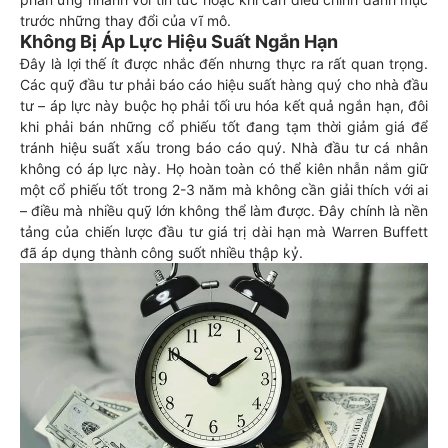
trước những thay đổi của vĩ mô.
Không Bị Áp Lực Hiệu Suất Ngắn Hạn
Đây là lợi thế ít được nhắc đến nhưng thực ra rất quan trọng.
Các quỹ đầu tư phải báo cáo hiệu suất hàng quý cho nhà đầu
tư – áp lực này buộc họ phải tối ưu hóa kết quả ngắn hạn, đôi
khi phải bán những cổ phiếu tốt đang tạm thời giảm giá để
tránh hiệu suất xấu trong báo cáo quý. Nhà đầu tư cá nhân
không có áp lực này. Họ hoàn toàn có thể kiên nhẫn nắm giữ
một cổ phiếu tốt trong 2-3 năm mà không cần giải thích với ai
– điều mà nhiều quỹ lớn không thể làm được. Đây chính là nền
tảng của chiến lược đầu tư giá trị dài hạn mà Warren Buffett
đã áp dụng thành công suốt nhiều thập kỷ.