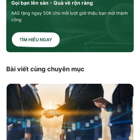
Gọi bạn lên sàn - Quà về rộn ràng
AAS tặng ngay 50K cho mỗi lượt giới thiệu bạn mới thành
công
TÌM HIỂU NGAY
Bài viết cùng chuyên mục