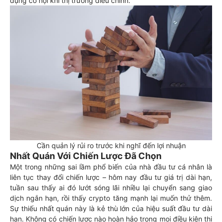
dụng cơ hội khi thị trường điều chỉnh.
Cần quản lý rủi ro trước khi nghĩ đến lợi nhuận
Nhất Quán Với Chiến Lược Đã Chọn
Một trong những sai lầm phổ biến của nhà đầu tư cá nhân là
liên tục thay đổi chiến lược – hôm nay đầu tư giá trị dài hạn,
tuần sau thấy ai đó lướt sóng lãi nhiều lại chuyển sang giao
dịch ngắn hạn, rồi thấy crypto tăng mạnh lại muốn thử thêm.
Sự thiếu nhất quán này là kẻ thù lớn của hiệu suất đầu tư dài
hạn. Không có chiến lược nào hoàn hảo trong mọi điều kiện thị