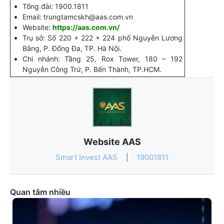
Tổng đài: 1900.1811
Email: trungtamcskh@aas.com.vn
Website:
https://aas.com.vn/
Trụ sở: Số 220 + 222 + 224 phố Nguyễn Lương
Bằng, P. Đống Đa, TP. Hà Nội.
Chi nhánh: Tầng 25, Rox Tower, 180 – 192
Nguyễn Công Trứ, P. Bến Thành, TP.HCM.
Website AAS
Smart Invest AAS
|
19001811
Quan tâm nhiều