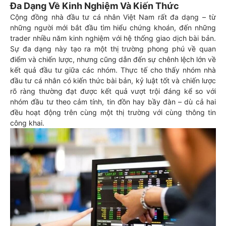
Đa Dạng Về Kinh Nghiệm Và Kiến Thức
Cộng đồng nhà đầu tư cá nhân Việt Nam rất đa dạng – từ
những người mới bắt đầu tìm hiểu chứng khoán, đến những
trader nhiều năm kinh nghiệm với hệ thống giao dịch bài bản.
Sự đa dạng này tạo ra một thị trường phong phú về quan
điểm và chiến lược, nhưng cũng dẫn đến sự chênh lệch lớn về
kết quả đầu tư giữa các nhóm. Thực tế cho thấy nhóm nhà
đầu tư cá nhân có kiến thức bài bản, kỷ luật tốt và chiến lược
rõ ràng thường đạt được kết quả vượt trội đáng kể so với
nhóm đầu tư theo cảm tính, tin đồn hay bầy đàn – dù cả hai
đều hoạt động trên cùng một thị trường với cùng thông tin
công khai.