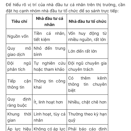
Để hiểu rõ vị trí của nhà đầu tư cá nhân trên thị trường, cần
đặt họ cạnh nhóm nhà đầu tư tổ chức để so sánh trực tiếp:
Nhà đầu tư cá
Tiêu chí
Nhà đầu tư tổ chức
nhân
Tiền cá nhân,
Vốn huy động từ
Nguồn vốn
tiết kiệm
nhiều nguồn, rất lớn
Quy mô
Nhỏ đến trung
Lớn đến rất lớn
giao dịch
bình
Đội ngũ
Tự nghiên cứu
Đội ngũ chuyên gia
phân tích
hoặc tham khảo
chuyên trách
Có thêm kênh
Tiếp cận
Thông tin công
thông tin chuyên
thông tin
khai
biệt
Quy định
Ít, linh hoạt hơn
Nhiều, chặt chẽ hơn
ràng buộc
Khung thời
Linh hoạt, tùy cá
Thường theo kỳ hạn
gian
nhân
quỹ
Áp lực hiệu
Không có áp lực
Phải báo cáo định