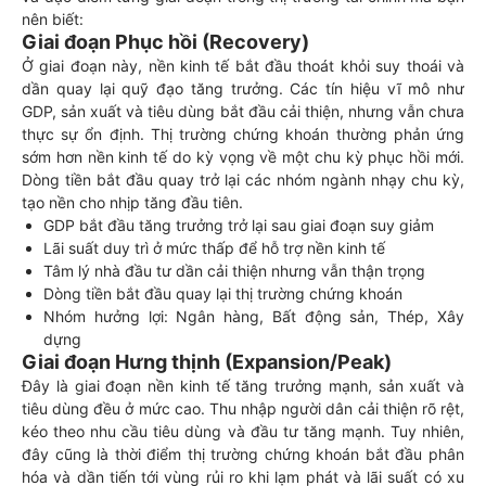
nên biết:
Giai đoạn Phục hồi (Recovery)
Ở giai đoạn này, nền kinh tế bắt đầu thoát khỏi suy thoái và
dần quay lại quỹ đạo tăng trưởng. Các tín hiệu vĩ mô như
GDP, sản xuất và tiêu dùng bắt đầu cải thiện, nhưng vẫn chưa
thực sự ổn định. Thị trường chứng khoán thường phản ứng
sớm hơn nền kinh tế do kỳ vọng về một chu kỳ phục hồi mới.
Dòng tiền bắt đầu quay trở lại các nhóm ngành nhạy chu kỳ,
tạo nền cho nhịp tăng đầu tiên.
GDP bắt đầu tăng trưởng trở lại sau giai đoạn suy giảm
Lãi suất duy trì ở mức thấp để hỗ trợ nền kinh tế
Tâm lý nhà đầu tư dần cải thiện nhưng vẫn thận trọng
Dòng tiền bắt đầu quay lại thị trường chứng khoán
Nhóm hưởng lợi: Ngân hàng, Bất động sản, Thép, Xây
dựng
Giai đoạn Hưng thịnh (Expansion/Peak)
Đây là giai đoạn nền kinh tế tăng trưởng mạnh, sản xuất và
tiêu dùng đều ở mức cao. Thu nhập người dân cải thiện rõ rệt,
kéo theo nhu cầu tiêu dùng và đầu tư tăng mạnh. Tuy nhiên,
đây cũng là thời điểm thị trường chứng khoán bắt đầu phân
hóa và dần tiến tới vùng rủi ro khi lạm phát và lãi suất có xu