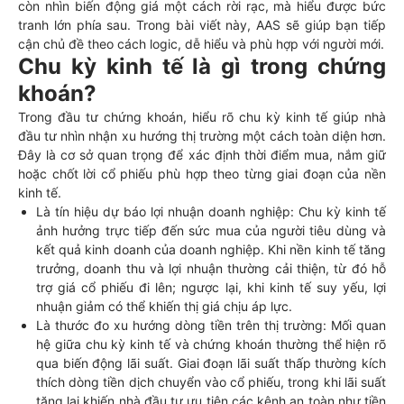
còn nhìn biến động giá một cách rời rạc, mà hiểu được bức
tranh lớn phía sau. Trong bài viết này, AAS sẽ giúp bạn tiếp
cận chủ đề theo cách logic, dễ hiểu và phù hợp với người mới.
Chu kỳ kinh tế là gì trong chứng
khoán?
Trong đầu tư chứng khoán, hiểu rõ chu kỳ kinh tế giúp nhà
đầu tư nhìn nhận xu hướng thị trường một cách toàn diện hơn.
Đây là cơ sở quan trọng để xác định thời điểm mua, nắm giữ
hoặc chốt lời cổ phiếu phù hợp theo từng giai đoạn của nền
kinh tế.
Là tín hiệu dự báo lợi nhuận doanh nghiệp: Chu kỳ kinh tế
ảnh hưởng trực tiếp đến sức mua của người tiêu dùng và
kết quả kinh doanh của doanh nghiệp. Khi nền kinh tế tăng
trưởng, doanh thu và lợi nhuận thường cải thiện, từ đó hỗ
trợ giá cổ phiếu đi lên; ngược lại, khi kinh tế suy yếu, lợi
nhuận giảm có thể khiến thị giá chịu áp lực.
Là thước đo xu hướng dòng tiền trên thị trường: Mối quan
hệ giữa chu kỳ kinh tế và chứng khoán thường thể hiện rõ
qua biến động lãi suất. Giai đoạn lãi suất thấp thường kích
thích dòng tiền dịch chuyển vào cổ phiếu, trong khi lãi suất
tăng lại khiến nhà đầu tư ưu tiên các kênh an toàn như tiền