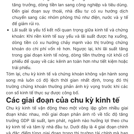
tăng trưởng, dòng tiền lan sang công nghiệp và tiêu dùng.
Đến giai đoạn suy thoái, nhà đầu tư có xu hướng dịch
chuyển sang các nhóm phòng thủ như điện, nước và y tế
để giảm rủi ro.
Lãi suất là yếu tố kết nối quan trọng giữa kinh tế và chứng
khoán: Khi nền kinh tế suy yếu và lãi suất được hạ xuống,
dòng tiền có xu hướng chảy mạnh vào thị trường chứng
khoán do chi phí vốn rẻ hơn. Ngược lại, khi lãi suất tăng
trong giai đoạn kinh tế nóng, dòng tiền thường rút khỏi cổ
phiếu để quay về các kênh an toàn hơn như tiết kiệm hoặc
trái phiếu.
Tóm lại, chu kỳ kinh tế và chứng khoán không vận hành song
song mà luôn có độ lệch thời gian nhất định, trong đó thị
trường chứng khoán thường phản ánh kỳ vọng trước khi các
con số kinh tế thực sự được công bố.
Các giai đoạn của chu kỳ kinh tế
Chu kỳ kinh tế vận động theo một vòng lặp gồm nhiều giai
đoạn khác nhau, mỗi giai đoạn phản ánh rõ về tốc độ tăng
trưởng GDP lãi suất, lạm phát, ngành nào hưởng lợi theo chu
kỳ kinh tế và tâm lý nhà đầu tư. Dưới đây là 4 giai đoạn chính
và đặc điểm từng giai đoạn trong thị trường tài chính mà bạn