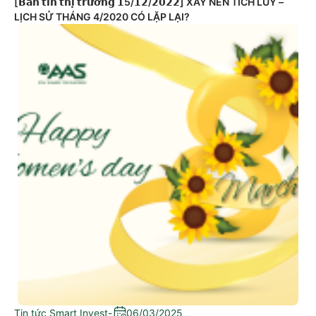
[𝗕𝗮̉𝗻 𝘁𝗶𝗻 𝘁𝗵𝗶̣ 𝘁𝗿𝘂̛𝗼̛̀𝗻𝗴 𝟭5/𝟭𝟮/𝟮𝟬𝟮𝟮] XÂY NỀN TÍCH LŨY –
LỊCH SỬ THÁNG 4/2020 CÓ LẶP LẠI?
Tin tức Smart Invest
-
06/03/2025