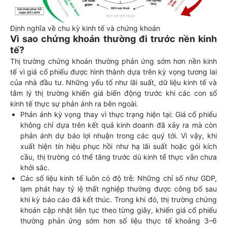
Định nghĩa về chu kỳ kinh tế và chứng khoán
Vì sao chứng khoán thường đi trước nền kinh
tế?
Thị trường chứng khoán thường phản ứng sớm hơn nền kinh
tế vì giá cổ phiếu được hình thành dựa trên kỳ vọng tương lai
của nhà đầu tư. Những yếu tố như lãi suất, dữ liệu kinh tế và
tâm lý thị trường khiến giá biến động trước khi các con số
kinh tế thực sự phản ánh ra bên ngoài.
Phản ánh kỳ vọng thay vì thực trạng hiện tại: Giá cổ phiếu
không chỉ dựa trên kết quả kinh doanh đã xảy ra mà còn
phản ánh dự báo lợi nhuận trong các quý tới. Vì vậy, khi
xuất hiện tín hiệu phục hồi như hạ lãi suất hoặc gói kích
cầu, thị trường có thể tăng trước dù kinh tế thực vẫn chưa
khởi sắc.
Các số liệu kinh tế luôn có độ trễ: Những chỉ số như GDP,
lạm phát hay tỷ lệ thất nghiệp thường được công bố sau
khi kỳ báo cáo đã kết thúc. Trong khi đó, thị trường chứng
khoán cập nhật liên tục theo từng giây, khiến giá cổ phiếu
thường phản ứng sớm hơn số liệu thực tế khoảng 3–6