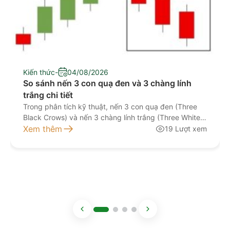
Kiến thức
-
04/08/2026
So sánh nến 3 con quạ đen và 3 chàng lính
trắng chi tiết
Trong phân tích kỹ thuật, nến 3 con quạ đen (Three
Black Crows) và nến 3 chàng lính trắng (Three White
Soldiers) là hai mô hình nến đảo chiều được nhiều nhà
Xem thêm
19 Lượt xem
đầu tư sử dụng để đánh giá khả năng thay đổi xu
hướng của thị trường. Cả hai đều được hình thành từ
[…]