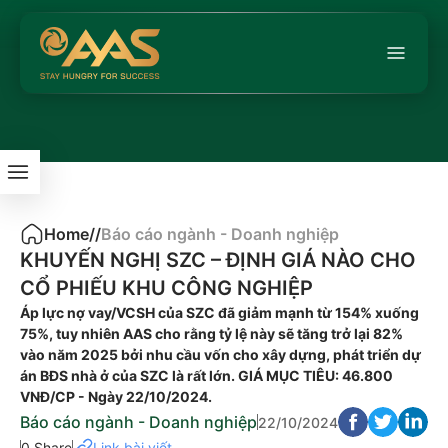
Home
/
/
Báo cáo ngành - Doanh nghiệp
KHUYẾN NGHỊ SZC – ĐỊNH GIÁ NÀO CHO
CỔ PHIẾU KHU CÔNG NGHIỆP
Áp lực nợ vay/VCSH của SZC đã giảm mạnh từ 154% xuống
75%, tuy nhiên AAS cho rằng tỷ lệ này sẽ tăng trở lại 82%
vào năm 2025 bởi nhu cầu vốn cho xây dựng, phát triển dự
án BĐS nhà ở của SZC là rất lớn. GIÁ MỤC TIÊU: 46.800
VNĐ/CP - Ngày 22/10/2024.
Báo cáo ngành - Doanh nghiệp
22/10/2024
0 Share
Link bài viết