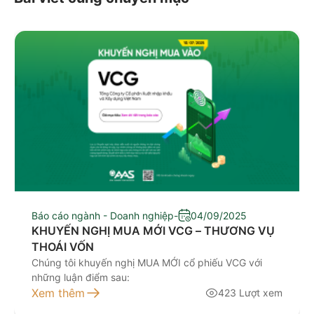
Báo cáo ngành - Doanh nghiệp
-
04/09/2025
KHUYẾN NGHỊ MUA MỚI VCG – THƯƠNG VỤ
THOÁI VỐN
Chúng tôi khuyến nghị MUA MỚI cổ phiếu VCG với
những luận điểm sau:
Xem thêm
423 Lượt xem