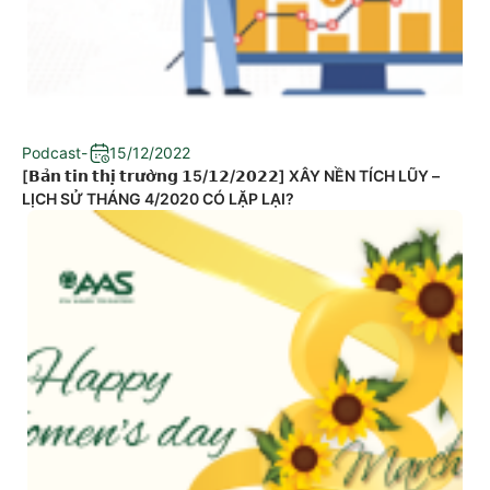
Podcast
-
15/12/2022
[𝗕𝗮̉𝗻 𝘁𝗶𝗻 𝘁𝗵𝗶̣ 𝘁𝗿𝘂̛𝗼̛̀𝗻𝗴 𝟭5/𝟭𝟮/𝟮𝟬𝟮𝟮] XÂY NỀN TÍCH LŨY –
LỊCH SỬ THÁNG 4/2020 CÓ LẶP LẠI?