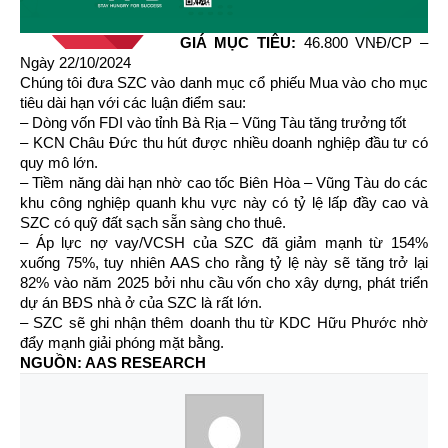
GIÁ MỤC TIÊU:
46.800 VNĐ/CP –
Ngày 22/10/2024
Chúng tôi đưa SZC vào danh mục cổ phiếu Mua vào cho mục
tiêu dài hạn với các luận điểm sau:
–
Dòng vốn FDI vào tỉnh Bà Rịa – Vũng Tàu tăng trưởng tốt
– KCN Châu Đức thu hút được nhiều doanh nghiệp đầu tư có
quy mô lớn.
– Tiềm năng dài hạn nhờ cao tốc Biên Hòa – Vũng Tàu do các
khu công nghiệp quanh khu vực này có tỷ lệ lấp đầy cao và
SZC có quỹ đất sạch sẵn sàng cho thuê.
– Áp lực nợ vay/VCSH của SZC đã giảm mạnh từ 154%
xuống 75%, tuy nhiên AAS cho rằng tỷ lệ này sẽ tăng trở lại
82% vào năm 2025 bởi nhu cầu vốn cho xây dựng, phát triển
dự án BĐS nhà ở của SZC là rất lớn.
– SZC sẽ ghi nhận thêm doanh thu từ KDC Hữu Phước nhờ
đẩy mạnh giải phóng mặt bằng.
NGUỒN: AAS RESEARCH