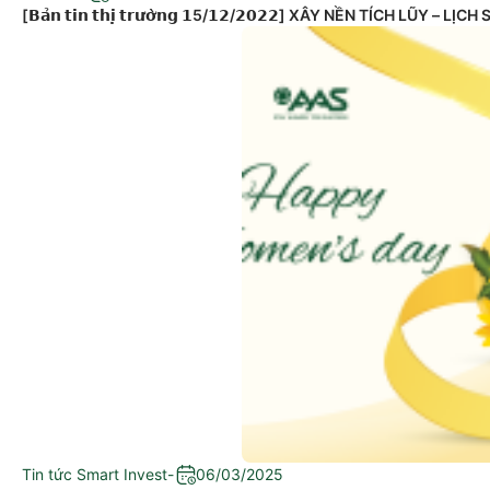
[𝗕𝗮̉𝗻 𝘁𝗶𝗻 𝘁𝗵𝗶̣ 𝘁𝗿𝘂̛𝗼̛̀𝗻𝗴 𝟭5/𝟭𝟮/𝟮𝟬𝟮𝟮] XÂY NỀN TÍCH LŨ
Tin tức Smart Invest
-
06/03/2025