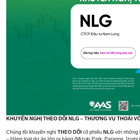
KHUYẾN NGHỊ THEO DÕI NLG – THƯƠNG VỤ THOÁI V
Chúng tôi khuyến nghị
THEO DÕI
cổ phiếu
NLG
với những 
– Hàng loạt dự án lớn ra hàng (Mizuki Park, Paragon, Izum