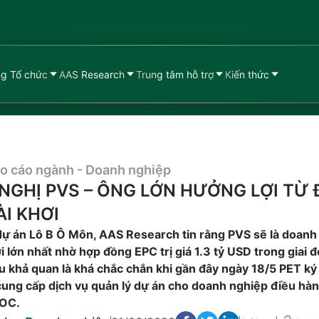
g Tổ chức
AAS Research
Trung tâm hỗ trợ
Kiến thức
o cáo ngành - Doanh nghiệp
NGHỊ PVS – ÔNG LỚN HƯỞNG LỢI TỪ 
I KHƠI
 dự án Lô B Ô Môn, AAS Research tin rằng PVS sẽ là doanh
 lớn nhất nhờ hợp đồng EPC trị giá 1.3 tỷ USD trong giai 
u khả quan là khá chắc chắn khi gần đây ngày 18/5 PET k
cung cấp dịch vụ quản lý dự án cho doanh nghiệp điều hàn
POC.