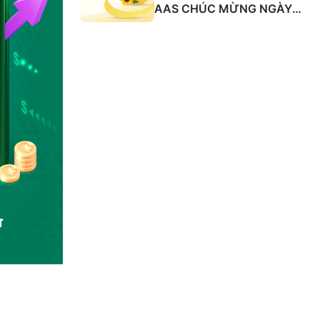
AAS CHÚC MỪNG NGÀY
QUỐC TẾ PHỤ NỮ 8/3