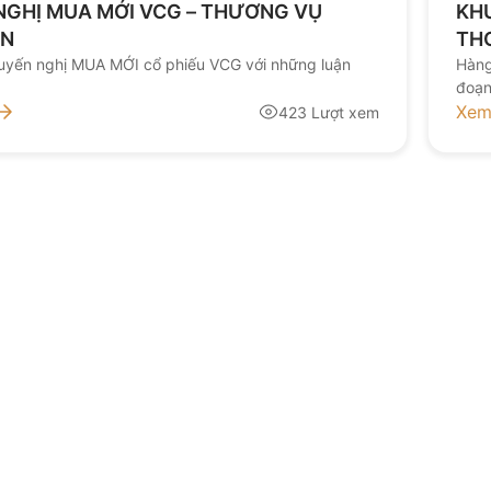
NGHỊ MUA MỚI VCG – THƯƠNG VỤ
KHU
ỐN
TH
uyến nghị MUA MỚI cổ phiếu VCG với những luận
Hàng
đoạn
doan
Xem
423 Lượt xem