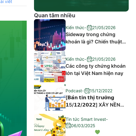
ài viết
Quan tâm nhiều
Kiến thức
-
21/05/2026
Sideway trong chứng
khoán là gì? Chiến thuật
đầu tư hiệu quả
Kiến thức
-
21/05/2026
Các công ty chứng khoán
lớn tại Việt Nam hiện nay
Podcast
-
15/12/2022
[𝗕𝗮̉𝗻 𝘁𝗶𝗻 𝘁𝗵𝗶̣ 𝘁𝗿𝘂̛𝗼̛̀𝗻𝗴
𝟭5/𝟭𝟮/𝟮𝟬𝟮𝟮] XÂY NỀN
TÍCH LŨY – LỊCH SỬ
THÁNG 4/2020 CÓ LẶP
Tin tức Smart Invest
-
06/03/2025
LẠI?