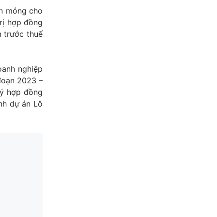
ền móng cho
rị hợp đồng
n trước thuế
oanh nghiệp
 đoạn 2023 –
ký hợp đồng
nh dự án Lô