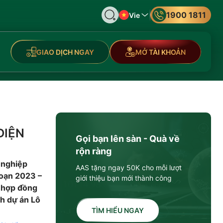
1900 1811
Vie
GIAO DỊCH NGAY
MỞ TÀI KHOẢN
ĐIỆN
Gọi bạn lên sàn - Quà về
rộn ràng
 nghiệp
AAS tặng ngay 50K cho mỗi lượt
đoạn 2023 –
giới thiệu bạn mới thành công
ý hợp đồng
h dự án Lô
TÌM HIỂU NGAY