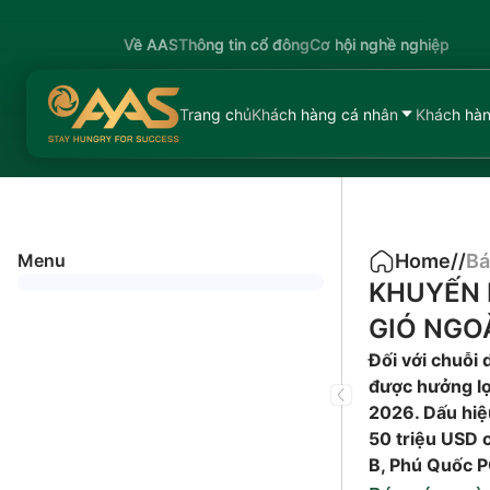
Về AAS
Thông tin cổ đông
Cơ hội nghề nghiệp
Trang chủ
Khách hàng cá nhân
Khách hàn
Menu
Home
/
/
Bá
KHUYẾN 
GIÓ NGOÀ
Đối với chuỗi
được hưởng lợi
2026. Dấu hiệ
50 triệu USD 
B, Phú Quốc 