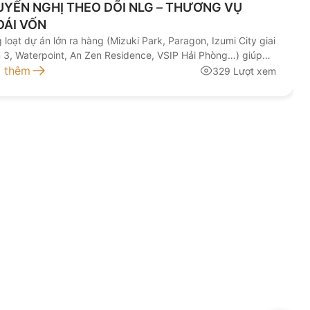
YẾN NGHỊ THEO DÕI NLG – THƯƠNG VỤ
OÁI VỐN
 loạt dự án lớn ra hàng (Mizuki Park, Paragon, Izumi City giai
 3, Waterpoint, An Zen Residence, VSIP Hải Phòng…) giúp
h thu chờ ghi nhận tăng mạnh.
 thêm
329 Lượt xem