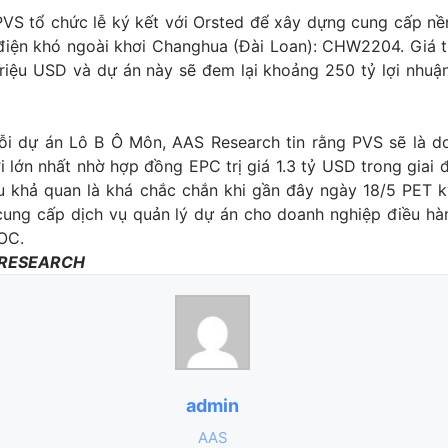
 PVS tổ chức lễ ký kết với Orsted để xây dựng cung cấp n
iện khó ngoài khơi Changhua (Đài Loan): CHW2204. Giá t
triệu USD và dự án này sẽ đem lại khoảng 250 tỷ lợi nhuậ
uỗi dự án Lô B Ô Môn, AAS Research tin rằng PVS sẽ là d
 lớn nhất nhờ hợp đồng EPC trị giá 1.3 tỷ USD trong giai
u khả quan là khá chắc chắn khi gần đây ngày 18/5 PET 
cung cấp dịch vụ quản lý dự án cho doanh nghiệp điều hà
OC.
 RESEARCH
admin
AAS