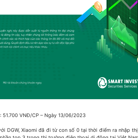
: 51.700 VNĐ/CP – Ngày 13/06/2023
 với DGW, Xiaomi đã đi từ con số 0 tại thời điểm ra nhập th
 phần top 3 trong thị trường điện thoại di động tại Việt Na