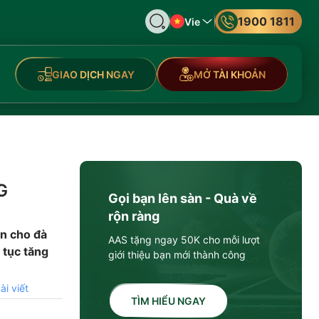
1900 1811
Vie
GIAO DỊCH NGAY
MỞ TÀI KHOẢN
G
Gọi bạn lên sàn - Quà về
rộn ràng
ớn cho đà
AAS tặng ngay 50K cho mỗi lượt
 tục tăng
giới thiệu bạn mới thành công
ài viết
TÌM HIỂU NGAY