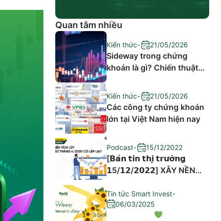
Quan tâm nhiều
Kiến thức
-
21/05/2026
Sideway trong chứng
khoán là gì? Chiến thuật
đầu tư hiệu quả
Kiến thức
-
21/05/2026
Các công ty chứng khoán
lớn tại Việt Nam hiện nay
Podcast
-
15/12/2022
[𝗕𝗮̉𝗻 𝘁𝗶𝗻 𝘁𝗵𝗶̣ 𝘁𝗿𝘂̛𝗼̛̀𝗻𝗴
𝟭5/𝟭𝟮/𝟮𝟬𝟮𝟮] XÂY NỀN
TÍCH LŨY – LỊCH SỬ
THÁNG 4/2020 CÓ LẶP
Tin tức Smart Invest
-
06/03/2025
LẠI?