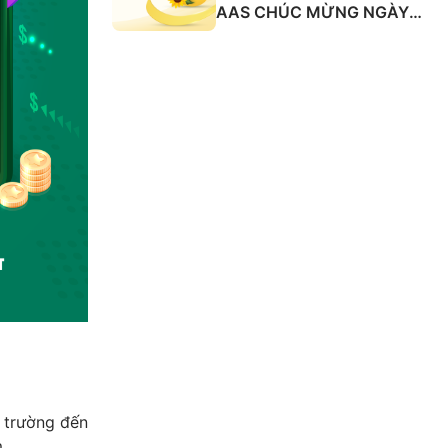
AAS CHÚC MỪNG NGÀY
QUỐC TẾ PHỤ NỮ 8/3
ị trường đến
m.