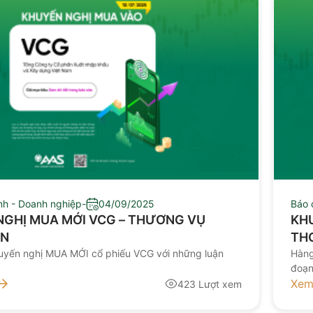
nh - Doanh nghiệp
-
04/09/2025
Báo 
NGHỊ MUA MỚI VCG – THƯƠNG VỤ
KHU
ỐN
TH
uyến nghị MUA MỚI cổ phiếu VCG với những luận
Hàng
đoạn
doan
Xem
423 Lượt xem