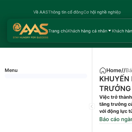
Về AAS
Thông tin cổ đông
Cơ hội nghề nghiệp
Trang chủ
Khách hàng cá nhân
Khách hàn
Menu
Home
/
/
Bá
KHUYẾN 
TRƯỞNG
Việc trở thàn
tăng trưởng củ
với động lực t
Báo cáo ngà