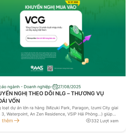
cáo ngành - Doanh nghiệp
-
27/08/2025
YẾN NGHỊ THEO DÕI NLG – THƯƠNG VỤ
OÁI VỐN
 loạt dự án lớn ra hàng (Mizuki Park, Paragon, Izumi City giai
 3, Waterpoint, An Zen Residence, VSIP Hải Phòng…) giúp
h thu chờ ghi nhận tăng mạnh.
 thêm
332 Lượt xem