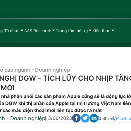
g Tổ chức
AAS Research
Trung tâm hỗ trợ
Kiến thức
o cáo ngành - Doanh nghiệp
NGHỊ DGW – TÍCH LŨY CHO NHỊP TĂN
 MỚI
h nhà phân phối các sản phẩm Apple cũng sẽ là động lực l
a DGW khi thị phần của Apple tại thị trường Việt Nam liên
ừ các mẫu điện thoại mới liên tục được ra mắt
nh - Doanh nghiệp
13/06/2023
0 Share
Link b