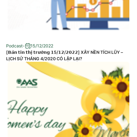
Podcast
-
15/12/2022
[𝗕𝗮̉𝗻 𝘁𝗶𝗻 𝘁𝗵𝗶̣ 𝘁𝗿𝘂̛𝗼̛̀𝗻𝗴 𝟭5/𝟭𝟮/𝟮𝟬𝟮𝟮] XÂY NỀN TÍCH LŨY –
LỊCH SỬ THÁNG 4/2020 CÓ LẶP LẠI?