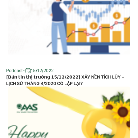
Podcast
-
15/12/2022
[𝗕𝗮̉𝗻 𝘁𝗶𝗻 𝘁𝗵𝗶̣ 𝘁𝗿𝘂̛𝗼̛̀𝗻𝗴 𝟭5/𝟭𝟮/𝟮𝟬𝟮𝟮] XÂY NỀN TÍCH LŨY –
LỊCH SỬ THÁNG 4/2020 CÓ LẶP LẠI?