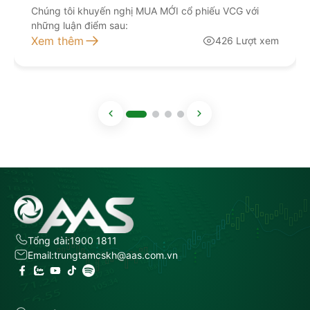
Chúng tôi khuyến nghị MUA MỚI cổ phiếu VCG với
những luận điểm sau:
Xem thêm
426 Lượt xem
Tổng đài:
1900 1811
Email:
trungtamcskh@aas.com.vn