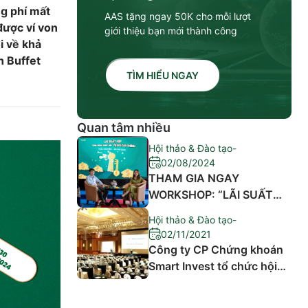
ng phí mất
AAS tặng ngay 50K cho mỗi lượt
 được ví von
giới thiệu bạn mới thành công
ói về khả
n Buffet
TÌM HIỂU NGAY
Quan tâm nhiều
Hội thảo & Đào tạo
-
02/08/2024
THAM GIA NGAY
WORKSHOP: “LÃI SUẤT
KÉP – “CHÌA KHÓA VÀNG”
Hội thảo & Đào tạo
-
ĐẾN TỰ DO TÀI CHÍNH”
02/11/2021
Công ty CP Chứng khoán
Smart Invest tổ chức hội
thảo đào tạo “Chứng
khoán Phái sinh”