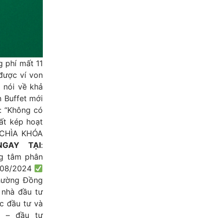
g phí mất 11
 được ví von
i nói về khả
n Buffet mới
: “Không có
uất kép hoạt
“CHÌA KHÓA
GAY TẠI
:
g tâm phân
/08/2024
hường Đồng
 nhà đầu tư
ệc đầu tư và
u – đầu tư