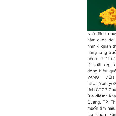
Nhà đầu tư huy
năm cuộc đời, 
như kì quan th
năng tăng trưở
tiếc nuối 11 
lãi suất kép, 
động hiệu qu
VÀNG” ĐẾN
https://bit.l
tích CTCP Chứ
Địa điểm:
Khá
Quang, TP. T
muốn tìm hiểu
lựa chọn kê