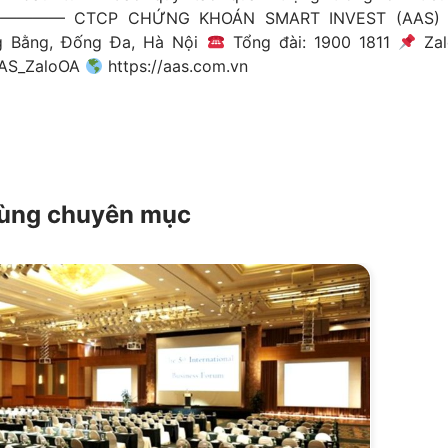
—— CTCP CHỨNG KHOÁN SMART INVEST (AAS
g Bằng, Đống Đa, Hà Nội
Tổng đài: 1900 1811
Zal
/AAS_ZaloOA
https://aas.com.vn
 cùng chuyên mục