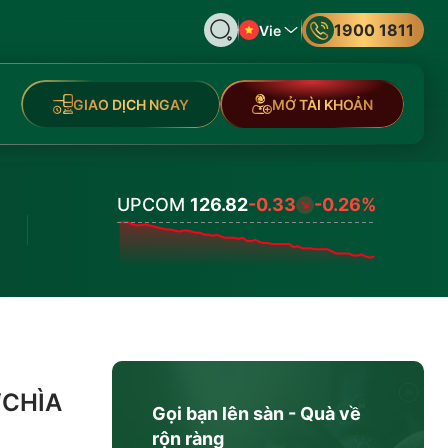
1900 1811
Vie
GIAO DỊCH NGAY
MỞ TÀI KHOẢN
UPCOM
126.82
-0.33
-0.26%
Values
“CHÌA
Gọi bạn lên sàn - Quà về
rộn ràng