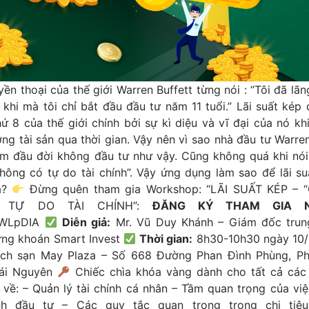
ền thoại của thế giới Warren Buffett từng nói : “Tôi đã lãn
khi mà tôi chỉ bắt đầu đầu tư năm 11 tuổi.” Lãi suất kép
ứ 8 của thế giới chính bởi sự kì diệu và vĩ đại của nó kh
ng tài sản qua thời gian. Vậy nên vì sao nhà đầu tư Warre
năm đầu đời không đầu tư như vậy. Cũng không quá khi nói
không có tự do tài chính”. Vậy ứng dụng làm sao để lãi s
ả?
Đừng quên tham gia Workshop: “LÃI SUẤT KÉP – 
 TỰ DO TÀI CHÍNH”:
ĐĂNG KÝ THAM GIA N
y/3WLpDIA
Diễn giả:
Mr. Vũ Duy Khánh – Giám đốc trun
ng khoán Smart Invest
Thời gian:
8h30-10h30 ngày 10
ch sạn May Plaza – Số 668 Đường Phan Đình Phùng, P
hái Nguyên
Chiếc chìa khóa vàng dành cho tất cả các
 về: – Quản lý tài chính cá nhân – Tầm quan trọng của vi
nh đầu tư – Các quy tắc quan trọng trong chi tiê