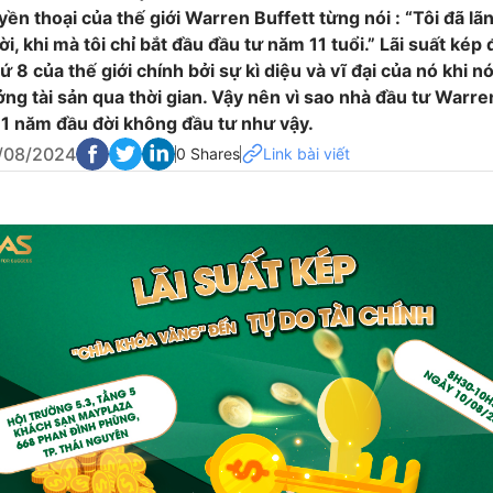
ền thoại của thế giới Warren Buffett từng nói : “Tôi đã lã
i, khi mà tôi chỉ bắt đầu đầu tư năm 11 tuổi.” Lãi suất kép
ứ 8 của thế giới chính bởi sự kì diệu và vĩ đại của nó khi n
ng tài sản qua thời gian. Vậy nên vì sao nhà đầu tư Warre
11 năm đầu đời không đầu tư như vậy.
/08/2024
0 Shares
Link bài viết