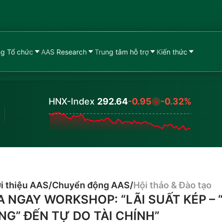
g Tổ chức
AAS Research
Trung tâm hỗ trợ
Kiến thức
HNX-Index
292.64
-0.95
-0.32%
Values
i thiệu AAS
/
Chuyển động AAS
/
Hội thảo & Đào tạo
 NGAY WORKSHOP: “LÃI SUẤT KÉP – 
NG” ĐẾN TỰ DO TÀI CHÍNH”