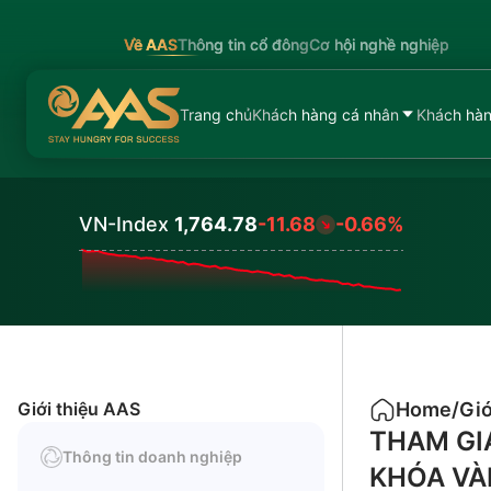
Về AAS
Thông tin cổ đông
Cơ hội nghề nghiệp
Trang chủ
Khách hàng cá nhân
Khách hàn
VN-Index
1,764.78
-11.68
-0.66%
Values
Giới thiệu AAS
Home
/
Giớ
THAM GIA
Thông tin doanh nghiệp
KHÓA VÀ