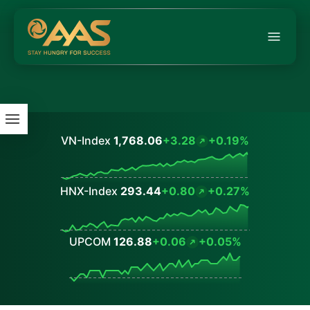
VN-Index
1,768.06
+3.28
+0.19%
Values
HNX-Index
293.44
+0.80
+0.27%
Values
UPCOM
126.88
+0.06
+0.05%
Values