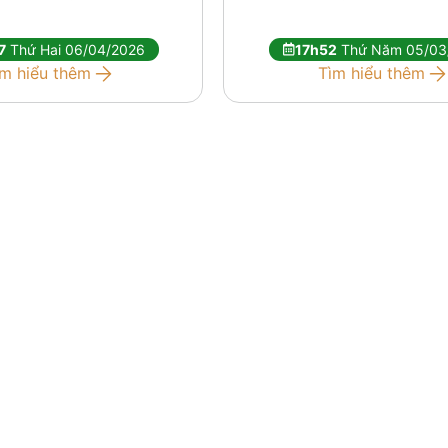
hủ tục mở tài khoản giao
thực hiện điều chỉnh, bổ sun
 […]
nội dung trong Điều khoản [
7
Thứ Hai 06/04/2026
17h52
Thứ Năm 05/03
ìm hiểu thêm
Tìm hiểu thêm