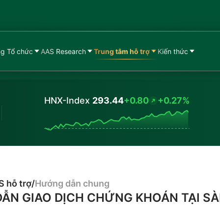
g Tổ chức
AAS Research
Trung tâm hỗ trợ
Kiến thức
HNX-Index
293.44
+0.80
+0.27%
Values
 hỗ trợ
/
Hướng dẫn chung
ẪN GIAO DỊCH CHỨNG KHOÁN TẠI S