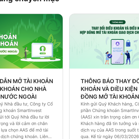
DẪN MỞ TÀI KHOẢN
THÔNG BÁO THAY ĐỔ
KHOÁN CHO NHÀ
KHOẢN VÀ ĐIỀU KIỆN
 NƯỚC NGOÀI
ĐỒNG MỞ TÀI KHOẢN
uý Nhà đầu tư, Công ty Cổ
DỊCH CHỨNG KHOÁN
Kính gửi Quý Khách hàng, C
g khoán SmartInvest
phần Chứng khoán SmartInv
ửi tới Quý Nhà đầu tư lời
(AAS) xin trân trọng cảm ơn
rọng và lời cảm ơn chân
Khách hàng đã tin tưởng và
ã lựa chọn AAS để mở tài
dịch vụ của AAS trong suốt t
 dịch chứng khoán. Liên
qua. Kể từ ngày 06/03/2026