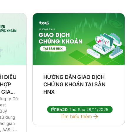
HƯỚNG DẪN GIAO DỊCH
I ĐIỀU
CHỨNG KHOÁN TẠI SÀN
 HỢP
HNX
 GIAO
ông ty Cổ
est
15h20
Thứ Sáu 28/11/2025
 Quý
Tìm hiểu thêm
 sử dụng
hời gian
, AAS sẽ