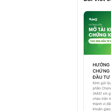
HƯỚNG 
CHỨNG 
ĐẦU TƯ
Kính gửi Q
phần Chứn
(AAS) xin g
chào trân t
thành vì đ
khoản giao