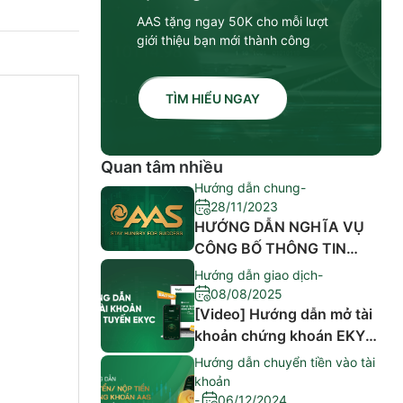
AAS tặng ngay 50K cho mỗi lượt
giới thiệu bạn mới thành công
TÌM HIỂU NGAY
Quan tâm nhiều
Hướng dẫn chung
-
28/11/2023
HƯỚNG DẪN NGHĨA VỤ
CÔNG BỐ THÔNG TIN
CỦA NGƯỜI NỘI BỘ,
Hướng dẫn giao dịch
-
NGƯỜI CÓ LIÊN QUAN
08/08/2025
CỦA NGƯỜI NỘI BỘ
[Video] Hướng dẫn mở tài
khoản chứng khoán EKYC
trên ứng dụng AAS PRO
Hướng dẫn chuyển tiền vào tài
khoản
-
06/12/2024