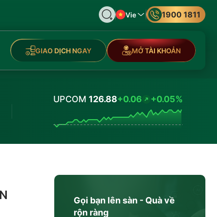
1900 1811
Vie
GIAO DỊCH NGAY
MỞ TÀI KHOẢN
UPCOM
126.88
+0.06
+0.05%
Values
ÀN
Gọi bạn lên sàn - Quà về
rộn ràng