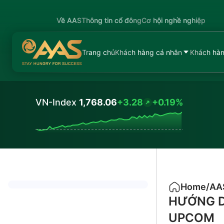
Về AAS
Thông tin cổ đông
Cơ hội nghề nghiệp
Trang chủ
Khách hàng cá nhân
Khách hàn
VN-Index
1,768.06
+3.28
+0.19%
Values
Home
/
AAS
HƯỚNG D
UPCOM