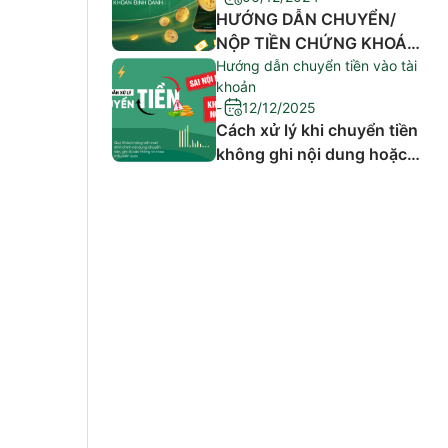
HƯỚNG DẪN CHUYỂN/
NỘP TIỀN CHỨNG KHOÁN
AAS QUA TÀI KHOẢN
Hướng dẫn chuyển tiền vào tài
khoản
ĐỊNH DANH
-
12/12/2025
TECHCOMBANK & BIDV
Cách xử lý khi chuyển tiền
không ghi nội dung hoặc
ghi sai nội dung