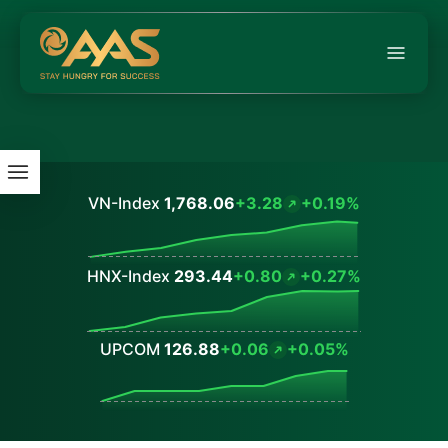
VN-Index
1,768.06
+3.28
+0.19%
Values
HNX-Index
293.44
+0.80
+0.27%
Values
UPCOM
126.88
+0.06
+0.05%
Values