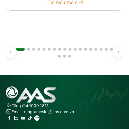
Tìm hiểu thêm
Tổng đài:
1900 1811
Email:
trungtamcskh@aas.com.vn