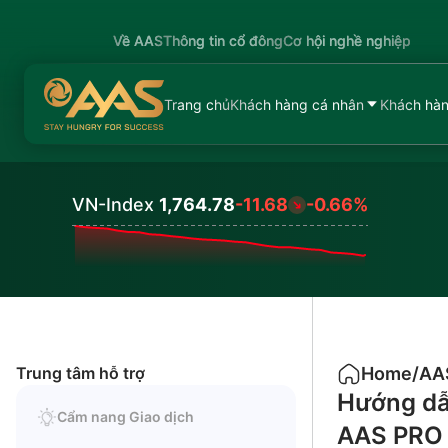
Về AAS
Thông tin cổ đông
Cơ hội nghề nghiệp
Trang chủ
Khách hàng cá nhân
Khách hàn
VN-Index
1,764.78
-11.68
-0.66%
Values
Trung tâm hỗ trợ
Home
/
AAS
Hướng dẫ
Cẩm nang Giao dịch
AAS PRO