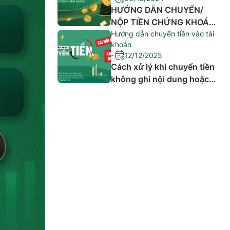
HƯỚNG DẪN CHUYỂN/
NỘP TIỀN CHỨNG KHOÁN
AAS QUA TÀI KHOẢN
Hướng dẫn chuyển tiền vào tài
khoản
ĐỊNH DANH
-
12/12/2025
TECHCOMBANK & BIDV
Cách xử lý khi chuyển tiền
không ghi nội dung hoặc
ghi sai nội dung