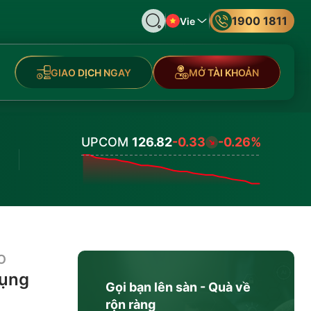
1900 1811
Vie
GIAO DỊCH NGAY
MỞ TÀI KHOẢN
UPCOM
126.82
-0.33
-0.26%
Values
O
dụng
Gọi bạn lên sàn - Quà về
rộn ràng