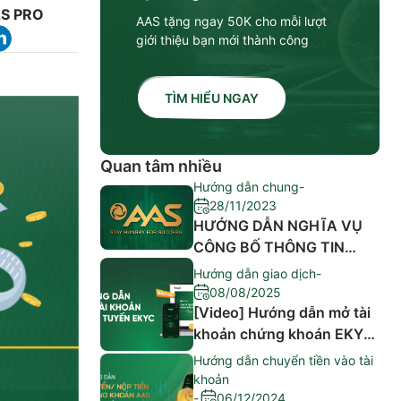
AS PRO
AAS tặng ngay 50K cho mỗi lượt
giới thiệu bạn mới thành công
TÌM HIỂU NGAY
Quan tâm nhiều
Hướng dẫn chung
-
28/11/2023
HƯỚNG DẪN NGHĨA VỤ
CÔNG BỐ THÔNG TIN
CỦA NGƯỜI NỘI BỘ,
Hướng dẫn giao dịch
-
NGƯỜI CÓ LIÊN QUAN
08/08/2025
CỦA NGƯỜI NỘI BỘ
[Video] Hướng dẫn mở tài
khoản chứng khoán EKYC
trên ứng dụng AAS PRO
Hướng dẫn chuyển tiền vào tài
khoản
-
06/12/2024