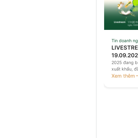
Tin doanh ng
LIVESTRE
19.09.20
ĐÚNG HƯ
2025 đang bư
xuất khẩu, đ
kinh tế với 
Xem thêm
tiền tệ và tà
khoản, tâm l