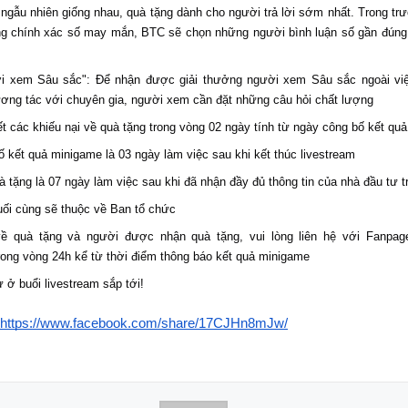
ngẫu nhiên giống nhau, quà tặng dành cho người trả lời sớm nhất. Trong t
úng chính xác số may mắn, BTC sẽ chọn những người bình luận số gần đúng
i xem Sâu sắc": Để nhận được giải thưởng người xem Sâu sắc ngoài việ
ương tác với chuyên gia, người xem cần đặt những câu hỏi chất lượng
ết các khiếu nại về quà tặng trong vòng 02 ngày tính từ ngày công bố kết quả
ố kết quả minigame là 03 ngày làm việc sau khi kết thúc livestream
à tặng là 07 ngày làm việc sau khi đã nhận đầy đủ thông tin của nhà đầu tư tr
uối cùng sẽ thuộc về Ban tổ chức
ề quà tặng và người được nhận quà tặng, vui lòng liên hệ với Fanpag
rong vòng 24h kể từ thời điểm thông báo kết quả minigame
 ở buổi livestream sắp tới!
https://www.facebook.com/share/17CJHn8mJw/