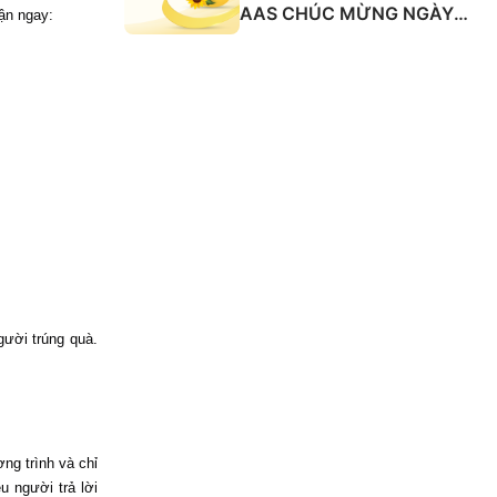
AAS CHÚC MỪNG NGÀY
ận ngay:
QUỐC TẾ PHỤ NỮ 8/3
gười trúng quà.
ng trình và chỉ
u người trả lời