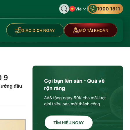
1900 1811
Vie
GIAO DỊCH NGAY
MỞ TÀI KHOẢN
G 9
Gọi bạn lên sàn - Quà về
 hướng đầu
rộn ràng
AAS tặng ngay 50K cho mỗi lượt
giới thiệu bạn mới thành công
TÌM HIỂU NGAY