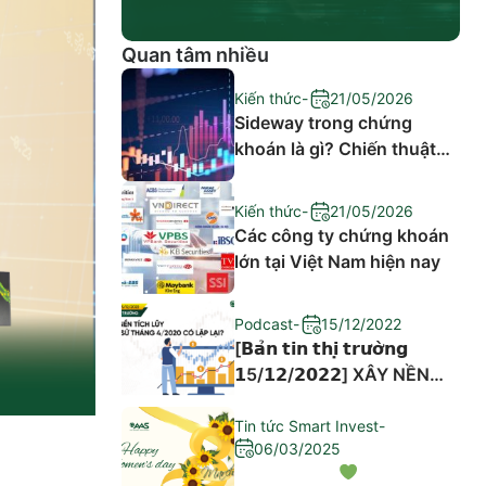
Quan tâm nhiều
Kiến thức
-
21/05/2026
Sideway trong chứng
khoán là gì? Chiến thuật
đầu tư hiệu quả
Kiến thức
-
21/05/2026
Các công ty chứng khoán
lớn tại Việt Nam hiện nay
Podcast
-
15/12/2022
[𝗕𝗮̉𝗻 𝘁𝗶𝗻 𝘁𝗵𝗶̣ 𝘁𝗿𝘂̛𝗼̛̀𝗻𝗴
𝟭5/𝟭𝟮/𝟮𝟬𝟮𝟮] XÂY NỀN
TÍCH LŨY – LỊCH SỬ
THÁNG 4/2020 CÓ LẶP
Tin tức Smart Invest
-
06/03/2025
LẠI?