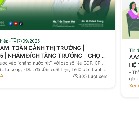
hiệp
-
17/09/2025
AM: TOÀN CẢNH THỊ TRƯỜNG |
Tin 
25 | NHẮM ĐÍCH TĂNG TRƯỞNG – CHỌN
AA
ỚNG ĐẦU TƯ CUỐI NĂM
ớc vào “chặng nước rút”, với các số liệu GDP, CPI,
HỆ 
ầu tư công, FDI… đã dần xuất hiện, hé lộ bức tranh
- Th
nhiều điểm sáng và cũng đầy thách thức. Chính sách
305 Lượt xem
gian
i khóa liệu còn dư địa nới lỏng? Dòng vốn ngoại, thanh
Xem
ý nhà đầu tư đang chuyển biến ra sao?