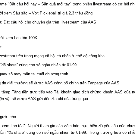
me "Đặt câu hỏi hay – Săn quà mỏi tay" trong phiên livestream có cơ hội nh
i xem Sâu sắc – Vợt Pickleball trị giá 2,3 triệu đồng
a: Đặt câu hỏi cho chuyên gia trên livestream của AAS
ời xem Lan tỏa 100K
a:
vestream trên trang mạng xã hội cá nhân ở chế độ công khai
“đã share” cùng con số ngẫu nhiên từ 01-99
quay số may mắn tại cuối chương trình
g tin giải thưởng sẽ được AAS công bố chính trên Fanpage của AAS.
 tặng: Tặng tiền trực tiếp vào Tài khoản giao dịch chứng khoán AAS của n
iện vật sẽ được AAS gửi đến địa chỉ của trúng quà.
———————————-
người chơi:
 xem Lan tỏa": Người tham gia cần đảm bảo thực hiện đủ yêu cầu của chươ
lần “đã share” cùng con số ngẫu nhiên từ 01-99. Trong trường hợp có nhiề