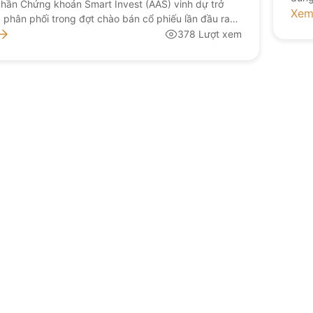
hần Chứng khoán Smart Invest (AAS) vinh dự trở
Xem
c phân phối trong đợt chào bán cổ phiếu lần đầu ra
của Công ty Cổ phần Chứng khoán VPBank
378 Lượt xem
ới bề dày kinh nghiệm cùng đội ngũ chuyên gia tư
u, AAS cam kết mang […]