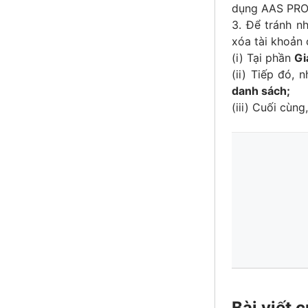
dụng AAS PRO
3. Để tránh n
xóa tài khoản 
(i) Tại phần
Gi
(ii) Tiếp đó,
danh sách;
(iii) Cuối cùn
Bài viết