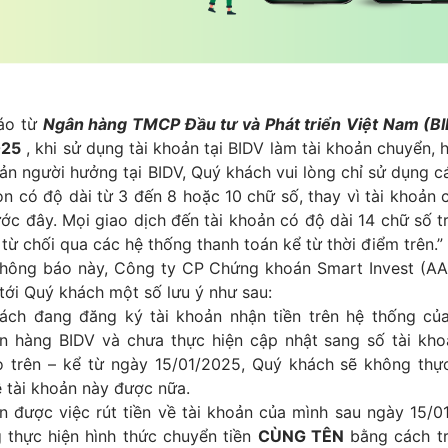
áo từ
Ngân hàng TMCP Đầu tư và Phát triển Việt Nam (B
025
, khi sử dụng tài khoản tại BIDV làm tài khoản chuyển,
hoản người hưởng tại BIDV, Quý khách vui lòng chỉ sử dụng c
n có độ dài từ 3 đến 8 hoặc 10 chữ số, thay vì tài khoản 
ớc đây. Mọi giao dịch đến tài khoản có độ dài 14 chữ số t
 từ chối qua các hệ thống thanh toán kể từ thời điểm trên.”
hông báo này, Công ty CP Chứng khoán Smart Invest (AA
 tới Quý khách một số lưu ý như sau:
ách đang đăng ký tài khoản nhận tiền trên hệ thống của
n hàng BIDV và chưa thực hiện cập nhật sang số tài kho
 trên – kể từ ngày 15/01/2025, Quý khách sẽ không thự
về tài khoản này được nữa.
ện được việc rút tiền về tài khoản của mình sau ngày 15/
g thực hiện hình thức chuyển tiền
CÙNG TÊN
bằng cách t