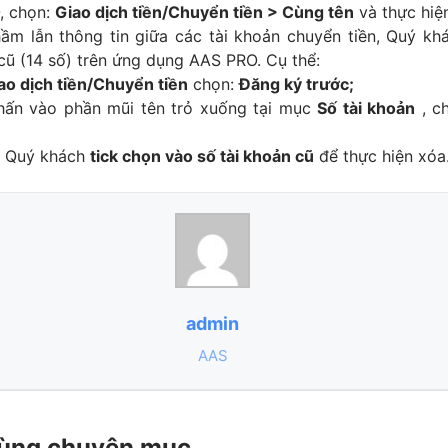
, chọn:
Giao dịch tiền/Chuyển tiền > Cùng tên
và thực hiện
hầm lẫn thông tin giữa các tài khoản chuyển tiền, Quý kh
cũ (14 số) trên ứng dụng AAS PRO. Cụ thể:
ao dịch tiền/Chuyển tiền
chọn:
Đăng ký trước;
 nhấn vào phần mũi tên trỏ xuống tại mục
Số tài khoản
, c
g, Quý khách
tick chọn vào số tài khoản cũ
để thực hiện xóa
admin
AAS
 cùng chuyên mục