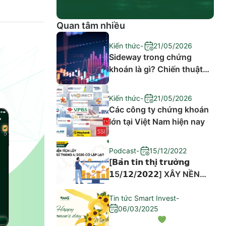
Quan tâm nhiều
Kiến thức
-
21/05/2026
Sideway trong chứng
khoán là gì? Chiến thuật
đầu tư hiệu quả
Kiến thức
-
21/05/2026
Các công ty chứng khoán
lớn tại Việt Nam hiện nay
Podcast
-
15/12/2022
[𝗕𝗮̉𝗻 𝘁𝗶𝗻 𝘁𝗵𝗶̣ 𝘁𝗿𝘂̛𝗼̛̀𝗻𝗴
𝟭5/𝟭𝟮/𝟮𝟬𝟮𝟮] XÂY NỀN
TÍCH LŨY – LỊCH SỬ
THÁNG 4/2020 CÓ LẶP
Tin tức Smart Invest
-
06/03/2025
LẠI?