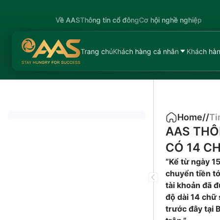
Về AAS
Thông tin cổ đông
Cơ hội nghề nghiệp
Trang chủ
Khách hàng cá nhân
Khách hàn
Home
/
/
Ti
AAS THÔ
CÓ 14 C
“Kể từ ngày 15
chuyển tiền tớ
tài khoản đã đ
độ dài 14 chữ 
trước đây tại 