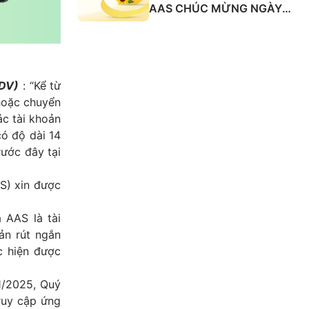
AAS CHÚC MỪNG NGÀY
QUỐC TẾ PHỤ NỮ 8/3
IDV)
: “Kể từ
 hoặc chuyển
ác tài khoản
có độ dài 14
rước đây tại
S) xin được
 AAS là tài
ản rút ngắn
c hiện được
01/2025, Quý
ruy cập ứng