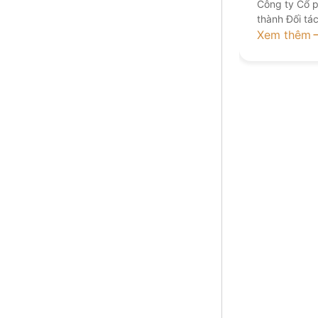
Công ty Cổ p
thành Đối tá
công chúng 
Xem thêm
(VPBankS). V
vấn hàng đầ