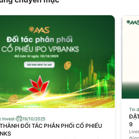
Tin 
ĐẶT
t Invest
-
19/10/2025
9
THÀNH ĐỐI TÁC PHÂN PHỐI CỔ PHIẾU
Live
ANKS
đúng