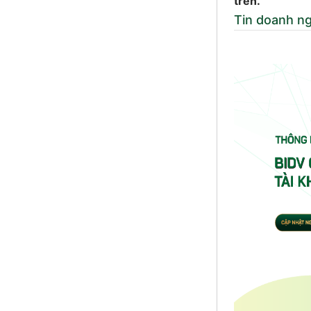
trên.”
Tin doanh n