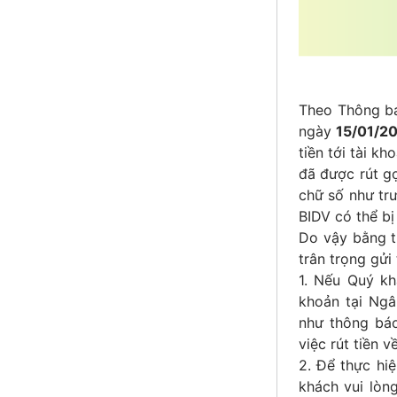
Theo Thông b
ngày
15/01/2
tiền tới tài k
đã được rút gọ
chữ số như trư
BIDV có thể bị
Do vậy bằng t
trân trọng gửi
1. Nếu Quý kh
khoản tại Ngâ
như thông báo
việc rút tiền 
2. Để thực hi
khách vui lòn