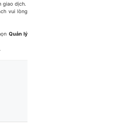
 giao dịch.
ách vui lòng
họn
Quản lý
.