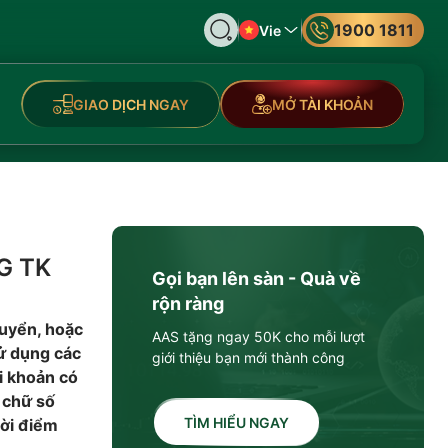
1900 1811
Vie
GIAO DỊCH NGAY
MỞ TÀI KHOẢN
G TK
Gọi bạn lên sàn - Quà về
rộn ràng
huyển, hoặc
AAS tặng ngay 50K cho mỗi lượt
sử dụng các
giới thiệu bạn mới thành công
ài khoản có
4 chữ số
TÌM HIỂU NGAY
hời điểm