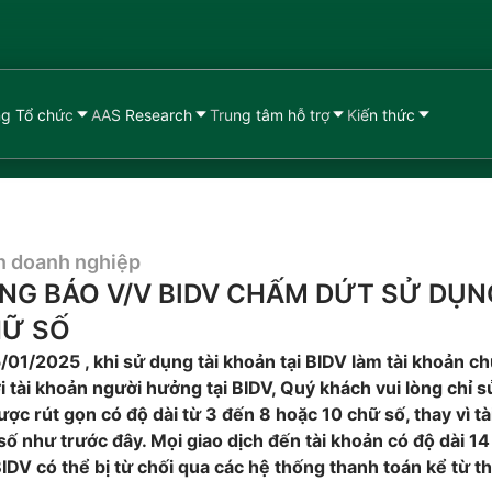
g Tổ chức
AAS Research
Trung tâm hỗ trợ
Kiến thức
n doanh nghiệp
NG BÁO V/V BIDV CHẤM DỨT SỬ DỤN
HỮ SỐ
/01/2025 , khi sử dụng tài khoản tại BIDV làm tài khoản c
i tài khoản người hưởng tại BIDV, Quý khách vui lòng chỉ 
ược rút gọn có độ dài từ 3 đến 8 hoặc 10 chữ số, thay vì t
số như trước đây. Mọi giao dịch đến tài khoản có độ dài 1
BIDV có thể bị từ chối qua các hệ thống thanh toán kể từ t