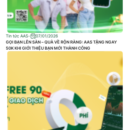
Tin tức AAS
-
07/01/2026
GỌI BẠN LÊN SÀN – QUÀ VỀ RỘN RÀNG: AAS TẶNG NGAY
50K KHI GIỚI THIỆU BẠN MỚI THÀNH CÔNG