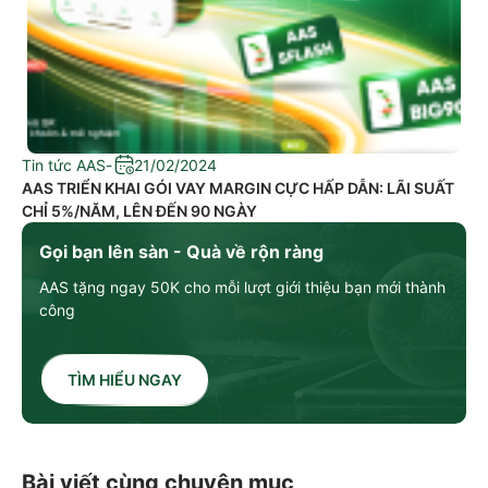
Tin tức AAS
-
21/02/2024
AAS TRIỂN KHAI GÓI VAY MARGIN CỰC HẤP DẪN: LÃI SUẤT
CHỈ 5%/NĂM, LÊN ĐẾN 90 NGÀY
Gọi bạn lên sàn - Quà về rộn ràng
AAS tặng ngay 50K cho mỗi lượt giới thiệu bạn mới thành
công
TÌM HIỂU NGAY
Bài viết cùng chuyên mục