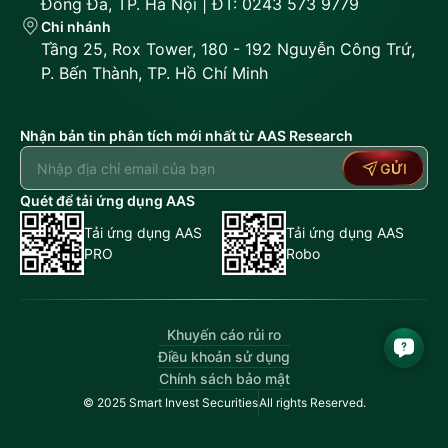
Đống Đa, TP. Hà Nội | ĐT: 0243 573 9779
Chi nhánh
Tầng 25, Rox Tower, 180 - 192 Nguyễn Công Trứ,
P. Bến Thành, TP. Hồ Chí Minh
Nhận bản tin phân tích mới nhất từ AAS Research
GỬI
Quét để tải ứng dụng AAS
Tải ứng dụng AAS
Tải ứng dụng AAS
PRO
Robo
Khuyến cáo rủi ro
Điều khoản sử dụng
Chính sách bảo mật
© 2025 Smart Invest Securities
All rights Reserved.