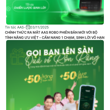
Tin tức AAS
-
03/11/2025
CHÍNH THỨC RA MẮT AAS ROBO PHIÊN BẢN MỚI VỚI BỘ
TÍNH NĂNG ƯU VIỆT – CẨM NANG 1 CHẠM, SINH LỜI VÔ HẠN