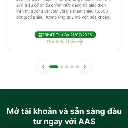
270 triệu cổ phiếu chính thức đăng ký giao dịch
trên thị trường UPCoM với giá tham chiếu 16.500
đồng/cổ phiếu, tương ứng quy mô vốn hóa khoảng
[…]
23h47
Thứ Ba 21/07/2026
Tìm hiểu thêm
Mở tài khoản và sẵn sàng đầu
tư ngay với AAS