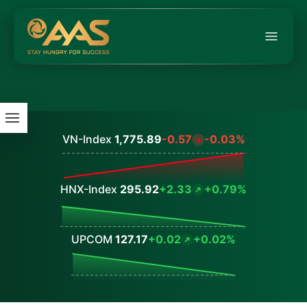
VN-Index
1,775.89
-0.57
-0.03%
Values
HNX-Index
295.92
+2.33
+0.79%
Values
UPCOM
127.17
+0.02
+0.02%
Values