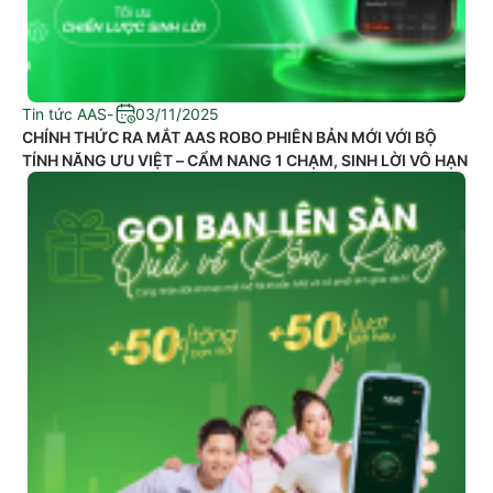
Tin tức AAS
-
03/11/2025
CHÍNH THỨC RA MẮT AAS ROBO PHIÊN BẢN MỚI VỚI BỘ
TÍNH NĂNG ƯU VIỆT – CẨM NANG 1 CHẠM, SINH LỜI VÔ HẠN