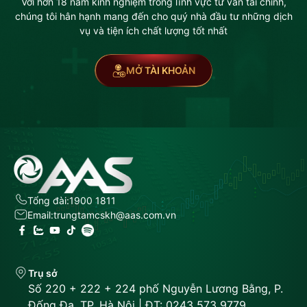
Với hơn 18 năm kinh nghiệm trong lĩnh vực tư vấn tài chính,
chúng tôi hân hạnh mang đến cho quý nhà đầu tư những dịch
vụ và tiện ích chất lượng tốt nhất
MỞ TÀI KHOẢN
Tổng đài:
1900 1811
Email:
trungtamcskh@aas.com.vn
Trụ sở
Số 220 + 222 + 224 phố Nguyễn Lương Bằng, P.
Đống Đa, TP. Hà Nội | ĐT: 0243 573 9779