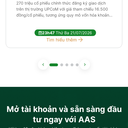
270 triệu cổ phiếu chính thức đăng ký giao dịch
trên thị trường UPCoM với giá tham chiếu 16.500
đồng/cổ phiếu, tương ứng quy mô vốn hóa khoảng
[…]
23h47
Thứ Ba 21/07/2026
Tìm hiểu thêm
Mở tài khoản và sẵn sàng đầu
tư ngay với AAS