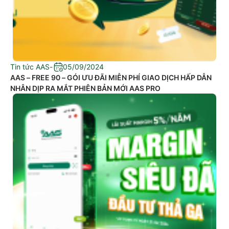
Tin tức AAS
-
05/09/2024
AAS – FREE 90 – GÓI ƯU ĐÃI MIỄN PHÍ GIAO DỊCH HẤP DẪN
NHÂN DỊP RA MẮT PHIÊN BẢN MỚI AAS PRO