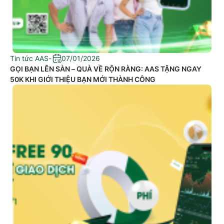
Tin tức AAS
-
07/01/2026
GỌI BẠN LÊN SÀN – QUÀ VỀ RỘN RÀNG: AAS TẶNG NGAY
50K KHI GIỚI THIỆU BẠN MỚI THÀNH CÔNG