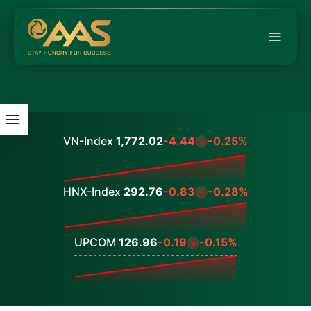
VN-Index
1,772.02
-4.44
-0.25%
Values
HNX-Index
292.76
-0.83
-0.28%
Values
UPCOM
126.96
-0.19
-0.15%
Values