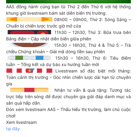
AAS đồng hành cùng bạn từ Thứ 2 đến Thứ 6 với hệ thống
khung giờ livestream bám sát diễn biến thị trường.
08h00 – 09h00, Thứ 2: Sóng Sáng –
Chuẩn bị chiến lược trước giờ mở cửa
11h30 – 12h30, Thứ 3: Bữa trưa bên
Bảng điện – Cập nhật diễn biến giữa phiên
15h30 – 16h30, Thứ 4 & Thứ 5 – Trà
chiều Chứng khoán – Giải mã dòng tiền sau phiên
15h30 – 16h30, Thứ 6: Tiêu điểm
tuần – Tổng kết và dự báo xu hướng tuần mới
Livestream số đặc biệt mỗi tháng:
Toàn cảnh thị trường – Góc nhìn chiến lược dài hạn từ chuyên
gia
Nhận tư vấn & quà tặng: Tương tác
trực tiếp trên sóng để được chuyên gia giải đáp danh mục và
săn quà hấp dẫn.
Đón xem livestream AAS – Thấu hiểu thị trường, làm chủ cuộc
chơi!
Xem livestream
tại đây