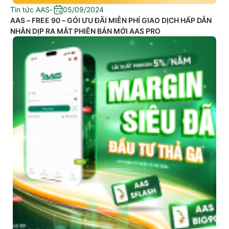
Tin tức AAS
-
05/09/2024
AAS – FREE 90 – GÓI ƯU ĐÃI MIỄN PHÍ GIAO DỊCH HẤP DẪN
NHÂN DỊP RA MẮT PHIÊN BẢN MỚI AAS PRO