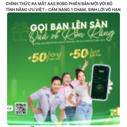
CHÍNH THỨC RA MẮT AAS ROBO PHIÊN BẢN MỚI VỚI BỘ
TÍNH NĂNG ƯU VIỆT – CẨM NANG 1 CHẠM, SINH LỜI VÔ HẠN