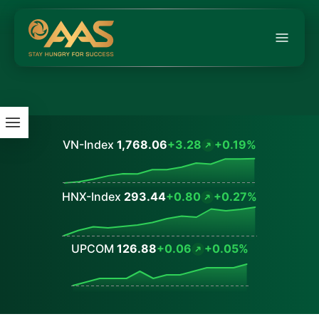
VN-Index
1,768.06
+3.28
+0.19%
Values
HNX-Index
293.44
+0.80
+0.27%
Values
UPCOM
126.88
+0.06
+0.05%
Values