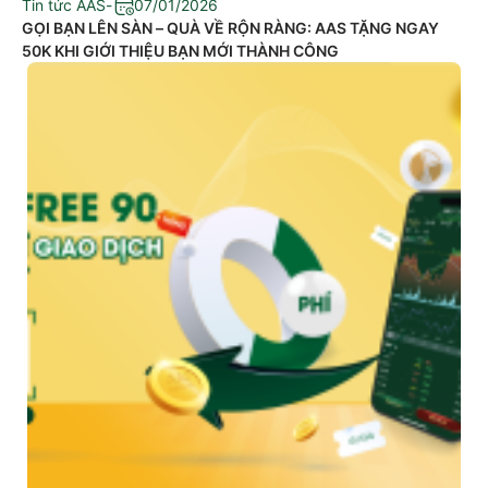
Tin tức AAS
-
07/01/2026
GỌI BẠN LÊN SÀN – QUÀ VỀ RỘN RÀNG: AAS TẶNG NGAY
50K KHI GIỚI THIỆU BẠN MỚI THÀNH CÔNG