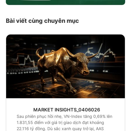
Bài viết cùng chuyên mục
MARKET INSIGHTS_0406026
Sau phiên phục hồi nhẹ, VN-Index tăng 0,69% lên
1.831,55 điểm với giá trị giao dịch đạt khoảng
22.116 tỷ đồng. Dù sắc xanh quay trở lại, AAS