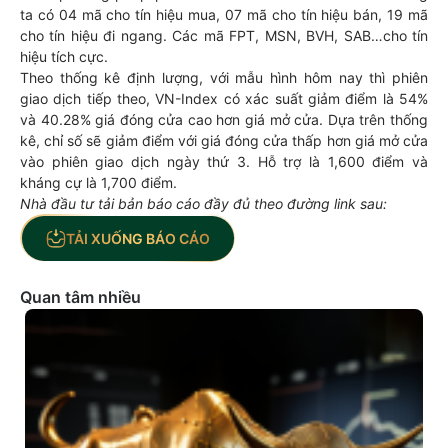
ta có 04 mã cho tín hiệu mua, 07 mã cho tín hiệu bán, 19 mã
cho tín hiệu đi ngang. Các mã FPT, MSN, BVH, SAB…cho tín
hiệu tích cực.
Theo thống kê định lượng, với mẫu hình hôm nay thì phiên
giao dịch tiếp theo, VN-Index có xác suất giảm điểm là 54%
và 40.28% giá đóng cửa cao hơn giá mở cửa. Dựa trên thống
kê, chỉ số sẽ giảm điểm với giá đóng cửa thấp hơn giá mở cửa
vào phiên giao dịch ngày thứ 3. Hỗ trợ là 1,600 điểm và
kháng cự là 1,700 điểm.
Nhà đầu tư tải bản báo cáo đầy đủ theo đường link sau:
TẢI XUỐNG BÁO CÁO
Quan tâm nhiều