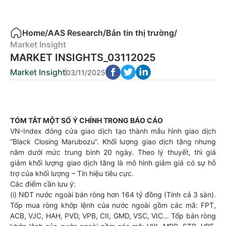
Home
/
AAS Research
/
Bản tin thị trường
/
Market Insight
MARKET INSIGHTS_03112025
Market Insight
03/11/2025
TÓM TẮT MỘT SỐ Ý CHÍNH TRONG BÁO CÁO
VN-Index đóng cửa giao dịch tạo thành mẫu hình giao dịch
“Black Closing Marubozu”. Khối lượng giao dịch tăng nhưng
nằm dưới mức trung bình 20 ngày. Theo lý thuyết, thì giá
giảm khối lượng giao dịch tăng là mô hình giảm giá có sự hỗ
trợ của khối lượng – Tín hiệu tiêu cực.
Các điểm cần lưu ý:
(i) NĐT nước ngoài bán ròng hơn 164 tỷ đồng (Tính cả 3 sàn).
Tốp mua ròng khớp lệnh của nước ngoài gồm các mã: FPT,
ACB, VJC, HAH, PVD, VPB, CII, GMD, VSC, VIC… Tốp bán ròng