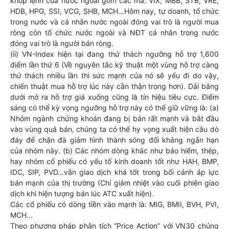
khớp lệnh của nước ngoài gồm các mã: VIX, MBB, STB, VRE,
HDB, HPG, SSI, VCG, SHB, MCH…Hôm nay, tự doanh, tổ chức
trong nước và cá nhân nước ngoài đóng vai trò là người mua
ròng còn tổ chức nước ngoài và NĐT cá nhân trong nước
đóng vai trò là người bán ròng.
(ii) VN-Index hiện tại đang thử thách ngưỡng hỗ trợ 1,600
điểm lần thứ 6 (Về nguyên tắc kỹ thuật một vùng hỗ trợ càng
thử thách nhiều lần thì sức mạnh của nó sẽ yếu đi do vậy,
chiến thuật mua hỗ trợ lúc này cần thận trọng hơn). Dải băng
dưới mở ra hỗ trợ giá xuống cũng là tín hiệu tiêu cực. Điểm
sáng có thể kỳ vọng ngưỡng hỗ trợ này có thể giữ vững là: (a)
Nhóm ngành chứng khoán đang bị bán rất mạnh và bắt đầu
vào vùng quá bán, chúng ta có thể hy vọng xuất hiện cầu dò
đáy để chặn đà giảm hình thành sóng đối kháng ngắn hạn
của nhóm này. (b) Các nhóm dòng khác như bảo hiểm, thép,
hay nhóm cổ phiếu có yếu tố kinh doanh tốt như HAH, BMP,
IDC, SIP, PVD…vẫn giao dịch khá tốt trong bối cảnh áp lực
bán mạnh của thị trường (Chỉ giảm nhiệt vào cuối phiên giao
dịch khi hiện tượng bán lúc ATC xuất hiện).
Các cổ phiếu có dòng tiền vào mạnh là: MIG, BMII, BVH, PVI,
MCH…
Theo phương pháp phân tích “Price Action” với VN30 chúng