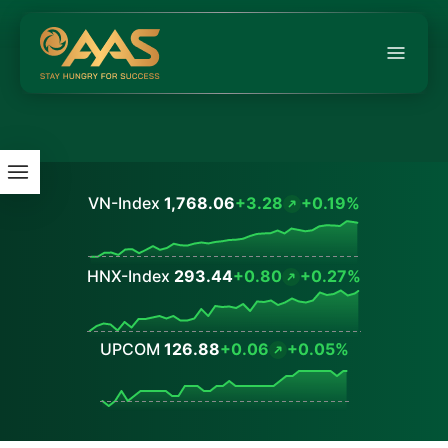
VN-Index
1,768.06
+3.28
+0.19%
Values
HNX-Index
293.44
+0.80
+0.27%
Values
UPCOM
126.88
+0.06
+0.05%
Values