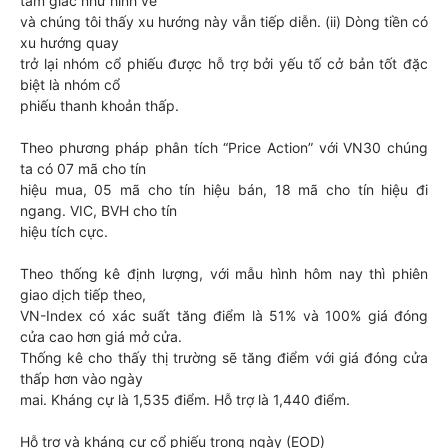
tam giác như hình vẽ
và chúng tôi thấy xu hướng này vẫn tiếp diễn. (ii) Dòng tiền có
xu hướng quay
trở lại nhóm cổ phiếu được hỗ trợ bởi yếu tố cở bản tốt đặc
biệt là nhóm cổ
phiếu thanh khoản thấp.
Theo phương pháp phân tích “Price Action” với VN30 chúng
ta có 07 mã cho tín
hiệu mua, 05 mã cho tín hiệu bán, 18 mã cho tín hiệu đi
ngang. VIC, BVH cho tín
hiệu tích cực.
Theo thống kê định lượng, với mẫu hình hôm nay thì phiên
giao dịch tiếp theo,
VN-Index có xác suất tăng điểm là 51% và 100% giá đóng
cửa cao hơn giá mở cửa.
Thống kê cho thấy thị trường sẽ tăng điểm với giá đóng cửa
thấp hơn vào ngày
mai. Kháng cự là 1,535 điểm. Hỗ trợ là 1,440 điểm.
Hỗ trợ và kháng cự cổ phiếu trong ngày (EOD)