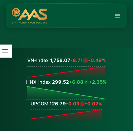
VN-Index
1,756.07
-8.71
-0.49%
Values
HNX-Index
299.52
+6.88
+2.35%
Values
UPCOM
126.79
-0.03
-0.02%
Values