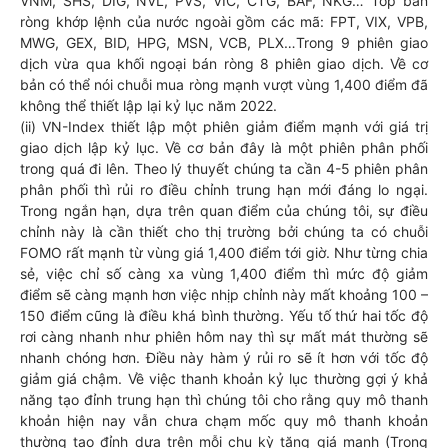
VNM, SHS, DIG, NVL, PVS, VIC, CTG, BAF, NKG… Tốp bán
ròng khớp lệnh của nước ngoài gồm các mã: FPT, VIX, VPB,
MWG, GEX, BID, HPG, MSN, VCB, PLX…Trong 9 phiên giao
dịch vừa qua khối ngoại bán ròng 8 phiên giao dịch. Về cơ
bản có thể nói chuỗi mua ròng mạnh vượt vùng 1,400 điểm đã
không thể thiết lập lại kỷ lục năm 2022.
(ii) VN-Index thiết lập một phiên giảm điểm mạnh với giá trị
giao dịch lập kỷ lục. Về cơ bản đây là một phiên phân phối
trong quá đi lên. Theo lý thuyết chúng ta cần 4-5 phiên phân
phân phối thì rủi ro điều chỉnh trung hạn mới đáng lo ngại.
Trong ngắn hạn, dựa trên quan điểm của chúng tôi, sự điều
chỉnh này là cần thiết cho thị trường bởi chúng ta có chuỗi
FOMO rất mạnh từ vùng giá 1,400 điểm tới giờ. Như từng chia
sẻ, việc chỉ số càng xa vùng 1,400 điểm thì mức độ giảm
điểm sẽ càng mạnh hơn việc nhịp chỉnh này mất khoảng 100 –
150 điểm cũng là điều khá bình thường. Yếu tố thứ hai tốc độ
rơi càng nhanh như phiên hôm nay thì sự mất mát thường sẽ
nhanh chóng hơn. Điều này hàm ý rủi ro sẽ ít hơn với tốc độ
giảm giá chậm. Về việc thanh khoản kỷ lục thường gợi ý khả
năng tạo đỉnh trung hạn thì chúng tôi cho rằng quy mô thanh
khoản hiện nay vẫn chưa chạm mốc quy mô thanh khoản
thường tạo đỉnh dựa trên mỗi chu kỳ tăng giá mạnh (Trong