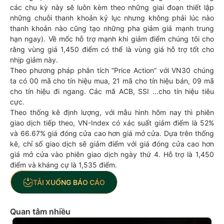
các chu kỳ này sẽ luôn kèm theo những giai đoạn thiết lập
những chuỗi thanh khoản kỷ lục nhưng không phải lúc nào
thanh khoản nào cũng tạo những pha giảm giá mạnh trung
hạn ngay). Về mốc hỗ trợ mạnh khi giảm điểm chúng tôi cho
rằng vùng giá 1,450 điểm có thể là vùng giá hỗ trợ tốt cho
nhịp giảm này.
Theo phương pháp phân tích “Price Action” với VN30 chúng
ta có 00 mã cho tín hiệu mua, 21 mã cho tín hiệu bán, 09 mã
cho tín hiệu đi ngang. Các mã ACB, SSI …cho tín hiệu tiêu
cực.
Theo thống kê định lượng, với mẫu hình hôm nay thì phiên
giao dịch tiếp theo, VN-Index có xác suất giảm điểm là 52%
và 66.67% giá đóng cửa cao hơn giá mở cửa. Dựa trên thống
kê, chỉ số giao dịch sẽ giảm điểm với giá đóng cửa cao hơn
giá mở cửa vào phiên giao dịch ngày thứ 4. Hỗ trợ là 1,450
điểm và kháng cự là 1,535 điểm.
TẢI XUỐNG BÁO CÁO
Quan tâm nhiều