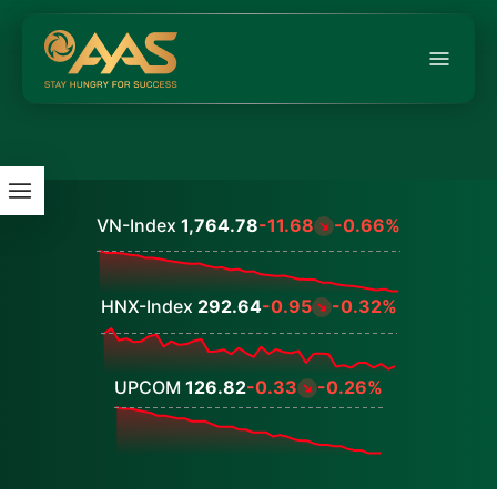
VN-Index
1,764.78
-11.68
-0.66%
Values
HNX-Index
292.64
-0.95
-0.32%
Values
UPCOM
126.82
-0.33
-0.26%
Values