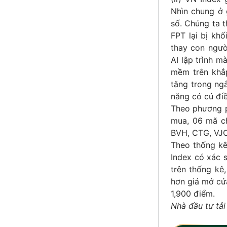
Nhìn chung ở 
số. Chúng ta t
FPT lại bị kh
thay con ngườ
AI lập trình m
mềm trên khắp
tăng trong ngắ
năng có cú điề
Theo phương p
mua, 06 mã ch
BVH, CTG, VJC
Theo thống kê
Index có xác 
trên thống kê
hơn giá mở cửa
1,900 điểm.
Nhà đầu tư tải