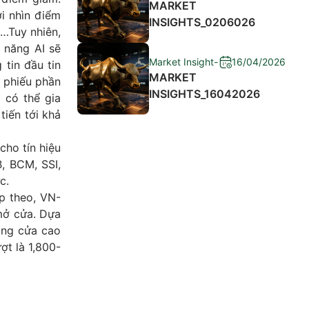
MARKET
ới nhìn điểm
INSIGHTS_0206026
í…Tuy nhiên,
ả năng AI sẽ
Market Insight
-
16/04/2026
 tin đầu tin
MARKET
ổ phiếu phần
INSIGHTS_16042026
i có thể gia
tiến tới khả
cho tín hiệu
, BCM, SSI,
c.
ếp theo, VN-
mở cửa. Dựa
óng cửa cao
ợt là 1,800-