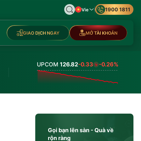
1900 1811
Vie
GIAO DỊCH NGAY
MỞ TÀI KHOẢN
UPCOM
126.82
-0.33
-0.26%
Values
Gọi bạn lên sàn - Quà về
rộn ràng