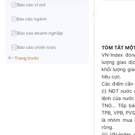
Báo cáo vĩ mô
Báo cáo ngành
Báo cáo doanh nghiệp
Báo cáo chiến lược
TÓM TẮT MỘT
VN-Index đóng
Trang trước
lượng giao dị
khối lượng gia
tiêu cực.
Các điểm cần 
(i) NĐT nước 
lệnh của nước
TNG… Tốp bán
TPB, VPB, PVS
là nhóm mua 
ròng.
(ii) VN-Inde