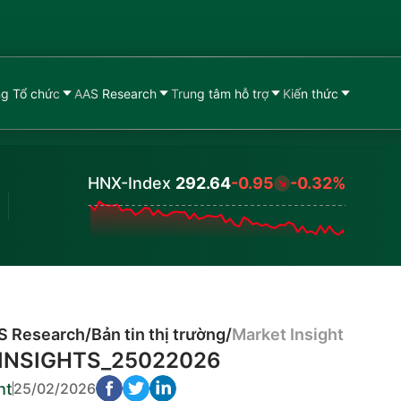
g Tổ chức
AAS Research
Trung tâm hỗ trợ
Kiến thức
HNX-Index
292.64
-0.95
-0.32%
Values
S Research
/
Bản tin thị trường
/
Market Insight
INSIGHTS_25022026
ht
25/02/2026