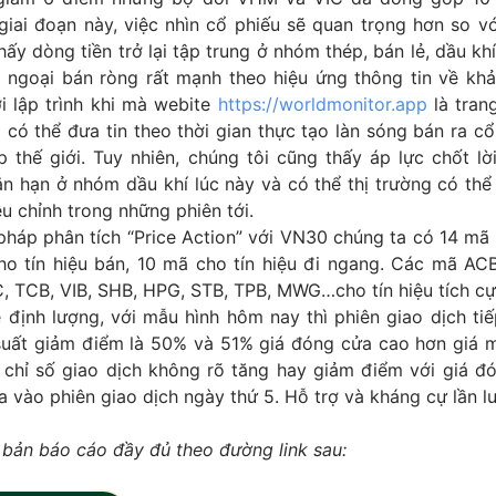
giai đoạn này, việc nhìn cổ phiếu sẽ quan trọng hơn so v
hấy dòng tiền trở lại tập trung ở nhóm thép, bán lẻ, dầu kh
ối ngoại bán ròng rất mạnh theo hiệu ứng thông tin về kh
i lập trình khi mà webite
https://worldmonitor.app
là trang
à có thể đưa tin theo thời gian thực tạo làn sóng bán ra c
 thế giới. Tuy nhiên, chúng tôi cũng thấy áp lực chốt lờ
n hạn ở nhóm dầu khí lúc này và có thể thị trường có thể 
u chỉnh trong những phiên tới.
háp phân tích “Price Action” với VN30 chúng ta có 14 mã 
o tín hiệu bán, 10 mã cho tín hiệu đi ngang. Các mã ACB
, TCB, VIB, SHB, HPG, STB, TPB, MWG…cho tín hiệu tích cự
 định lượng, với mẫu hình hôm nay thì phiên giao dịch ti
suất giảm điểm là 50% và 51% giá đóng cửa cao hơn giá 
, chỉ số giao dịch không rõ tăng hay giảm điểm với giá đ
 vào phiên giao dịch ngày thứ 5. Hỗ trợ và kháng cự lần lư
 bản báo cáo đầy đủ theo đường link sau: