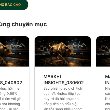
NG BÁO CÁO
 cùng chuyên mục
T
MARKET
M
TS_0406026
INSIGHTS_0306026
I
phục hồi nhẹ,
Sau phiên giao dịch tích
Nh
tăng 0,69%
cực, VN-Index tiếp tục
cá
5 điểm với giá
duy trì đà hồi phục khi
lin
ch đạt khoảng
dòng tiền có dấu hiệu
ch
đồng. Dù sắc
lan tỏa sang nhiều nhóm
ph