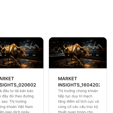
ARKET
MARKET
NSIGHTS_0206026
INSIGHTS_16042026
à đầu tư tải bản báo
Thị trường chứng khoán
o đầy đủ theo đường
tiếp tục duy trì mạch
k sau: Thị trường
tăng điểm số tích cực và
ứng khoán Việt Nam
củng cố các cấu trúc kỹ
iên giao dịch ngày
thuật quan trọng cho