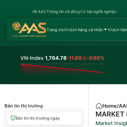
Về AAS
Thông tin cổ đông
Cơ hội nghề nghiệp
Trang chủ
Khách hàng cá nhân
Khách hàn
VN-Index
1,764.78
-11.68
-0.66%
Values
Bản tin thị trường
Home
/
AA
MARKET 
Bản tin thị trường ngày
Market Insig