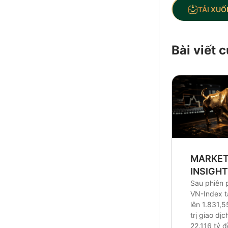
TẢI XUỐ
Bài viết
MARKE
INSIGH
Sau phiên 
VN-Index 
lên 1.831,5
trị giao dị
22.116 tỷ 