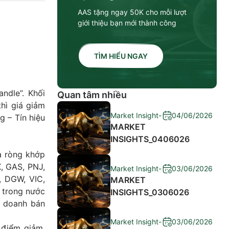
AAS tặng ngay 50K cho mỗi lượt
giới thiệu bạn mới thành công
TÌM HIỂU NGAY
ndle”. Khối
Quan tâm nhiều
thì giá giảm
Market Insight
-
04/06/2026
g – Tín hiệu
MARKET
INSIGHTS_0406026
a ròng khớp
, GAS, PNJ,
Market Insight
-
03/06/2026
, DGW, VIC,
MARKET
c trong nước
INSIGHTS_0306026
ự doanh bán
Market Insight
-
03/06/2026
 điểm giảm.