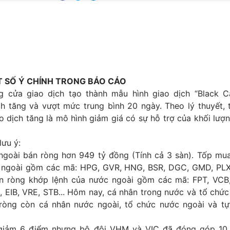
 SỐ Ý CHÍNH TRONG BÁO CÁO
 cửa giao dịch tạo thành mẫu hình giao dịch “Black Ca
ch tăng và vượt mức trung bình 20 ngày. Theo lý thuyết, 
o dịch tăng là mô hình giảm giá có sự hỗ trợ của khối lượn
lưu ý:
ngoài bán ròng hơn 949 tỷ đồng (Tính cả 3 sàn). Tốp mu
 ngoài gồm các mã: HPG, GVR, HNG, BSR, DGC, GMD, PLX
 ròng khớp lệnh của nước ngoài gồm các mã: FPT, VCB
, EIB, VRE, STB... Hôm nay, cá nhân trong nước và tổ chứ
ròng còn cá nhân nước ngoài, tổ chức nước ngoài và t
x giảm 6 điểm nhưng bộ đôi VHM và VIC đã đóng góp 10