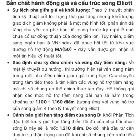
Bản chất hành động giá và cấu trúc sóng Elliott
Sự lệch pha giữa giá và khối lượng:
Theo lý thuyết phân
tích kỹ thuật cốt lõi, trạng thái giá tăng nhưng khối lượng
giao dịch giảm không phải là một mô hình tốt, phản ánh đà
tăng chủ yếu do phe bán tiết cung trước kỳ nghỉ lễ chứ
chưa có sự đồng thuận của dòng tiền lớn. Tuy nhiên, điểm
sáng ngắn hạn là VN-Index đã phục hồi tốt từ khu vực
đường hỗ trợ động
MA(50)
– đây vẫn được ghi nhận là
một tín hiệu kỹ thuật tốt.
Xác định chu kỳ điều chỉnh và vùng đáy tiềm năng:
Về
mặt lý thuyết xu hướng, thị trường hiện tại vẫn đang nằm
trong một pha điều chỉnh giảm giá trung hạn. Câu chuyện
trọng tâm tiếp theo là tìm kiếm các vùng hỗ trợ tiềm năng
mà chỉ số chung có thể chính thức tạo đáy. Hệ thống ghi
nhận các mốc hỗ trợ tiềm năng dài hạn sẽ nằm trong
khoảng từ
1.100 – 1.160 điểm
(tương ứng với vùng hỗ trợ
của sóng giảm 4 theo lý thuyết sóng Elliot).
Cảnh báo giới hạn tăng điểm của sóng B:
Khối Phân Tích
đặc biệt lưu ý giới hạn tăng điểm tối đa của nhịp hồi phục
sóng B này sẽ là mốc
1.210 điểm
. Do đó, nhà đầu tư cần
duy trì sự thận trọng cao độ khi chỉ số chung kéo rướn tiến