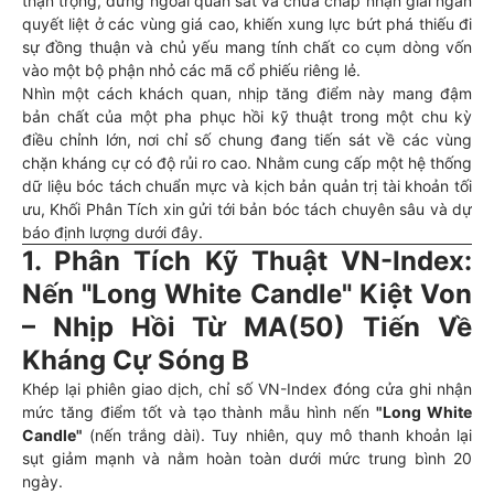
thận trọng, đứng ngoài quan sát và chưa chấp nhận giải ngân
quyết liệt ở các vùng giá cao, khiến xung lực bứt phá thiếu đi
sự đồng thuận và chủ yếu mang tính chất co cụm dòng vốn
vào một bộ phận nhỏ các mã cổ phiếu riêng lẻ.
Nhìn một cách khách quan, nhịp tăng điểm này mang đậm
bản chất của một pha phục hồi kỹ thuật trong một chu kỳ
điều chỉnh lớn, nơi chỉ số chung đang tiến sát về các vùng
chặn kháng cự có độ rủi ro cao. Nhằm cung cấp một hệ thống
dữ liệu bóc tách chuẩn mực và kịch bản quản trị tài khoản tối
ưu, Khối Phân Tích xin gửi tới bản bóc tách chuyên sâu và dự
báo định lượng dưới đây.
1. Phân Tích Kỹ Thuật VN-Index:
Nến "Long White Candle" Kiệt Von
– Nhịp Hồi Từ MA(50) Tiến Về
Kháng Cự Sóng B
Khép lại phiên giao dịch, chỉ số VN-Index đóng cửa ghi nhận
mức tăng điểm tốt và tạo thành mẫu hình nến
"Long White
Candle"
(nến trắng dài). Tuy nhiên, quy mô thanh khoản lại
sụt giảm mạnh và nằm hoàn toàn dưới mức trung bình 20
ngày.