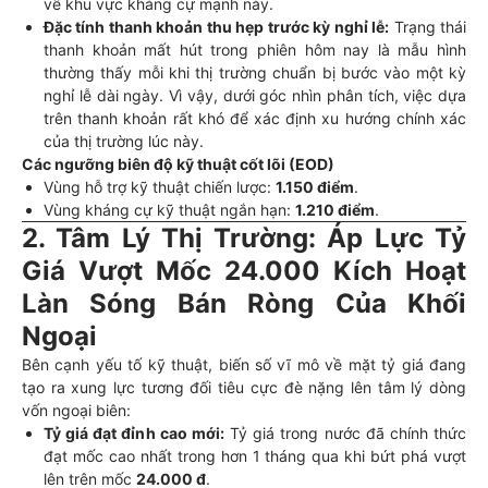
về khu vực kháng cự mạnh này.
Đặc tính thanh khoản thu hẹp trước kỳ nghỉ lễ:
Trạng thái
thanh khoản mất hút trong phiên hôm nay là mẫu hình
thường thấy mỗi khi thị trường chuẩn bị bước vào một kỳ
nghỉ lễ dài ngày. Vì vậy, dưới góc nhìn phân tích, việc dựa
trên thanh khoản rất khó để xác định xu hướng chính xác
của thị trường lúc này.
Các ngưỡng biên độ kỹ thuật cốt lõi (EOD)
Vùng hỗ trợ kỹ thuật chiến lược:
1.150 điểm
.
Vùng kháng cự kỹ thuật ngắn hạn:
1.210 điểm
.
2. Tâm Lý Thị Trường: Áp Lực Tỷ
Giá Vượt Mốc 24.000 Kích Hoạt
Làn Sóng Bán Ròng Của Khối
Ngoại
Bên cạnh yếu tố kỹ thuật, biến số vĩ mô về mặt tỷ giá đang
tạo ra xung lực tương đối tiêu cực đè nặng lên tâm lý dòng
vốn ngoại biên:
Tỷ giá đạt đỉnh cao mới:
Tỷ giá trong nước đã chính thức
đạt mốc cao nhất trong hơn 1 tháng qua khi bứt phá vượt
lên trên mốc
24.000 đ
.