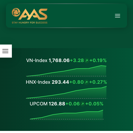
VN-Index
1,768.06
+3.28
+0.19%
Values
HNX-Index
293.44
+0.80
+0.27%
Values
UPCOM
126.88
+0.06
+0.05%
Values