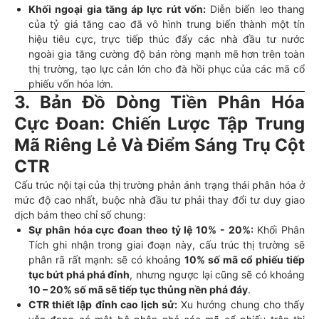
Khối ngoại gia tăng áp lực rút vốn:
Diễn biến leo thang
của tỷ giá tăng cao đã vô hình trung biến thành một tín
hiệu tiêu cực, trực tiếp thúc đẩy các nhà đầu tư nước
ngoài gia tăng cường độ bán ròng mạnh mẽ hơn trên toàn
thị trường, tạo lực cản lớn cho đà hồi phục của các mã cổ
phiếu vốn hóa lớn.
3. Bản Đồ Dòng Tiền Phân Hóa
Cực Đoan: Chiến Lược Tập Trung
Mã Riêng Lẻ Và Điểm Sáng Trụ Cột
CTR
Cấu trúc nội tại của thị trường phản ánh trạng thái phân hóa ở
mức độ cao nhất, buộc nhà đầu tư phải thay đổi tư duy giao
dịch bám theo chỉ số chung:
Sự phân hóa cực đoan theo tỷ lệ 10% - 20%:
Khối Phân
Tích ghi nhận trong giai đoạn này, cấu trúc thị trường sẽ
phân rã rất mạnh: sẽ có khoảng
10% số mã cổ phiếu tiếp
tục bứt phá phá đỉnh
, nhưng ngược lại cũng sẽ có khoảng
10 – 20% số mã sẽ tiếp tục thủng nền phá đáy
.
CTR thiết lập đỉnh cao lịch sử:
Xu hướng chung cho thấy