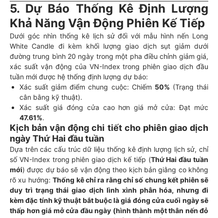
5. Dự Báo Thống Kê Định Lượng
Khả Năng Vận Động Phiên Kế Tiếp
Dưới góc nhìn thống kê lịch sử đối với mẫu hình nến Long
White Candle đi kèm khối lượng giao dịch sụt giảm dưới
đường trung bình 20 ngày trong một pha điều chỉnh giảm giá,
xác suất vận động của VN-Index trong phiên giao dịch đầu
tuần mới được hệ thống định lượng dự báo:
Xác suất giảm điểm chung cuộc: Chiếm
50%
(Trạng thái
cân bằng kỹ thuật).
Xác suất giá đóng cửa cao hơn giá mở cửa: Đạt mức
47.61%
.
Kịch bản vận động chi tiết cho phiên giao dịch
ngày Thứ Hai đầu tuần
Dựa trên các cấu trúc dữ liệu thống kê định lượng lịch sử, chỉ
số VN-Index trong phiên giao dịch kế tiếp (
Thứ Hai đầu tuần
mới
) được dự báo sẽ vận động theo kịch bản giằng co không
rõ xu hướng:
Thống kê chỉ ra rằng chỉ số chung kết phiên sẽ
duy trì trạng thái giao dịch lình xình phân hóa, nhưng đi
kèm đặc tính kỹ thuật bắt buộc là giá đóng cửa cuối ngày sẽ
thấp hơn giá mở cửa đầu ngày (hình thành một thân nến đỏ