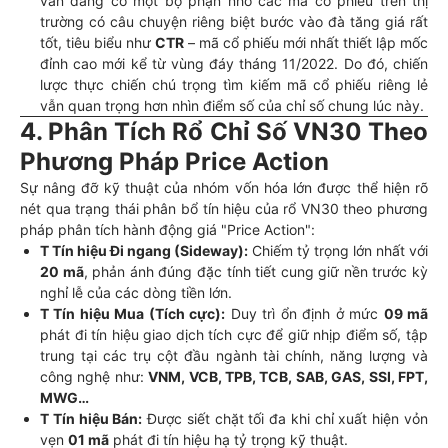
vẫn đang có một bộ phận nhỏ các mã cổ phiếu trên thị
trường có câu chuyện riêng biệt bước vào đà tăng giá rất
tốt, tiêu biểu như
CTR
– mã cổ phiếu mới nhất thiết lập mốc
đỉnh cao mới kể từ vùng đáy tháng 11/2022. Do đó, chiến
lược thực chiến chú trọng tìm kiếm mã cổ phiếu riêng lẻ
vẫn quan trọng hơn nhìn điểm số của chỉ số chung lúc này.
4. Phân Tích Rổ Chỉ Số VN30 Theo
Phương Pháp Price Action
Sự nâng đỡ kỹ thuật của nhóm vốn hóa lớn được thể hiện rõ
nét qua trạng thái phân bổ tín hiệu của rổ VN30 theo phương
pháp phân tích hành động giá "Price Action":
T Tín hiệu Đi ngang (Sideway):
Chiếm tỷ trọng lớn nhất với
20 mã
, phản ánh đúng đặc tính tiết cung giữ nền trước kỳ
nghỉ lễ của các dòng tiền lớn.
T Tín hiệu Mua (Tích cực):
Duy trì ổn định ở mức
09 mã
phát đi tín hiệu giao dịch tích cực để giữ nhịp điểm số, tập
trung tại các trụ cột đầu ngành tài chính, năng lượng và
công nghệ như:
VNM, VCB, TPB, TCB, SAB, GAS, SSI, FPT,
MWG…
T Tín hiệu Bán:
Được siết chặt tối đa khi chỉ xuất hiện vỏn
vẹn
01 mã
phát đi tín hiệu hạ tỷ trọng kỹ thuật.