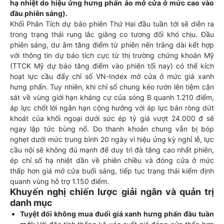
hạ nhiệt do hiệu ứng hưng phấn ảo mở cửa ở mức cao vào
đầu phiên sáng).
Khối Phân Tích dự báo phiên Thứ Hai đầu tuần tới sẽ diễn ra
trong trạng thái rung lắc giằng co tương đối khó chịu. Đầu
phiên sáng, dư âm tăng điểm từ phiên nến trắng dài kết hợp
với thông tin dự báo tích cực từ thị trường chứng khoán Mỹ
(TTCK Mỹ dự báo tăng điểm vào phiên tối nay) có thể kích
hoạt lực cầu đẩy chỉ số VN-Index mở cửa ở mức giá xanh
hưng phấn. Tuy nhiên, khi chỉ số chung kéo rướn lên tiệm cận
sát về vùng giới hạn kháng cự của sóng B quanh 1.210 điểm,
áp lực chốt lời ngắn hạn cộng hưởng với áp lực bán ròng dứt
khoát của khối ngoại dưới sức ép tỷ giá vượt 24.000 đ sẽ
ngay lập tức bùng nổ. Do thanh khoản chung vẫn bị bóp
nghẹt dưới mức trung bình 20 ngày vì hiệu ứng kỳ nghỉ lễ, lực
cầu nội sẽ không đủ mạnh để duy trì đà tăng cao nhất phiên,
ép chỉ số hạ nhiệt dần về phiên chiều và đóng cửa ở mức
thấp hơn giá mở cửa buổi sáng, tiếp tục trạng thái kiểm định
quanh vùng hỗ trợ 1.150 điểm.
Khuyến nghị chiến lược giải ngân và quản trị
danh mục
Tuyệt đối không mua đuổi giá xanh hưng phấn đầu tuần