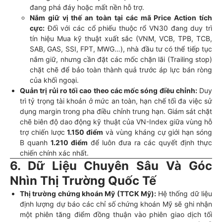
đang phá đáy hoặc mất nền hỗ trợ.
Nắm giữ vị thế an toàn tại các mã Price Action tích
cực:
Đối với các cổ phiếu thuộc rổ VN30 đang duy trì
tín hiệu Mua kỹ thuật xuất sắc (VNM, VCB, TPB, TCB,
SAB, GAS, SSI, FPT, MWG…), nhà đầu tư có thể tiếp tục
nắm giữ, nhưng cần đặt các mốc chặn lãi (Trailing stop)
chặt chẽ để bảo toàn thành quả trước áp lực bán ròng
của khối ngoại.
Quản trị rủi ro tối cao theo các mốc sóng điều chỉnh:
Duy
trì tỷ trọng tài khoản ở mức an toàn, hạn chế tối đa việc sử
dụng margin trong pha điều chỉnh trung hạn. Giám sát chặt
chẽ biên độ dao động kỹ thuật của VN-Index giữa vùng hỗ
trợ chiến lược
1.150 điểm
và vùng kháng cự giới hạn sóng
B quanh
1.210 điểm
để luôn đưa ra các quyết định thực
chiến chính xác nhất.
6. Dữ Liệu Chuyên Sâu Và Góc
Nhìn Thị Trường Quốc Tế
Thị trường chứng khoán Mỹ (TTCK Mỹ):
Hệ thống dữ liệu
định lượng dự báo các chỉ số chứng khoán Mỹ sẽ ghi nhận
một phiên tăng điểm đồng thuận vào phiên giao dịch tối