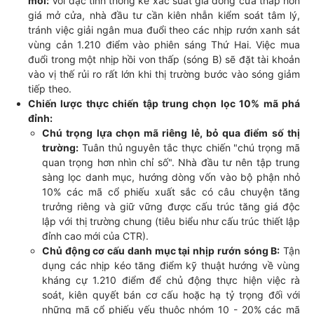
mới:
Với đặc tính thống kê xác suất giá đóng cửa thấp hơn
giá mở cửa, nhà đầu tư cần kiên nhẫn kiểm soát tâm lý,
tránh việc giải ngân mua đuổi theo các nhịp rướn xanh sát
vùng cản 1.210 điểm vào phiên sáng Thứ Hai. Việc mua
đuổi trong một nhịp hồi von thấp (sóng B) sẽ đặt tài khoản
vào vị thế rủi ro rất lớn khi thị trường bước vào sóng giảm
tiếp theo.
Chiến lược thực chiến tập trung chọn lọc 10% mã phá
đỉnh:
Chú trọng lựa chọn mã riêng lẻ, bỏ qua điểm số thị
trường:
Tuân thủ nguyên tắc thực chiến "chú trọng mã
quan trọng hơn nhìn chỉ số". Nhà đầu tư nên tập trung
sàng lọc danh mục, hướng dòng vốn vào bộ phận nhỏ
10% các mã cổ phiếu xuất sắc có câu chuyện tăng
trưởng riêng và giữ vững được cấu trúc tăng giá độc
lập với thị trường chung (tiêu biểu như cấu trúc thiết lập
đỉnh cao mới của CTR).
Chủ động cơ cấu danh mục tại nhịp rướn sóng B:
Tận
dụng các nhịp kéo tăng điểm kỹ thuật hướng về vùng
kháng cự 1.210 điểm để chủ động thực hiện việc rà
soát, kiên quyết bán cơ cấu hoặc hạ tỷ trọng đối với
những mã cổ phiếu yếu thuộc nhóm 10 - 20% các mã