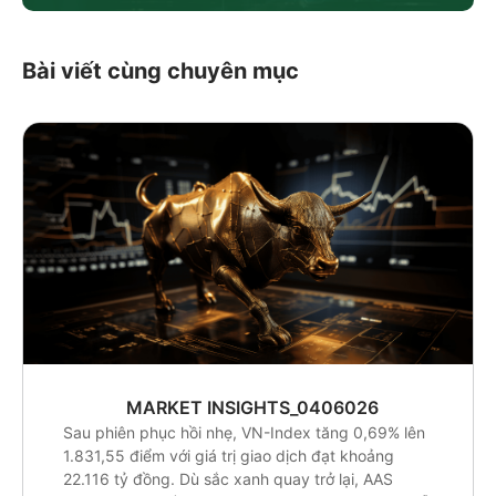
Bài viết cùng chuyên mục
MARKET INSIGHTS_0406026
Sau phiên phục hồi nhẹ, VN-Index tăng 0,69% lên
1.831,55 điểm với giá trị giao dịch đạt khoảng
22.116 tỷ đồng. Dù sắc xanh quay trở lại, AAS