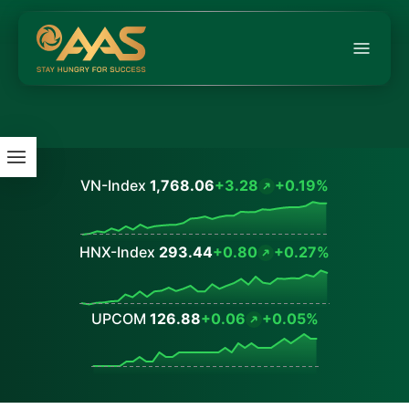
VN-Index
1,768.06
+3.28
+0.19%
Values
HNX-Index
293.44
+0.80
+0.27%
Values
UPCOM
126.88
+0.06
+0.05%
Values