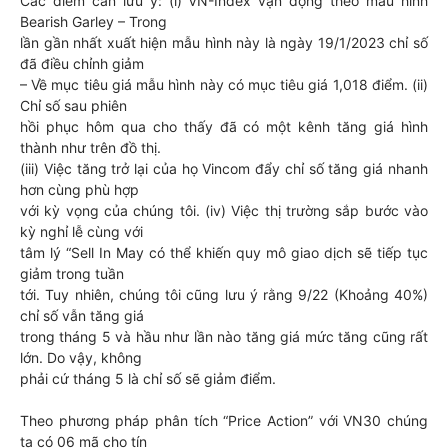
Các điểm cần lưu ý: (i) VN-Index vận động theo mẫu hình
Bearish Garley – Trong
lần gần nhất xuất hiện mẫu hình này là ngày 19/1/2023 chỉ số
đã điều chỉnh giảm
– Về mục tiêu giá mẫu hình này có mục tiêu giá 1,018 điểm. (ii)
Chỉ số sau phiên
hồi phục hôm qua cho thấy đã có một kênh tăng giá hình
thành như trên đồ thị.
(iii) Việc tăng trở lại của họ Vincom đẩy chỉ số tăng giá nhanh
hơn cùng phù hợp
với kỳ vọng của chúng tôi. (iv) Việc thị trường sắp bước vào
kỳ nghỉ lễ cùng với
tâm lý “Sell In May có thể khiến quy mô giao dịch sẽ tiếp tục
giảm trong tuần
tới. Tuy nhiên, chúng tôi cũng lưu ý rằng 9/22 (Khoảng 40%)
chỉ số vẫn tăng giá
trong tháng 5 và hầu như lần nào tăng giá mức tăng cũng rất
lớn. Do vậy, không
phải cứ tháng 5 là chỉ số sẽ giảm điểm.
Theo phương pháp phân tích “Price Action” với VN30 chúng
ta có 06 mã cho tín