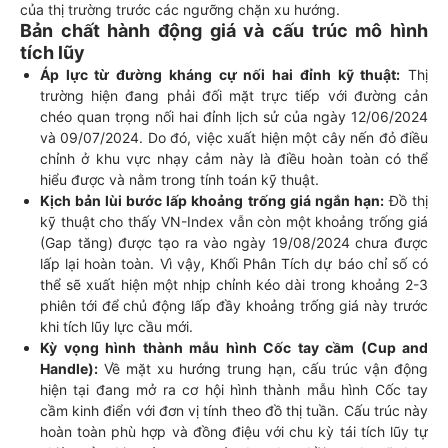
của thị trường trước các ngưỡng chặn xu hướng.
Bản chất hành động giá và cấu trúc mô hình
tích lũy
Áp lực từ đường kháng cự nối hai đỉnh kỹ thuật:
Thị
trường hiện đang phải đối mặt trực tiếp với đường cản
chéo quan trọng nối hai đỉnh lịch sử của ngày 12/06/2024
và 09/07/2024. Do đó, việc xuất hiện một cây nến đỏ điều
chỉnh ở khu vực nhạy cảm này là điều hoàn toàn có thể
hiểu được và nằm trong tính toán kỹ thuật.
Kịch bản lùi bước lấp khoảng trống giá ngắn hạn:
Đồ thị
kỹ thuật cho thấy VN-Index vẫn còn một khoảng trống giá
(Gap tăng) được tạo ra vào ngày 19/08/2024 chưa được
lấp lại hoàn toàn. Vì vậy, Khối Phân Tích dự báo chỉ số có
thể sẽ xuất hiện một nhịp chỉnh kéo dài trong khoảng 2-3
phiên tới để chủ động lấp đầy khoảng trống giá này trước
khi tích lũy lực cầu mới.
Kỳ vọng hình thành mẫu hình Cốc tay cầm (Cup and
Handle):
Về mặt xu hướng trung hạn, cấu trúc vận động
hiện tại đang mở ra cơ hội hình thành mẫu hình Cốc tay
cầm kinh điển với đơn vị tính theo đồ thị tuần. Cấu trúc này
hoàn toàn phù hợp và đồng điệu với chu kỳ tái tích lũy tự