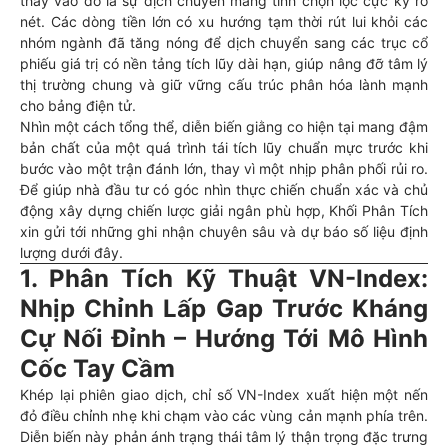
thay vào đó là sự dịch chuyển mang tính chọn lọc cực kỳ rõ
nét. Các dòng tiền lớn có xu hướng tạm thời rút lui khỏi các
nhóm ngành đã tăng nóng để dịch chuyển sang các trục cổ
phiếu giá trị có nền tảng tích lũy dài hạn, giúp nâng đỡ tâm lý
thị trường chung và giữ vững cấu trúc phân hóa lành mạnh
cho bảng điện tử.
Nhìn một cách tổng thể, diễn biến giằng co hiện tại mang đậm
bản chất của một quá trình tái tích lũy chuẩn mực trước khi
bước vào một trận đánh lớn, thay vì một nhịp phân phối rủi ro.
Để giúp nhà đầu tư có góc nhìn thực chiến chuẩn xác và chủ
động xây dựng chiến lược giải ngân phù hợp, Khối Phân Tích
xin gửi tới những ghi nhận chuyên sâu và dự báo số liệu định
lượng dưới đây.
1. Phân Tích Kỹ Thuật VN-Index:
Nhịp Chỉnh Lấp Gap Trước Kháng
Cự Nối Đỉnh – Hướng Tới Mô Hình
Cốc Tay Cầm
Khép lại phiên giao dịch, chỉ số VN-Index xuất hiện một nến
đỏ điều chỉnh nhẹ khi chạm vào các vùng cản mạnh phía trên.
Diễn biến này phản ánh trạng thái tâm lý thận trọng đặc trưng