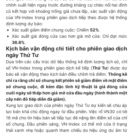
chỉnh xuất hiện ngay trước đường kháng cự chéo nối hai đỉnh
cũ kết hợp với khoảng trống giá chưa lấp, xác suất vận động
của VN-Index trong phiên giao dịch tiếp theo được hệ thống
định lượng dự báo:
Xác suất giảm điểm chung cuộc: Chiếm
52%
.
Xác suất giá đóng cửa cao hơn giá mở cửa: Chỉ đạt mức
36.8%
.
Kịch bản vận động chi tiết cho phiên giao dịch
ngày Thứ Tư
Dựa trên các cấu trúc dữ liệu thống kê định lượng lịch sử, chỉ
số VN-Index trong phiên giao dịch kế tiếp (
Thứ Tư
) được dự
báo sẽ vận động theo kịch bản điều chỉnh trả điểm:
Thống kê
chỉ ra rằng chỉ số chung kết phiên sẽ giảm điểm về mặt điểm
số chung cuộc, đi kèm đặc tính kỹ thuật là giá đóng cửa
cuối ngày sẽ thấp hơn giá mở cửa đầu ngày (hình thành một
cây nến đỏ tiếp diễn đà giảm).
Xung lực giao dịch của phiên ngày Thứ Tư dự kiến sẽ chịu áp
lực bán khá chủ động ngay từ đầu phiên. Việc rổ VN30 có tới
16 mã cho tín hiệu bán sẽ tiếp tục đè nặng lên điểm số của chỉ
số chung. Đầu phiên sáng, VN-Index có thể mở cửa ở trạng
thái xanh nhẹ hoặc quanh tham chiếu do hiệu ứng dư âm từ