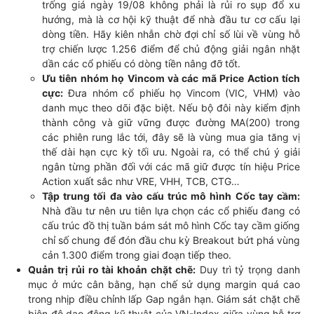
trống giá ngày 19/08 không phải là rủi ro sụp đổ xu
hướng, mà là cơ hội kỹ thuật để nhà đầu tư cơ cấu lại
dòng tiền. Hãy kiên nhẫn chờ đợi chỉ số lùi về vùng hỗ
trợ chiến lược 1.256 điểm để chủ động giải ngân nhặt
dần các cổ phiếu có dòng tiền nâng đỡ tốt.
Ưu tiên nhóm họ Vincom và các mã Price Action tích
cực:
Đưa nhóm cổ phiếu họ Vincom (VIC, VHM) vào
danh mục theo dõi đặc biệt. Nếu bộ đôi này kiểm định
thành công và giữ vững được đường MA(200) trong
các phiên rung lắc tới, đây sẽ là vùng mua gia tăng vị
thế dài hạn cực kỳ tối ưu. Ngoài ra, có thể chú ý giải
ngân từng phần đối với các mã giữ được tín hiệu Price
Action xuất sắc như VRE, VHH, TCB, CTG…
Tập trung tối đa vào cấu trúc mô hình Cốc tay cầm:
Nhà đầu tư nên ưu tiên lựa chọn các cổ phiếu đang có
cấu trúc đồ thị tuần bám sát mô hình Cốc tay cầm giống
chỉ số chung để đón đầu chu kỳ Breakout bứt phá vùng
cản 1.300 điểm trong giai đoạn tiếp theo.
Quản trị rủi ro tài khoản chặt chẽ:
Duy trì tỷ trọng danh
mục ở mức cân bằng, hạn chế sử dụng margin quá cao
trong nhịp điều chỉnh lấp Gap ngắn hạn. Giám sát chặt chẽ
biên độ dao động kỹ thuật của VN-Index giữa vùng hỗ trợ