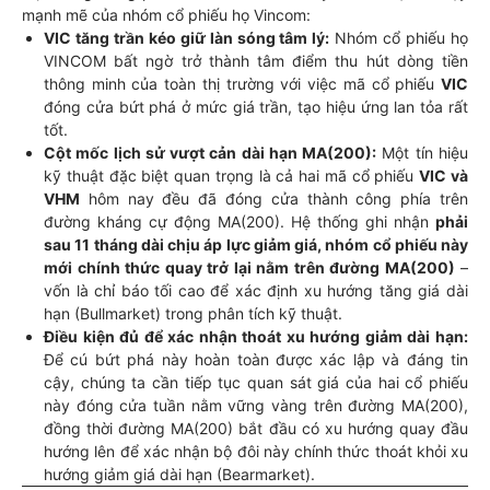
mạnh mẽ của nhóm cổ phiếu họ Vincom:
VIC tăng trần kéo giữ làn sóng tâm lý:
Nhóm cổ phiếu họ
VINCOM bất ngờ trở thành tâm điểm thu hút dòng tiền
thông minh của toàn thị trường với việc mã cổ phiếu
VIC
đóng cửa bứt phá ở mức giá trần, tạo hiệu ứng lan tỏa rất
tốt.
Cột mốc lịch sử vượt cản dài hạn MA(200):
Một tín hiệu
kỹ thuật đặc biệt quan trọng là cả hai mã cổ phiếu
VIC và
VHM
hôm nay đều đã đóng cửa thành công phía trên
đường kháng cự động MA(200). Hệ thống ghi nhận
phải
sau 11 tháng dài chịu áp lực giảm giá, nhóm cổ phiếu này
mới chính thức quay trở lại nằm trên đường MA(200)
–
vốn là chỉ báo tối cao để xác định xu hướng tăng giá dài
hạn (Bullmarket) trong phân tích kỹ thuật.
Điều kiện đủ để xác nhận thoát xu hướng giảm dài hạn:
Để cú bứt phá này hoàn toàn được xác lập và đáng tin
cậy, chúng ta cần tiếp tục quan sát giá của hai cổ phiếu
này đóng cửa tuần nằm vững vàng trên đường MA(200),
đồng thời đường MA(200) bắt đầu có xu hướng quay đầu
hướng lên để xác nhận bộ đôi này chính thức thoát khỏi xu
hướng giảm giá dài hạn (Bearmarket).