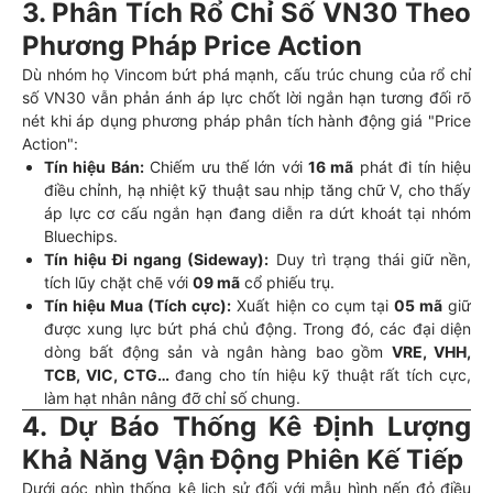
3. Phân Tích Rổ Chỉ Số VN30 Theo
Phương Pháp Price Action
Dù nhóm họ Vincom bứt phá mạnh, cấu trúc chung của rổ chỉ
số VN30 vẫn phản ánh áp lực chốt lời ngắn hạn tương đối rõ
nét khi áp dụng phương pháp phân tích hành động giá "Price
Action":
Tín hiệu Bán:
Chiếm ưu thế lớn với
16 mã
phát đi tín hiệu
điều chỉnh, hạ nhiệt kỹ thuật sau nhịp tăng chữ V, cho thấy
áp lực cơ cấu ngắn hạn đang diễn ra dứt khoát tại nhóm
Bluechips.
Tín hiệu Đi ngang (Sideway):
Duy trì trạng thái giữ nền,
tích lũy chặt chẽ với
09 mã
cổ phiếu trụ.
Tín hiệu Mua (Tích cực):
Xuất hiện co cụm tại
05 mã
giữ
được xung lực bứt phá chủ động. Trong đó, các đại diện
dòng bất động sản và ngân hàng bao gồm
VRE, VHH,
TCB, VIC, CTG…
đang cho tín hiệu kỹ thuật rất tích cực,
làm hạt nhân nâng đỡ chỉ số chung.
4. Dự Báo Thống Kê Định Lượng
Khả Năng Vận Động Phiên Kế Tiếp
Dưới góc nhìn thống kê lịch sử đối với mẫu hình nến đỏ điều