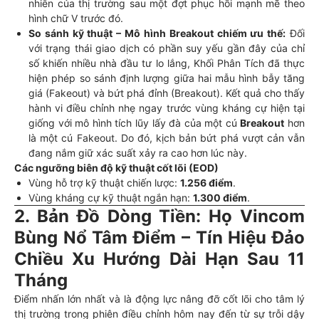
nhiên của thị trường sau một đợt phục hồi mạnh mẽ theo
hình chữ V trước đó.
So sánh kỹ thuật – Mô hình Breakout chiếm ưu thế:
Đối
với trạng thái giao dịch có phần suy yếu gần đây của chỉ
số khiến nhiều nhà đầu tư lo lắng, Khối Phân Tích đã thực
hiện phép so sánh định lượng giữa hai mẫu hình bẫy tăng
giá (Fakeout) và bứt phá đỉnh (Breakout). Kết quả cho thấy
hành vi điều chỉnh nhẹ ngay trước vùng kháng cự hiện tại
giống với mô hình tích lũy lấy đà của một cú
Breakout
hơn
là một cú Fakeout. Do đó, kịch bản bứt phá vượt cản vẫn
đang nắm giữ xác suất xảy ra cao hơn lúc này.
Các ngưỡng biên độ kỹ thuật cốt lõi (EOD)
Vùng hỗ trợ kỹ thuật chiến lược:
1.256 điểm
.
Vùng kháng cự kỹ thuật ngắn hạn:
1.300 điểm
.
2. Bản Đồ Dòng Tiền: Họ Vincom
Bùng Nổ Tâm Điểm – Tín Hiệu Đảo
Chiều Xu Hướng Dài Hạn Sau 11
Tháng
Điểm nhấn lớn nhất và là động lực nâng đỡ cốt lõi cho tâm lý
thị trường trong phiên điều chỉnh hôm nay đến từ sự trỗi dậy