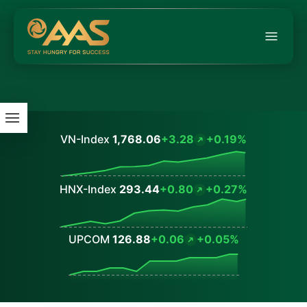
VN-Index
1,768.06
+3.28
+0.19%
Values
HNX-Index
293.44
+0.80
+0.27%
Values
UPCOM
126.88
+0.06
+0.05%
Values