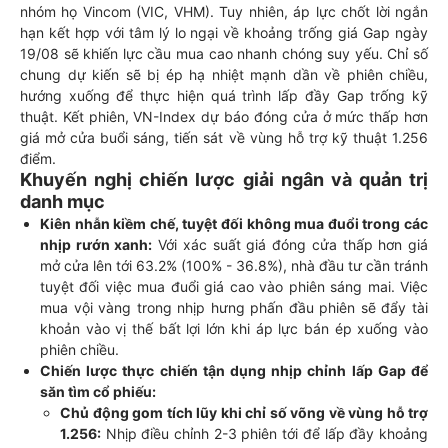
nhóm họ Vincom (VIC, VHM). Tuy nhiên, áp lực chốt lời ngắn
hạn kết hợp với tâm lý lo ngại về khoảng trống giá Gap ngày
19/08 sẽ khiến lực cầu mua cao nhanh chóng suy yếu. Chỉ số
chung dự kiến sẽ bị ép hạ nhiệt mạnh dần về phiên chiều,
hướng xuống để thực hiện quá trình lấp đầy Gap trống kỹ
thuật. Kết phiên, VN-Index dự báo đóng cửa ở mức thấp hơn
giá mở cửa buổi sáng, tiến sát về vùng hỗ trợ kỹ thuật 1.256
điểm.
Khuyến nghị chiến lược giải ngân và quản trị
danh mục
Kiên nhẫn kiềm chế, tuyệt đối không mua đuổi trong các
nhịp rướn xanh:
Với xác suất giá đóng cửa thấp hơn giá
mở cửa lên tới 63.2% (100% - 36.8%), nhà đầu tư cần tránh
tuyệt đối việc mua đuổi giá cao vào phiên sáng mai. Việc
mua vội vàng trong nhịp hưng phấn đầu phiên sẽ đẩy tài
khoản vào vị thế bất lợi lớn khi áp lực bán ép xuống vào
phiên chiều.
Chiến lược thực chiến tận dụng nhịp chỉnh lấp Gap để
săn tìm cổ phiếu:
Chủ động gom tích lũy khi chỉ số võng về vùng hỗ trợ
1.256:
Nhịp điều chỉnh 2-3 phiên tới để lấp đầy khoảng