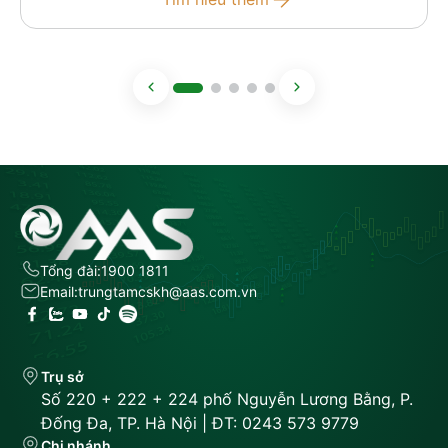
Tổng đài:
1900 1811
Email:
trungtamcskh@aas.com.vn
Trụ sở
Số 220 + 222 + 224 phố Nguyễn Lương Bằng, P.
Đống Đa, TP. Hà Nội | ĐT: 0243 573 9779
Chi nhánh