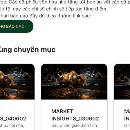
ước. Các cổ phiếu vốn hóa nhỏ tăng tốt hơn so với các cổ 
o tối nay các chỉ số chính sẽ tiếp tục tăng điểm.
 bản báo cáo đầy đủ theo đường link sau:
NG BÁO CÁO
 cùng chuyên mục
T
MARKET
M
TS_0406026
INSIGHTS_0306026
I
phục hồi nhẹ,
Sau phiên giao dịch tích
Nh