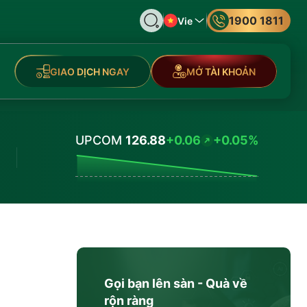
1900 1811
Vie
GIAO DỊCH NGAY
MỞ TÀI KHOẢN
UPCOM
126.88
+0.06
+0.05%
Values
Gọi bạn lên sàn - Quà về
rộn ràng