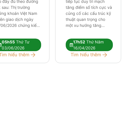
o đầy đủ theo đường
tiếp tục duy trì mạch
k sau: Thị trường
tăng điểm số tích cực và
ứng khoán Việt Nam
củng cố các cấu trúc kỹ
iên giao dịch ngày
thuật quan trọng cho
/06/2026 chứng kiến
một xu hướng tăng
lực điều chỉnh tương
trưởng dài hơi hơn. Mặc
 mạnh. Những tín hiệu
dù chỉ số chung thiết lập
05h55
Thứ Tư
17h52
Thứ Năm
thuật tiêu cực đang
những cột mốc định hình
03/06/2026
16/04/2026
 xuất hiện rõ nét hơn,
xu hướng khá lạc quan,
Tìm hiểu thêm
Tìm hiểu thêm
 hỏi nhà đầu tư phải
tâm lý thị trường nhìn
c kỳ […]
[…]