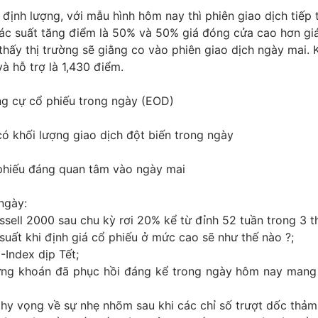
định lượng, với mẫu hình hôm nay thì phiên giao dịch tiếp 
ác suất tăng điểm là 50% và 50% giá đóng cửa cao hơn gi
hấy thị trường sẽ giằng co vào phiên giao dịch ngày mai.
và hỗ trợ là 1,430 điểm.
ng cự cổ phiếu trong ngày (EOD)
ó khối lượng giao dịch đột biến trong ngày
hiếu đáng quan tâm vào ngày mai
ngày:
ssell 2000 sau chu kỳ rơi 20% kể từ đỉnh 52 tuần trong 3 t
 suất khi định giá cổ phiếu ở mức cao sẽ như thế nào ?;
Index dịp Tết;
g khoán đã phục hồi đáng kể trong ngày hôm nay mang 
hy vọng về sự nhẹ nhõm sau khi các chỉ số trượt dốc thảm