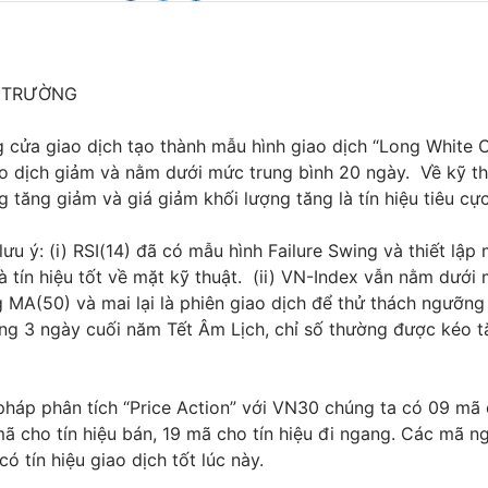
Ị TRƯỜNG
 cửa giao dịch tạo thành mẫu hình giao dịch “Long White 
o dịch giảm và nằm dưới mức trung bình 20 ngày. Về kỹ th
g tăng giảm và giá giảm khối lượng tăng là tín hiệu tiêu c
ưu ý: (i) RSI(14) đã có mẫu hình Failure Swing và thiết lập
à tín hiệu tốt về mặt kỹ thuật. (ii) VN-Index vẫn nằm dưới
 MA(50) và mai lại là phiên giao dịch để thử thách ngưỡn
ờng 3 ngày cuối năm Tết Âm Lịch, chỉ số thường được kéo 
háp phân tích “Price Action” với VN30 chúng ta có 09 mã 
ã cho tín hiệu bán, 19 mã cho tín hiệu đi ngang. Các mã n
ó tín hiệu giao dịch tốt lúc này.