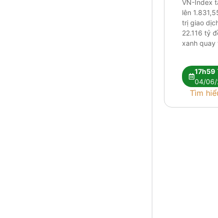
VN-Index 
lên 1.831,5
trị giao dị
22.116 tỷ 
xanh quay t
Research c
tín hiệu kỹ 
17h59
vẫn chưa đ
04/06/
nhận xu hư
Tìm hiể
Dòng tiền t
hóa giữa [