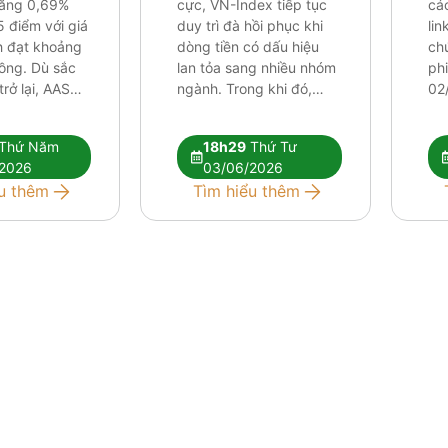
tăng 0,69%
cực, VN-Index tiếp tục
cá
5 điểm với giá
duy trì đà hồi phục khi
lin
ch đạt khoảng
dòng tiền có dấu hiệu
ch
đồng. Dù sắc
lan tỏa sang nhiều nhóm
ph
rở lại, AAS
ngành. Trong khi đó,
02
ho rằng các
khối ngoại vẫn duy trì
áp 
thuật hiện tại
chuỗi bán ròng trên
đối
Thứ Năm
18h29
Thứ Tư
ủ để xác
HOSE nhưng áp lực đã
kỹ 
2026
03/06/2026
ớng tăng mới.
phần nào được hấp thụ
dần
u thêm
Tìm hiểu thêm
iếp tục phân
bởi dòng tiền trong
đòi
…]
nước. Báo cáo […]
cự