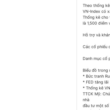
Theo thống kê 
VN-Index có x
Thống kê cho t
là 1,500 điểm 
Hỗ trợ và khá
Các cổ phiếu c
Danh mục cổ p
Biểu đồ trong 
* Bức tranh Ru
* FED tăng lãi
* Thống kê VN-
TTCK Mỹ: Chứn
nhà
đầu tư một số 