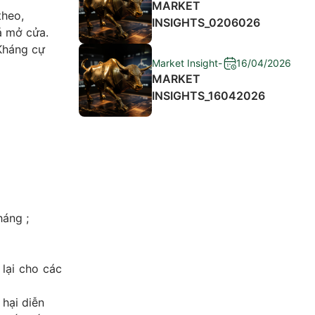
MARKET
theo,
INSIGHTS_0206026
á mở cửa.
 Kháng cự
Market Insight
-
16/04/2026
MARKET
INSIGHTS_16042026
háng ;
lại cho các
 hại diễn