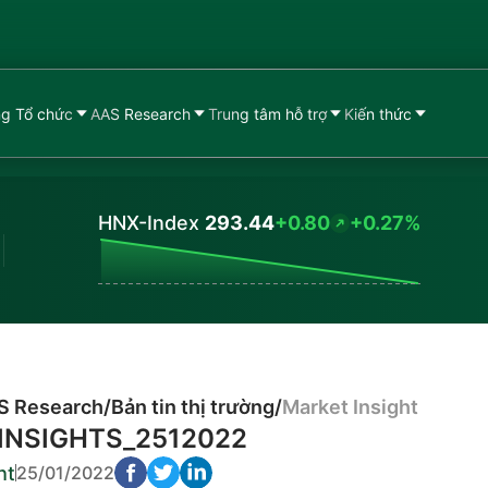
g Tổ chức
AAS Research
Trung tâm hỗ trợ
Kiến thức
HNX-Index
293.44
+0.80
+0.27%
Values
S Research
/
Bản tin thị trường
/
Market Insight
INSIGHTS_2512022
ht
25/01/2022