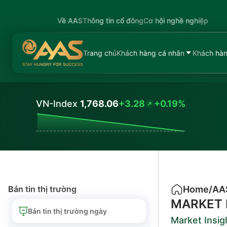
Về AAS
Thông tin cổ đông
Cơ hội nghề nghiệp
Trang chủ
Khách hàng cá nhân
Khách hàn
VN-Index
1,768.06
+3.28
+0.19%
Values
Bản tin thị trường
Home
/
AA
MARKET 
Bản tin thị trường ngày
Market Insig