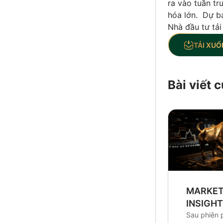
ra vào tuần tr
hóa lớn. Dự bá
Nhà đầu tư tải
TẢI XUỐ
Bài viết
MARKE
INSIGH
Sau phiên 