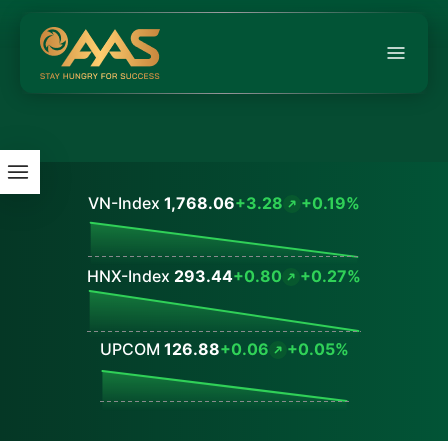
VN-Index
1,768.06
+3.28
+0.19%
Values
HNX-Index
293.44
+0.80
+0.27%
Values
UPCOM
126.88
+0.06
+0.05%
Values