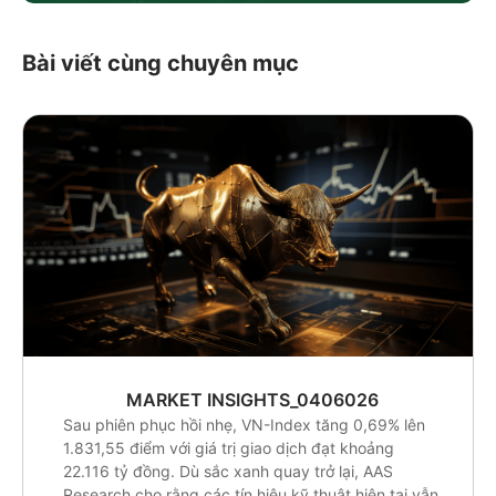
Bài viết cùng chuyên mục
MARKET INSIGHTS_0406026
Sau phiên phục hồi nhẹ, VN-Index tăng 0,69% lên
1.831,55 điểm với giá trị giao dịch đạt khoảng
22.116 tỷ đồng. Dù sắc xanh quay trở lại, AAS
Research cho rằng các tín hiệu kỹ thuật hiện tại vẫn