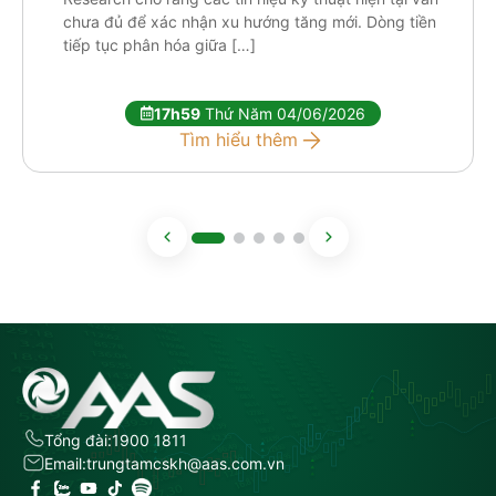
chưa đủ để xác nhận xu hướng tăng mới. Dòng tiền
tiếp tục phân hóa giữa […]
17h59
Thứ Năm 04/06/2026
Tìm hiểu thêm
Tổng đài:
1900 1811
Email:
trungtamcskh@aas.com.vn