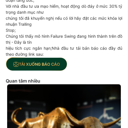
đoạn tăng dốc;
Với nhà đầu tư ưa mạo hiểm, hoạt động dò đáy ở mức 30% tỷ
trọng danh mục như
chúng tôi đã khuyến nghị nếu có lời hãy đặt các mức khóa lợi
nhuận Tralling
Stop;
Chúng tôi thấy mô hình Failure Swing đang hình thành trên đồ
thị - Đây là tín
hiệu tích cực ngắn hạn;Nhà đầu tư tải bản báo cáo đầy đủ
theo đường link sau:
TẢI XUỐNG BÁO CÁO
Quan tâm nhiều