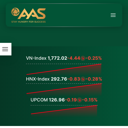
VN-Index
1,772.02
-4.44
-0.25%
Values
HNX-Index
292.76
-0.83
-0.28%
Values
UPCOM
126.96
-0.19
-0.15%
Values