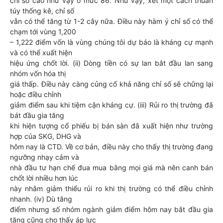
chỉ số cao như vậy ở mức 86. Như vậy, xét một cách thuần
túy thống kê, chỉ số
vẫn có thể tăng từ 1-2 cây nữa. Điều này hàm ý chỉ số có thể
chạm tới vùng 1,200
– 1,222 điểm vốn là vùng chúng tôi dự báo là kháng cự mạnh
và có thể xuất hiện
hiệu ứng chốt lời. (ii) Dòng tiền có sự lan bắt đầu lan sang
nhóm vốn hóa thị
giá thấp. Điều này càng củng cố khả năng chỉ số sẽ chững lại
hoặc điều chỉnh
giảm điểm sau khi tiệm cận kháng cự. (iii) Rủi ro thị trường đã
bát đầu gia tăng
khi hiện tượng cổ phiếu bị bán sàn đã xuất hiện như trường
hợp của SKG, DHG và
hôm nay là CTD. Về cơ bản, điều này cho thấy thị trường đang
ngưỡng nhạy cảm và
nhà đầu tư hạn chế đua mua bằng mọi giá mà nên canh bán
chốt lời nhiều hơn lúc
này nhằm giảm thiểu rủi ro khi thị trường có thể điều chỉnh
nhanh. (iv) Dù tăng
điểm nhưng số nhóm ngành giảm điểm hôm nay bắt đầu gia
tăng cũng cho thấy áp lực