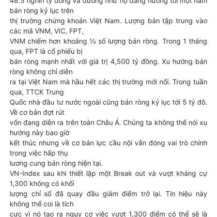
48.5 nghìn tỷ đồng và dường như họ đang hướng tới một năm
bán ròng kỷ lục trên
thị trường chứng khoán Việt Nam. Lượng bán tập trung vào
các mã VNM, VIC, FPT,
VNM chiếm hơn khoảng ½ số lượng bán ròng. Trong 1 tháng
qua, FPT là cổ phiếu bị
bán ròng mạnh nhất với giá trị 4,500 tỷ đồng. Xu hướng bán
ròng không chỉ diễn
ra tại Việt Nam mà hầu hết các thị trường mới nổi. Trong tuần
qua, TTCK Trung
Quốc nhà đầu tư nước ngoài cũng bán ròng kỷ lục tới 5 tỷ đô.
Về cơ bản đợt rút
vốn đang diễn ra trên toàn Châu Á. Chúng ta không thể nói xu
hướng này bao giờ
kết thúc nhưng về cơ bản lực cầu nội vẫn đóng vai trò chính
trong việc hấp thụ
lương cung bán ròng hiện tại.
VN-Index sau khi thiết lập một Break out và vượt kháng cự
1,300 không có khối
lượng chỉ số đã quay đầu giảm điểm trở lại. Tín hiệu này
không thể coi là tích
cực vì nó tạo ra nguy cơ việc vượt 1,300 điểm có thể sẽ là