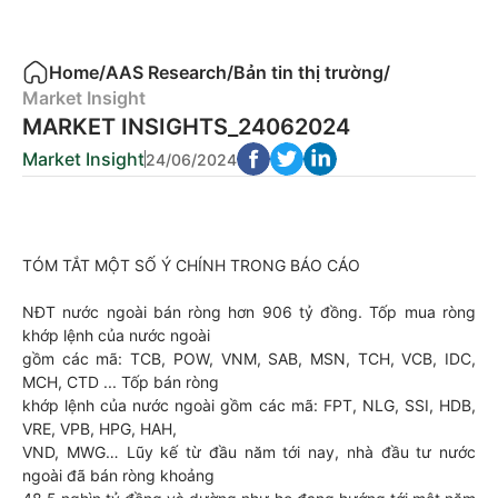
Home
/
AAS Research
/
Bản tin thị trường
/
Market Insight
MARKET INSIGHTS_24062024
Market Insight
24/06/2024
TÓM TẮT MỘT SỐ Ý CHÍNH TRONG BÁO CÁO
NĐT nước ngoài bán ròng hơn 906 tỷ đồng. Tốp mua ròng
khớp lệnh của nước ngoài
gồm các mã: TCB, POW, VNM, SAB, MSN, TCH, VCB, IDC,
MCH, CTD ... Tốp bán ròng
khớp lệnh của nước ngoài gồm các mã: FPT, NLG, SSI, HDB,
VRE, VPB, HPG, HAH,
VND, MWG… Lũy kế từ đầu năm tới nay, nhà đầu tư nước
ngoài đã bán ròng khoảng