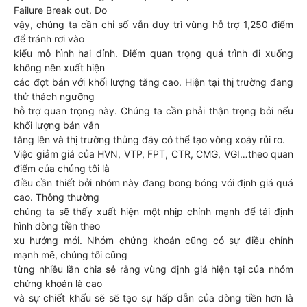
Failure Break out. Do
vậy, chúng ta cần chỉ số vẫn duy trì vùng hỗ trợ 1,250 điểm
để tránh rơi vào
kiểu mô hình hai đỉnh. Điểm quan trọng quá trình đi xuống
không nên xuất hiện
các đợt bán với khối lượng tăng cao. Hiện tại thị trường đang
thử thách ngưỡng
hỗ trợ quan trọng này. Chúng ta cần phải thận trọng bởi nếu
khối lượng bán vẫn
tăng lên và thị trường thủng đáy có thể tạo vòng xoáy rủi ro.
Việc giảm giá của HVN, VTP, FPT, CTR, CMG, VGI…theo quan
điểm của chúng tôi là
điều cần thiết bởi nhóm này đang bong bóng với định giá quá
cao. Thông thường
chúng ta sẽ thấy xuất hiện một nhịp chỉnh mạnh để tái định
hình dòng tiền theo
xu hướng mới. Nhóm chứng khoán cũng có sự điều chỉnh
mạnh mẽ, chúng tôi cũng
từng nhiều lần chia sẻ rằng vùng định giá hiện tại của nhóm
chứng khoán là cao
và sự chiết khấu sẽ sẽ tạo sự hấp dẫn của dòng tiền hơn là