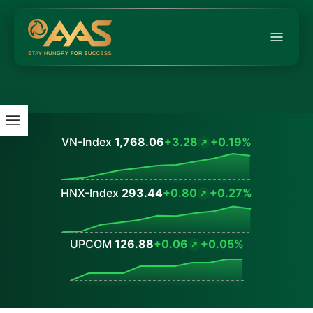
VN-Index
1,768.06
+3.28
+0.19%
Values
HNX-Index
293.44
+0.80
+0.27%
Values
UPCOM
126.88
+0.06
+0.05%
Values