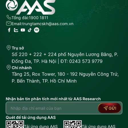
Tổng đài:
1900 1811
Email:
trungtamcskh@aas.com.vn
Trụ sở
Số 220 + 222 + 224 phố Nguyễn Lương Bằng, P.
Đống Đa, TP. Hà Nội | ĐT: 0243 573 9779
Chi nhánh
Tầng 25, Rox Tower, 180 - 192 Nguyễn Công Trứ,
P. Bến Thành, TP. Hồ Chí Minh
Nhận bản tin phân tích mới nhất từ AAS Research
GỬI
Quét để tải ứng dụng AAS
Tải ứng dụng AAS
Tải ứng dụng AAS