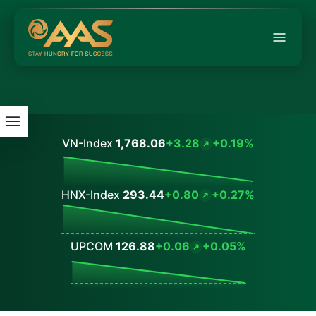
VN-Index
1,768.06
+3.28
+0.19%
Values
HNX-Index
293.44
+0.80
+0.27%
Values
UPCOM
126.88
+0.06
+0.05%
Values