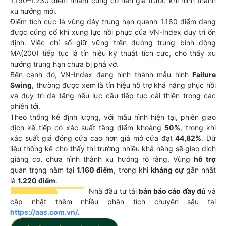
1.190–1.230 điểm nhằm củng cố nền giá trước khi hình thành
xu hướng mới.
Điểm tích cực là vùng đáy trung hạn quanh 1.160 điểm đang
được củng cố khi xung lực hồi phục của VN-Index duy trì ổn
định. Việc chỉ số giữ vững trên đường trung bình động
MA(200) tiếp tục là tín hiệu kỹ thuật tích cực, cho thấy xu
hướng trung hạn chưa bị phá vỡ.
Bên cạnh đó, VN-Index đang hình thành mẫu hình
Failure
Swing
, thường được xem là tín hiệu hỗ trợ khả năng phục hồi
và duy trì đà tăng nếu lực cầu tiếp tục cải thiện trong các
phiên tới.
Theo thống kê định lượng, với mẫu hình hiện tại, phiên giao
dịch kế tiếp có xác suất tăng điểm khoảng
50%
, trong khi
xác suất giá đóng cửa cao hơn giá mở cửa đạt
44,82%
. Dữ
liệu thống kê cho thấy thị trường nhiều khả năng sẽ giao dịch
giằng co, chưa hình thành xu hướng rõ ràng. Vùng
hỗ trợ
quan trọng nằm tại
1.160 điểm
, trong khi
kháng cự
gần nhất
là
1.220 điểm
.
Nhà đầu tư tải
bản báo cáo đầy đủ
và
cập nhật thêm nhiều phân tích chuyên sâu tại
https://aas.com.vn/
.