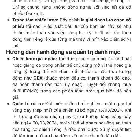
phân lớp rõ rệt và tập trung vào các câu chuyện riêng lẻ.
Chỉ số chung tăng không đồng nghĩa với việc tất cả cổ
phiếu đều xanh.
Trọng tâm chiến lược:
Đây chính là
giai đoạn lựa chọn cổ
phiếu
tối cao. Hiệu suất đầu tư của bạn lúc này sẽ phụ
thuộc hoàn toàn vào việc sàng lọc kỹ thuật và bóc tách
dòng tiền riêng lẻ của từng mã thay vì nhìn vào điểm số vĩ
mô.
Hướng dẫn hành động và quản trị danh mục
Chiến lược giải ngân:
Tận dụng các nhịp rung lắc kỹ thuật
hoặc giằng co trong phiên để chủ động mở vị thế hoặc gia
tăng tỷ trọng đối với nhóm cổ phiếu có cấu trúc tương
đồng như
GEX
(thuộc nhóm đầu cơ, thanh khoản dồi dào,
đã hoàn thành nền tích lũy chặt). Tuyệt đối không mua
đuổi (FOMO) trong các phiên tăng rướn quá biên độ nền
giá.
Quản trị rủi ro:
Đặt mức chặn dưới nghiêm ngặt ngay tại
vùng đáy thấp nhất của phiên rũ bỏ ngày 18/03/2024. Khi
thị trường đã xác nhận quay lại xu hướng tăng bằng cây
nến ngày 20/03/2024, mọi vị thế vi phạm ngưỡng an toàn
của từng cổ phiếu riêng lẻ đều phải được xử lý quyết liệt
để tập trung tối ưu hóa dòng vốn vào các mã dẫn dắt.