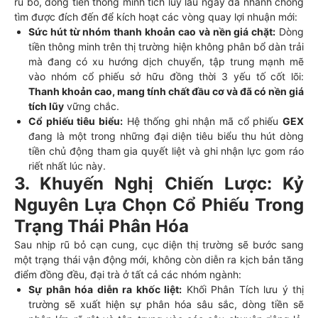
rũ bỏ, dòng tiền thông minh tích lũy lâu ngày đã nhanh chóng
tìm được đích đến để kích hoạt các vòng quay lợi nhuận mới:
Sức hút từ nhóm thanh khoản cao và nền giá chặt:
Dòng
tiền thông minh trên thị trường hiện không phân bổ dàn trải
mà đang có xu hướng dịch chuyển, tập trung mạnh mẽ
vào nhóm cổ phiếu sở hữu đồng thời 3 yếu tố cốt lõi:
Thanh khoản cao, mang tính chất đầu cơ và đã có nền giá
tích lũy
vững chắc.
Cổ phiếu tiêu biểu:
Hệ thống ghi nhận mã cổ phiếu
GEX
đang là một trong những đại diện tiêu biểu thu hút dòng
tiền chủ động tham gia quyết liệt và ghi nhận lực gom ráo
riết nhất lúc này.
3. Khuyến Nghị Chiến Lược: Kỷ
Nguyên Lựa Chọn Cổ Phiếu Trong
Trạng Thái Phân Hóa
Sau nhịp rũ bỏ cạn cung, cục diện thị trường sẽ bước sang
một trạng thái vận động mới, không còn diễn ra kịch bản tăng
điểm đồng đều, đại trà ở tất cả các nhóm ngành:
Sự phân hóa diễn ra khốc liệt:
Khối Phân Tích lưu ý thị
trường sẽ xuất hiện sự phân hóa sâu sắc, dòng tiền sẽ