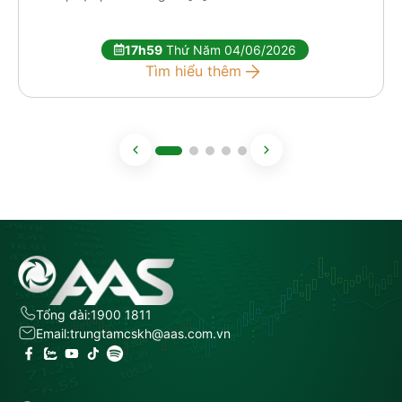
17h59
Thứ Năm 04/06/2026
Tìm hiểu thêm
Tổng đài:
1900 1811
Email:
trungtamcskh@aas.com.vn