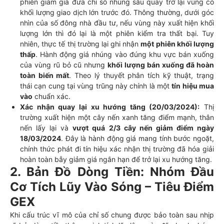
phiên giảm giá đưa chỉ số nhúng sâu quay trở lại vùng có
khối lượng giao dịch lớn trước đó. Thông thường, dưới góc
nhìn của số đông nhà đầu tư, nếu vùng này xuất hiện khối
lượng lớn thì đó lại là một phiên kiểm tra thất bại. Tuy
nhiên, thực tế thị trường lại ghi nhận
một phiên khối lượng
thấp
. Hành động giá nhúng vào đúng khu vực bán xuống
của vùng rũ bỏ cũ nhưng
khối lượng bán xuống đã hoàn
toàn biến mất
. Theo lý thuyết phân tích kỹ thuật, trạng
thái cạn cung tại vùng trũng này chính là một
tín hiệu mua
vào
chuẩn xác.
Xác nhận quay lại xu hướng tăng (20/03/2024):
Thị
trường xuất hiện một cây nến xanh tăng điểm mạnh, thân
nến lấy lại và
vượt quá 2/3 cây nến giảm điểm ngày
18/03/2024
. Đây là hành động giá mang tính bước ngoặt,
chính thức phát đi tín hiệu xác nhận thị trường đã hóa giải
hoàn toàn bẫy giảm giá ngắn hạn để trở lại xu hướng tăng.
2. Bản Đồ Dòng Tiền: Nhóm Đầu
Cơ Tích Lũy Vào Sóng – Tiêu Điểm
GEX
Khi cấu trúc vĩ mô của chỉ số chung được bảo toàn sau nhịp