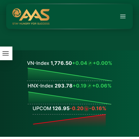
VN-Index
1,776.50
+0.04
+0.00%
Values
HNX-Index
293.78
+0.19
+0.06%
Values
UPCOM
126.95
-0.20
-0.16%
Values