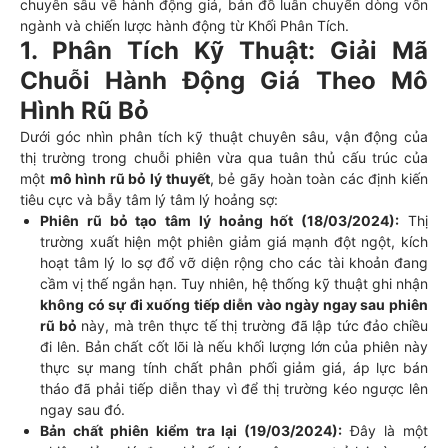
chuyên sâu về hành động giá, bản đồ luân chuyển dòng vốn
ngành và chiến lược hành động từ Khối Phân Tích.
1. Phân Tích Kỹ Thuật: Giải Mã
Chuỗi Hành Động Giá Theo Mô
Hình Rũ Bỏ
Dưới góc nhìn phân tích kỹ thuật chuyên sâu, vận động của
thị trường trong chuỗi phiên vừa qua tuân thủ cấu trúc của
một
mô hình rũ bỏ lý thuyết
, bẻ gãy hoàn toàn các định kiến
tiêu cực và bẫy tâm lý tâm lý hoảng sợ:
Phiên rũ bỏ tạo tâm lý hoảng hốt (18/03/2024):
Thị
trường xuất hiện một phiên giảm giá mạnh đột ngột, kích
hoạt tâm lý lo sợ đổ vỡ diện rộng cho các tài khoản đang
cầm vị thế ngắn hạn. Tuy nhiên, hệ thống kỹ thuật ghi nhận
không có sự đi xuống tiếp diễn vào ngày ngay sau phiên
rũ bỏ
này, mà trên thực tế thị trường đã lập tức đảo chiều
đi lên. Bản chất cốt lõi là nếu khối lượng lớn của phiên này
thực sự mang tính chất phân phối giảm giá, áp lực bán
tháo đã phải tiếp diễn thay vì để thị trường kéo ngược lên
ngay sau đó.
Bản chất phiên kiểm tra lại (19/03/2024):
Đây là một