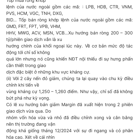
Tốp mua ròng khớp
lệnh của nước ngoài gồm các mã: : LPB, HDB, CTR, VNM,
PVS, HCM, VGC, TNH, DXG,
BID… Tốp bán ròng khớp lệnh của nước ngoài gồm các mã:
GMD, FRT, FPT, VPB, VHM,
HHV, MWG, ACV, MSN, VCB…Xu hướng bán ròng 200 – 300
tỷ/phiên giao dịch vẫn là xu
hướng chính của khối ngoại lúc này. Về cơ bản mức độ tác
động tới chỉ số không
quá lớn nhưng nó cũng khiến NĐT nội thiếu đi sự hưng phấn
cần thiết trong giao
dịch đặc biệt ở những khu vực kháng cự.
(ii) Với 2 cây nến đỏ giảm, chúng ta lại quay vào chu kỳ điều
chỉnh khi tiến về
vùng kháng cự 1,250 – 1,260 điểm. Như vậy, chỉ số đã không
bứt phá như kỳ vọng.
Có lẽ xu hướng bán giảm Margin đã xuất hiện trong 2 phiên
giao dịch vừa qua. Do
nhóm vốn hóa vừa và nhỏ đã điều chỉnh xong và cân bằng
nên thị trường đang vận
động khá giống tháng 12/2024 với sự đi ngang và có phân
hóa cao. Xét về cái nhìn