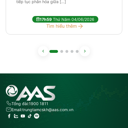
tiếp tục phân hóa giữa […]
17h59
Thứ Năm 04/06/2026
Tìm hiểu thêm
Tổng đài:
1900 1811
Email:
trungtamcskh@aas.com.vn