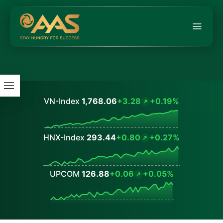
VN-Index
1,768.06
+3.28
+0.19%
Values
HNX-Index
293.44
+0.80
+0.27%
Values
UPCOM
126.88
+0.06
+0.05%
Values