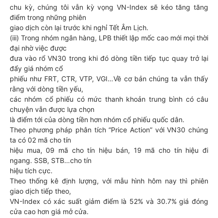
chu kỳ, chúng tôi vẫn kỳ vọng VN-Index sẽ kéo tăng tăng
điểm trong những phiên
giao dịch còn lại trước khi nghỉ Tết Âm Lịch.
(iii) Trong nhóm ngân hàng, LPB thiết lập mốc cao mới mọi thời
đại nhờ việc được
đưa vào rổ VN30 trong khi đó dòng tiền tiếp tục quay trở lại
đẩy giá nhóm cổ
phiếu như FRT, CTR, VTP, VGI…Về cơ bản chúng ta vẫn thấy
rằng với dòng tiền yếu,
các nhóm cổ phiếu có mức thanh khoản trung bình có câu
chuyện vẫn được lựa chọn
là điểm tới của dòng tiền hơn nhóm cổ phiếu quốc dân.
Theo phương pháp phân tích “Price Action” với VN30 chúng
ta có 02 mã cho tín
hiệu mua, 09 mã cho tín hiệu bán, 19 mã cho tín hiệu đi
ngang. SSB, STB…cho tín
hiệu tích cực.
Theo thống kê định lượng, với mẫu hình hôm nay thì phiên
giao dịch tiếp theo,
VN-Index có xác suất giảm điểm là 52% và 30.7% giá đóng
cửa cao hơn giá mở cửa.