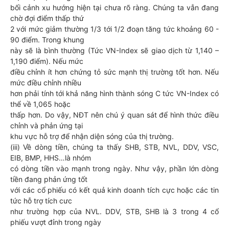
bối cảnh xu hướng hiện tại chưa rõ ràng. Chúng ta vẫn đang
chờ đợi điểm thấp thứ
2 với mức giảm thường 1/3 tới 1/2 đoạn tăng tức khoảng 60 -
90 điểm. Trong khung
này sẽ là bình thường (Tức VN-Index sẽ giao dịch từ 1,140 –
1,190 điểm). Nếu mức
điều chỉnh ít hơn chứng tỏ sức mạnh thị trường tốt hơn. Nếu
mức điều chỉnh nhiều
hơn phải tính tới khả năng hình thành sóng C tức VN-Index có
thể về 1,065 hoặc
thấp hơn. Do vậy, NĐT nên chú ý quan sát để hình thức điều
chỉnh và phản ứng tại
khu vực hỗ trợ để nhận diện sóng của thị trường.
(iii) Về dòng tiền, chúng ta thấy SHB, STB, NVL, DDV, VSC,
EIB, BMP, HHS…là nhóm
có dòng tiền vào mạnh trong ngày. Như vậy, phần lớn dòng
tiền đang phản ứng tốt
với các cổ phiếu có kết quả kinh doanh tích cực hoặc các tin
tức hỗ trợ tích cưc
như trường hợp của NVL. DDV, STB, SHB là 3 trong 4 cổ
phiếu vượt đỉnh trong ngày