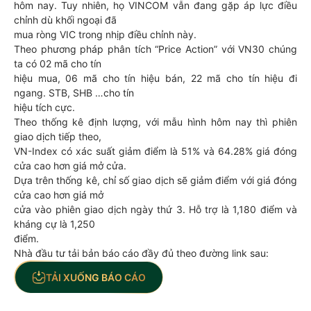
hôm nay. Tuy nhiên, họ VINCOM vẫn đang gặp áp lực điều
chỉnh dù khối ngoại đã
mua ròng VIC trong nhịp điều chỉnh này.
Theo phương pháp phân tích “Price Action” với VN30 chúng
ta có 02 mã cho tín
hiệu mua, 06 mã cho tín hiệu bán, 22 mã cho tín hiệu đi
ngang. STB, SHB …cho tín
hiệu tích cực.
Theo thống kê định lượng, với mẫu hình hôm nay thì phiên
giao dịch tiếp theo,
VN-Index có xác suất giảm điểm là 51% và 64.28% giá đóng
cửa cao hơn giá mở cửa.
Dựa trên thống kê, chỉ số giao dịch sẽ giảm điểm với giá đóng
cửa cao hơn giá mở
cửa vào phiên giao dịch ngày thứ 3. Hỗ trợ là 1,180 điểm và
kháng cự là 1,250
điểm.
Nhà đầu tư tải bản báo cáo đầy đủ theo đường link sau:
TẢI XUỐNG BÁO CÁO