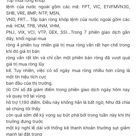
Tốp mua ròng khớp
lệnh của nước ngoài gồm các mã: FPT, VIC, E1VFMVN30,
SHB, VRE, BMP, NTP, MSN,
VND, FRT… Tốp bán ròng khớp lệnh của nước ngoài gồm các
mã: HCM, TPB, VNM, VHM,
PNJ, VIX, VCI, VTP, GEX, SSI…Trong 7 phiên giao dịch gần
đây, khối ngoại mua
ròng 4 phiên tuy nhiên giá trị mua ròng vẫn rất hạn chế trong
khi đó giá trị bán
ròng vẫn rất lớn và chỉ cần một phiên bán ròng đã vượt quá
giá trị mua ròng lũy
kế. Tuy nhiên, việc có số ngày mua ròng nhiều hơn cũng là
một tín hiệu tích cực
ban đầu của thị trường.
(ii) Chỉ số đã giảm điểm trong phiên giao dịch ngày hôm nay
và quay trở lại vùng
hỗ trợ 1,190 điểm. Điều này không hẳn là bất ngờ, Như đã chia
sẻ chúng tôi thấy
còn quá sớm để kỳ vọng sự bứt phá bởi trong tuần này khi thị
trường đưng trước
một kỳ nghỉ lễ dài với thống kê thanh khoản thường sụt giảm
mạnh lại đặt trong