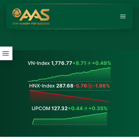
VN-Index
1,776.77
+8.71
+0.49%
Values
HNX-Index
287.68
-5.76
-1.96%
Values
UPCOM
127.32
+0.44
+0.35%
Values