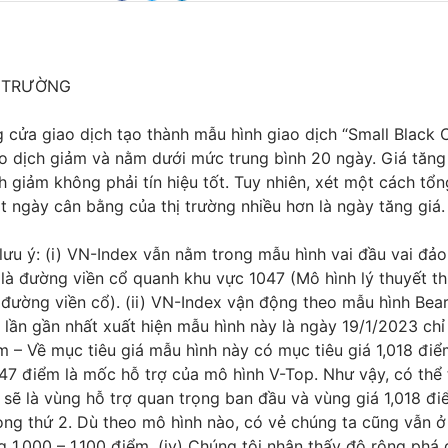
Ị TRƯỜNG
cửa giao dịch tạo thành mẫu hình giao dịch “Small Black 
o dịch giảm và nằm dưới mức trung bình 20 ngày. Giá tăng
h giảm không phải tín hiệu tốt. Tuy nhiên, xét một cách tổn
 ngày cân bằng của thị trường nhiều hơn là ngày tăng giá.
ưu ý: (i) VN-Index vẫn nằm trong mẫu hình vai đầu vai đảo
 là đường viền cổ quanh khu vực 1047 (Mô hình lý thuyết t
i đường viền cổ). (ii) VN-Index vận động theo mẫu hình Bear
 lần gần nhất xuất hiện mẫu hình này là ngày 19/1/2023 chỉ
m – Về mục tiêu giá mẫu hình này có mục tiêu giá 1,018 điểm.
47 điểm là mốc hỗ trợ của mô hình V-Top. Như vậy, có thể
 sẽ là vùng hỗ trợ quan trọng ban đầu và vùng giá 1,018 đi
ọng thứ 2. Dù theo mô hình nào, có vẻ chúng ta cũng vẫn ở
 1,000 – 1,100 điểm. (iv) Chúng tôi nhận thấy độ rộng phá 