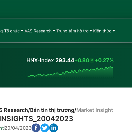
g Tổ chức
AAS Research
Trung tâm hỗ trợ
Kiến thức
HNX-Index
293.44
+0.80
+0.27%
Values
S Research
/
Bản tin thị trường
/
Market Insight
INSIGHTS_20042023
ht
20/04/2023