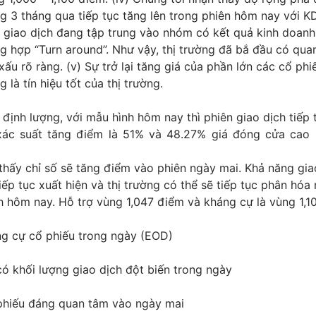
ng 3 tháng qua tiếp tục tăng lên trong phiên hôm nay với K
, giao dịch đang tập trung vào nhóm có kết quả kinh doanh
g hợp “Turn around”. Như vậy, thị trường đã bắ đầu có qua
 xấu rõ ràng. (v) Sự trở lại tăng giá của phần lớn các cổ phi
 là tín hiệu tốt của thị trường.
định lượng, với mẫu hình hôm nay thì phiên giao dịch tiếp 
xác suất tăng điểm là 51% và 48.27% giá đóng cửa cao
thấy chỉ số sẽ tăng điểm vào phiên ngày mai. Khả năng gia
iếp tục xuất hiện và thị trường có thể sẽ tiếp tục phân hóa
h hôm nay. Hỗ trợ vùng 1,047 điểm và kháng cự là vùng 1,1
ng cự cổ phiếu trong ngày (EOD)
ó khối lượng giao dịch đột biến trong ngày
hiếu đáng quan tâm vào ngày mai