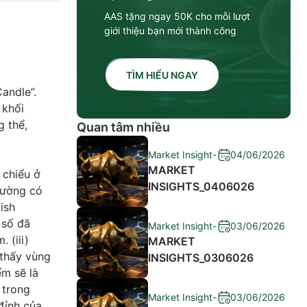
AAS tặng ngay 50K cho mỗi lượt
giới thiệu bạn mới thành công
TÌM HIỂU NGAY
Candle”.
 khối
g thể,
Quan tâm nhiều
Market Insight
-
04/06/2026
MARKET
 chiểu ở
INSIGHTS_0406026
hường có
ish
 số đã
Market Insight
-
03/06/2026
 (iii)
MARKET
 thấy vùng
INSIGHTS_0306026
ểm sẽ là
 trong
Market Insight
-
03/06/2026
đỉnh của