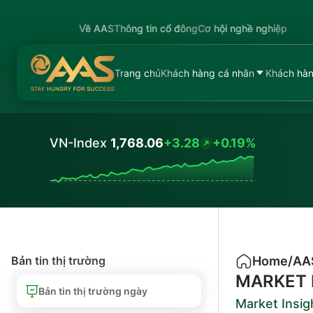
Về AAS
Thông tin cổ đông
Cơ hội nghề nghiệp
Trang chủ
Khách hàng cá nhân
Khách hàn
VN-Index
1,768.06
+3.28
+0.19%
Values
Bản tin thị trường
Home
/
AA
MARKET 
Bản tin thị trường ngày
Market Insig