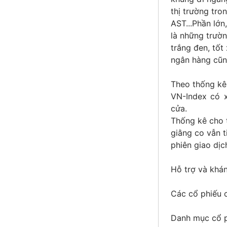
thị trường tro
AST...Phần lớn
là những trườn
trắng đen, tốt
ngân hàng cũng
Theo thống kê 
VN-Index có 
cửa.
Thống kê cho 
giằng co vẫn t
phiên giao dịc
Hỗ trợ và khá
Các cổ phiếu c
Danh mục cổ p