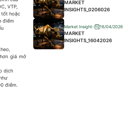
MARKET
DC, VTP,
INSIGHTS_0206026
 tốt hoặc
n điểm
Market Insight
-
16/04/2026
ếu
MARKET
INSIGHTS_16042026
theo,
 hơn giá mở
o dịch
 như
00 điểm.