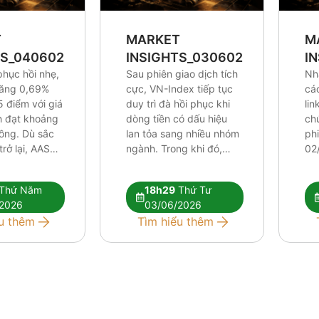
T
MARKET
M
TS_0406026
INSIGHTS_0306026
I
phục hồi nhẹ,
Sau phiên giao dịch tích
Nh
tăng 0,69%
cực, VN-Index tiếp tục
cá
5 điểm với giá
duy trì đà hồi phục khi
lin
ch đạt khoảng
dòng tiền có dấu hiệu
ch
đồng. Dù sắc
lan tỏa sang nhiều nhóm
ph
rở lại, AAS
ngành. Trong khi đó,
02
ho rằng các
khối ngoại vẫn duy trì
áp 
thuật hiện tại
chuỗi bán ròng trên
đối
Thứ Năm
18h29
Thứ Tư
ủ để xác
HOSE nhưng áp lực đã
kỹ 
2026
03/06/2026
ớng tăng mới.
phần nào được hấp thụ
dần
u thêm
Tìm hiểu thêm
iếp tục phân
bởi dòng tiền trong
đòi
…]
nước. Báo cáo […]
cự