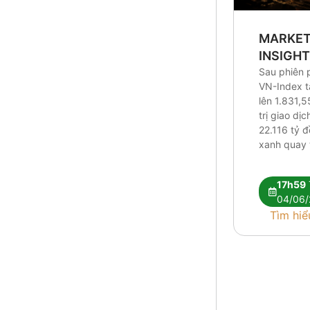
MARKE
INSIGH
Sau phiên 
VN-Index 
lên 1.831,5
trị giao dị
22.116 tỷ 
xanh quay t
Research c
tín hiệu kỹ 
17h59
vẫn chưa đ
04/06/
nhận xu hư
Tìm hiể
Dòng tiền t
hóa giữa [