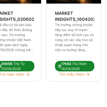
ARKET
MARKET
NSIGHTS_0206026
INSIGHTS_16042026
à đầu tư tải bản báo
Thị trường chứng khoán
o đầy đủ theo đường
tiếp tục duy trì mạch
k sau: Thị trường
tăng điểm số tích cực và
ứng khoán Việt Nam
củng cố các cấu trúc kỹ
iên giao dịch ngày
thuật quan trọng cho
/06/2026 chứng kiến
một xu hướng tăng
lực điều chỉnh tương
trưởng dài hơi hơn. Mặc
 mạnh. Những tín hiệu
dù chỉ số chung thiết lập
05h55
Thứ Tư
17h52
Thứ Năm
thuật tiêu cực đang
những cột mốc định hình
03/06/2026
16/04/2026
 xuất hiện rõ nét hơn,
xu hướng khá lạc quan,
Tìm hiểu thêm
Tìm hiểu thêm
 hỏi nhà đầu tư phải
tâm lý thị trường nhìn
c kỳ […]
[…]