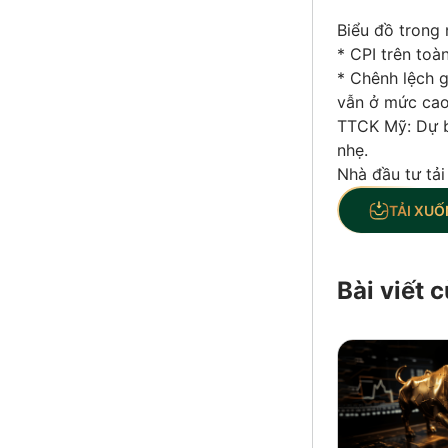
Biểu đồ trong 
* CPI trên toàn
* Chênh lệch g
vẫn ở mức cao
TTCK Mỹ: Dự b
nhẹ.
Nhà đầu tư tải
TẢI XUỐ
Bài viết