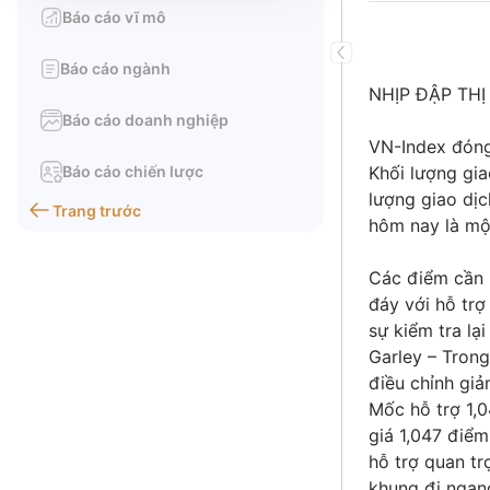
Báo cáo vĩ mô
Báo cáo ngành
NHỊP ĐẬP TH
Báo cáo doanh nghiệp
VN-Index đóng 
Báo cáo chiến lược
Khối lượng gia
lượng giao dịc
Trang trước
hôm nay là một
Các điểm cần l
đáy với hỗ trợ
sự kiểm tra lạ
Garley – Trong
điều chỉnh giả
Mốc hỗ trợ 1,0
giá 1,047 điểm
hỗ trợ quan tr
khung đi ngang