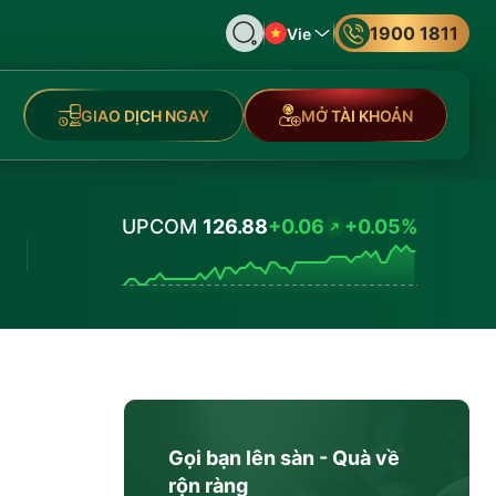
1900 1811
Vie
GIAO DỊCH NGAY
MỞ TÀI KHOẢN
UPCOM
126.88
+0.06
+0.05%
Values
Gọi bạn lên sàn - Quà về
rộn ràng